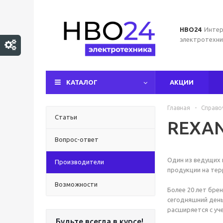
НВО24
Интер
электротехни
КАТАЛОГ
АКЦИИ
Главная
-
Справо
Статьи
REXA
Вопрос-ответ
Один из ведущих 
Производители
продукции на тер
Возможности
Более 20 лет бре
сегодняшний день
расширяется с уч
Будьте всегда в курсе!