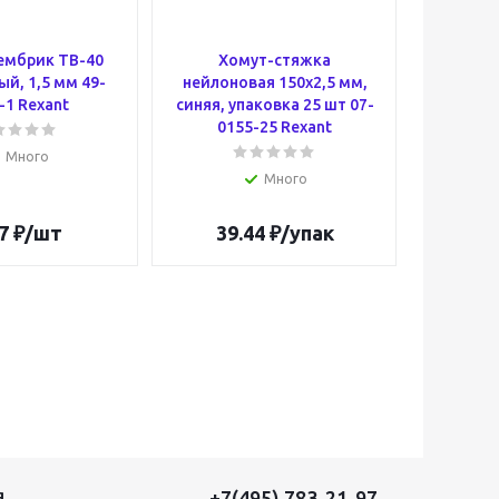
ембрик ТВ-40
Хомут-стяжкa
Хомут-с
й, 1,5 мм 49-
нeйлонoвая 150x2,5 мм,
нейлон
-1 Rexant
синяя, упаковка 25 шт 07-
200x3
0155-25 Rexant
упаковк
Много
Много
7
₽
/шт
39.44
₽
/упак
129
+7(495) 783-21-97
Я