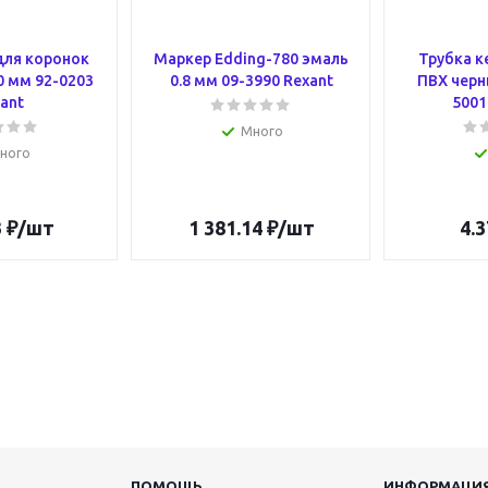
для коронок
Маркер Edding-780 эмаль
Трубка к
0 мм 92-0203
0.8 мм 09-3990 Rexant
ПВХ черны
ant
5001
Много
ного
3
₽
/шт
1 381.14
₽
/шт
4.3
ПОМОЩЬ
ИНФОРМАЦИ