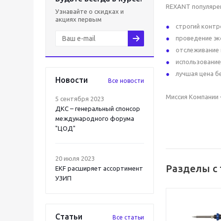
REXANT популяре
Узнавайте о скидках и
акциях первым
строгий контр
проведение эк
отслеживание 
использование
лучшая цена б
Новости
Все новости
Миссия Компании
5 сентября 2023
ДКС – генеральный спонсор
международного форума
"ЦОД"
20 июля 2023
Разделы с
EKF расширяет ассортимент
УЗИП
Статьи
Все статьи