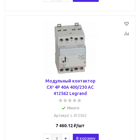
Модульный контактор
CX³ 4P 40А 400/230 AC
412562 Legrand
Много
Артикул
: L 412562
7 460.12
₽
/шт
В корзину