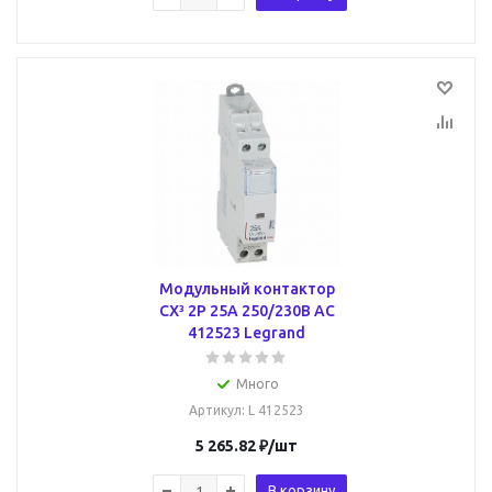
Модульный контактор
CX³ 2P 25А 250/230В AC
412523 Legrand
Много
Артикул
: L 412523
5 265.82
₽
/шт
В корзину