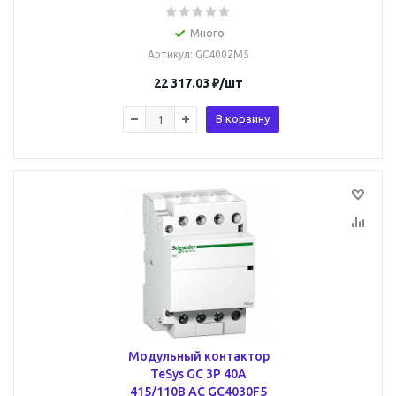
Много
Артикул
: GC4002M5
22 317.03
₽
/шт
В корзину
Модульный контактор
TeSys GC 3P 40А
415/110В AC GC4030F5