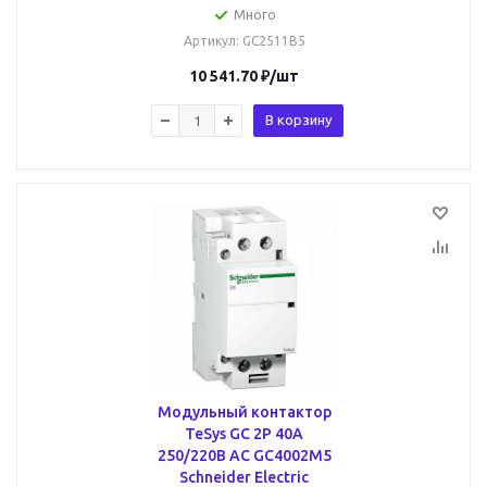
Много
Артикул
: GC2511B5
10 541.70
₽
/шт
В корзину
Модульный контактор
TeSys GC 2P 40А
250/220В AC GC4002M5
Schneider Electric