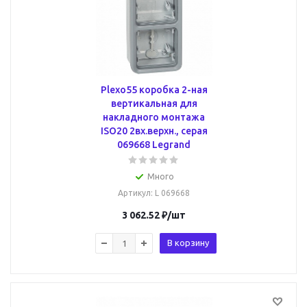
Plexo55 коробка 2-ная
вертикальная для
накладного монтажа
ISO20 2вх.верхн., серая
069668 Legrand
Много
Артикул
: L 069668
3 062.52
₽
/шт
В корзину