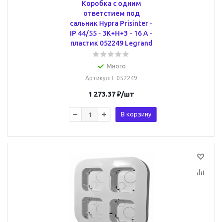
Коробка с одним
ответстием под
сальник Hypra Prisinter -
IP 44/55 - 3К+Н+З - 16 А -
пластик 052249 Legrand
Много
Артикул
: L 052249
1 273.37
₽
/шт
В корзину