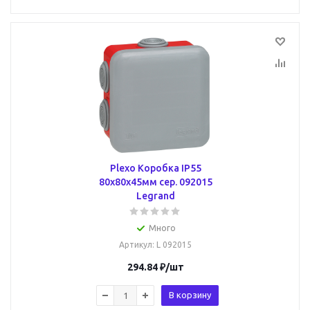
Plexo Коробка IP55
80х80х45мм сер. 092015
Legrand
Много
Артикул
: L 092015
294.84
₽
/шт
В корзину