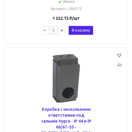
Много
Артикул
: L 080270
1 222.72
₽
/шт
В корзину
Коробка с несколькими
ответстиями под
сальник Hypra - IP 44 и IP
66/67-55 -