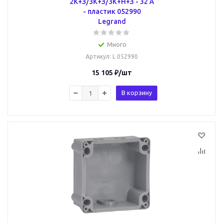
2К+З/3К+З/3К+Н+З - 32 А
- пластик 052990
Legrand
Много
Артикул
: L 052990
15 105
₽
/шт
В корзину