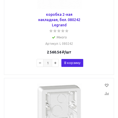
коробка 2-ная
накладная, бел. 080242
Legrand
Много
Артикул
: L 080242
2 560.56
₽
/шт
В корзину