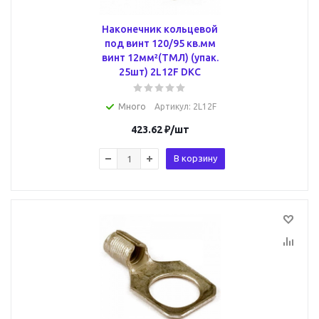
Наконечник кольцевой
под винт 120/95 кв.мм
винт 12мм²(ТМЛ) (упак.
25шт) 2L12F DKC
Много
Артикул
: 2L12F
423.62
₽
/шт
В корзину