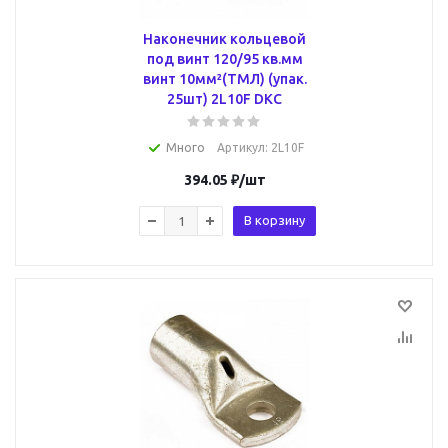
Наконечник кольцевой
под винт 120/95 кв.мм
винт 10мм²(ТМЛ) (упак.
25шт) 2L10F DKC
Много
Артикул
: 2L10F
394.05
₽
/шт
В корзину