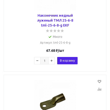
Наконечник медный
луженый ТМЛ 25-6-8
tml-25-6-8-g EKF
Много
Артикул
: tml-25-6-8-g
67.68
₽
/шт
В корзину