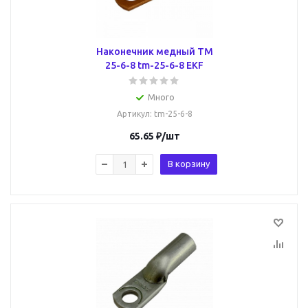
Наконечник медный ТМ
25-6-8 tm-25-6-8 EKF
Много
Артикул
: tm-25-6-8
65.65
₽
/шт
В корзину