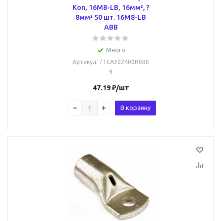
Kon, 16M8-LB, 16мм², ?
8мм² 50 шт. 16M8-LB
ABB
Много
Артикул
: 7TCA302400R000
9
47.19
₽
/шт
В корзину