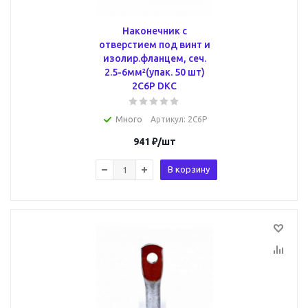
Наконечник с
отверстием под винт и
изолир.фланцем, сеч.
2.5-6мм²(упак. 50 шт)
2C6P DKC
Много
Артикул
: 2C6P
941
₽
/шт
В корзину