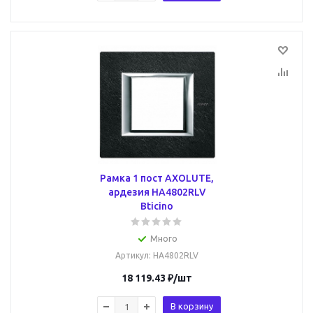
Рамка 1 пост AXOLUTE,
ардезия HA4802RLV
Bticino
Много
Артикул
: HA4802RLV
18 119.43
₽
/шт
В корзину