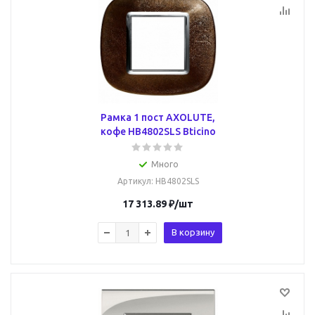
Рамка 1 пост AXOLUTE,
кофе HB4802SLS Bticino
Много
Артикул
: HB4802SLS
17 313.89
₽
/шт
В корзину