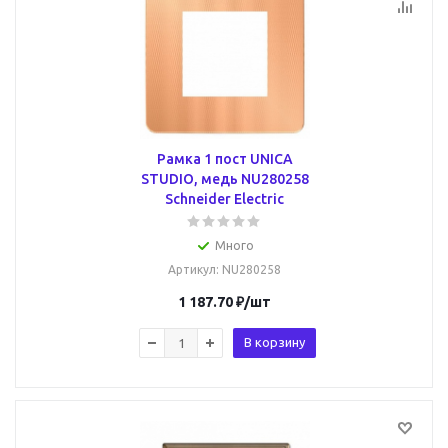
Рамка 1 пост UNICA
STUDIO, медь NU280258
Schneider Electric
Много
Артикул
: NU280258
1 187.70
₽
/шт
В корзину