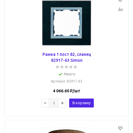
Рамка 1 пост 82, сланец
82917-63 Simon
Много
Артикул
: 82917-63
4 066.60
₽
/шт
В корзину