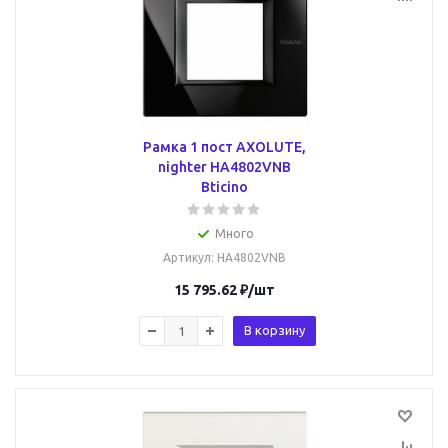
Рамка 1 пост AXOLUTE,
nighter HA4802VNB
Bticino
Много
Артикул
: HA4802VNB
15 795.62
₽
/шт
В корзину