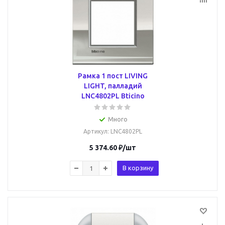
Рамка 1 пост LIVING
LIGHT, палладий
LNC4802PL Bticino
Много
Артикул
: LNC4802PL
5 374.60
₽
/шт
В корзину