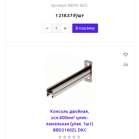
Артикул
: BBP4140ZL
1 218.57
₽
/шт
В корзину
Консоль двойная,
осн.600мм² цинк-
ламельная (упак. 1шт)
BBD2160ZL DKC