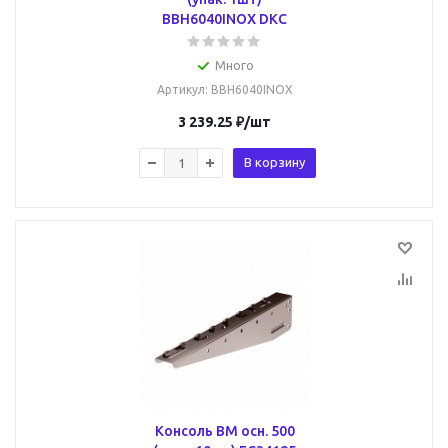
BBH6040INOX DKC
Много
Артикул
: BBH6040INOX
3 239.25
₽
/шт
В корзину
Консоль BM осн. 500