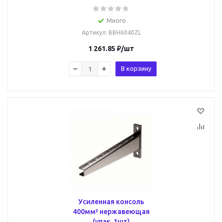
Много
Артикул
: BBH6040ZL
1 261.85
₽
/шт
В корзину
Усиленная консоль
400мм² нержавеющая
(упак. 1шт)