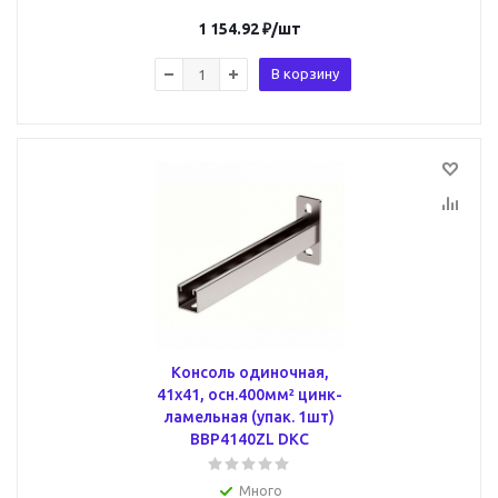
1 154.92
₽
/шт
В корзину
Консоль одиночная,
41х41, осн.400мм² цинк-
ламельная (упак. 1шт)
BBP4140ZL DKC
Много