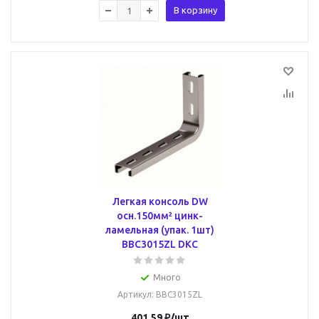
В корзину
Легкая консоль DW
осн.150мм² цинк-
ламельная (упак. 1шт)
BBC3015ZL DKC
Много
Артикул
: BBC3015ZL
401.59
₽
/шт