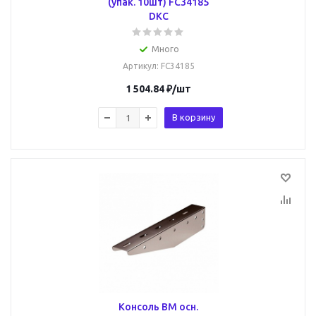
(упак. 10шт) FC34185
DKC
Много
Артикул
: FC34185
1 504.84
₽
/шт
В корзину
Консоль BM осн.