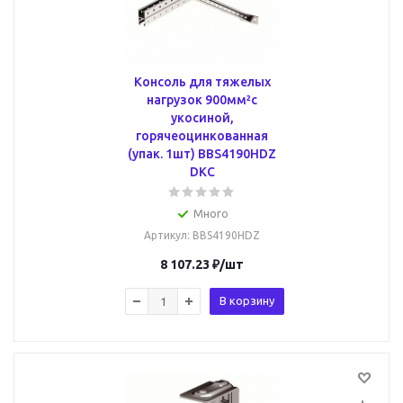
Консоль для тяжелых
нагрузок 900мм²с
укосиной,
горячеоцинкованная
(упак. 1шт) BBS4190HDZ
DKC
Много
Артикул
: BBS4190HDZ
8 107.23
₽
/шт
В корзину