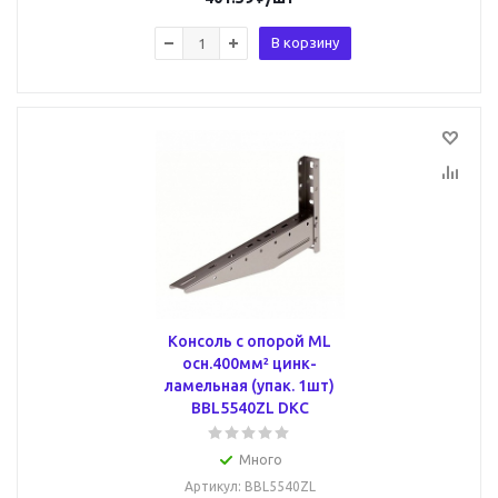
В корзину
Консоль с опорой ML
осн.400мм² цинк-
ламельная (упак. 1шт)
BBL5540ZL DKC
Много
Артикул
: BBL5540ZL