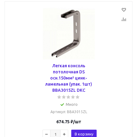
Легкая консоль
потолочная DS
осн.150мм² цинк-
ламельная (упак. 1шт)
BBA3015ZL DKC
Много
Артикул
: BBA3015ZL
674.75
₽
/шт
В корзину