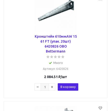
Кронштейн 610ммAW 15
61 FT (упак. 20шт)
6420826 OBO
Bettermann
Много
Артикул
: 6420826
2 084.51
₽
/шт
В корзину