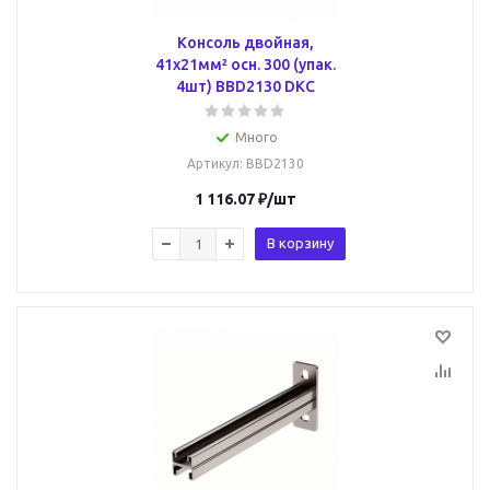
Консоль двойная,
41х21мм² осн. 300 (упак.
4шт) BBD2130 DKC
Много
Артикул
: BBD2130
1 116.07
₽
/шт
В корзину