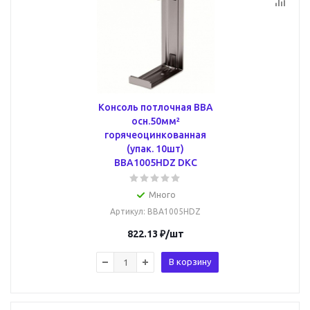
Консоль потлочная BBA
осн.50мм²
горячеоцинкованная
(упак. 10шт)
BBA1005HDZ DKC
Много
Артикул
: BBA1005HDZ
822.13
₽
/шт
В корзину