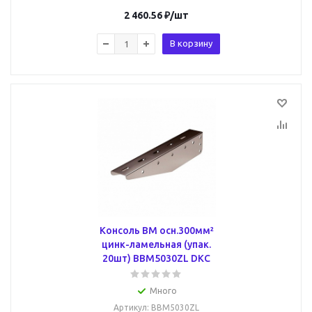
2 460.56
₽
/шт
В корзину
Консоль ВМ осн.300мм²
цинк-ламельная (упак.
20шт) BBM5030ZL DKC
Много
Артикул
: BBM5030ZL