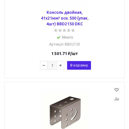
Консоль двойная,
41х21мм² осн. 500 (упак.
4шт) BBD2150 DKC
Много
Артикул
: BBD2150
1 501.71
₽
/шт
В корзину