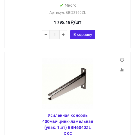
Много
Артикул
: BBD2160ZL
1 795.18
₽
/шт
В корзину
Усиленная консоль
400мм² цинк-ламельная
(упак. 1шт) BBH6040ZL
DKC