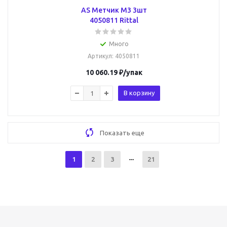
AS Метчик М3 3шт
4050811 Rittal
Много
Артикул
: 4050811
10 060.19
₽
/упак
В корзину
Показать еще
1
2
3
21