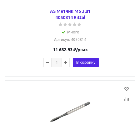
AS Метчик М6 3шт
4050814 Rittal
Много
Артикул
: 4050814
11 682.93
₽
/упак
В корзину