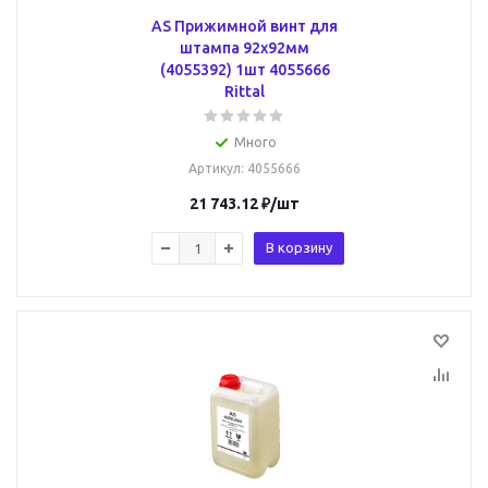
AS Прижимной винт для
штампа 92х92мм
(4055392) 1шт 4055666
Rittal
Много
Артикул
: 4055666
21 743.12
₽
/шт
В корзину