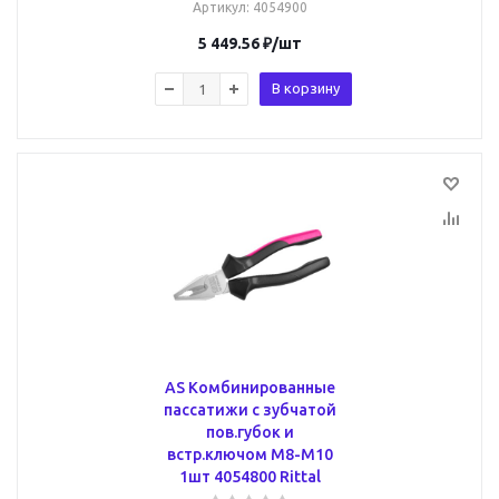
Артикул
: 4054900
5 449.56
₽
/шт
В корзину
AS Комбинированные
пассатижи с зубчатой
пов.губок и
встр.ключом М8-М10
1шт 4054800 Rittal