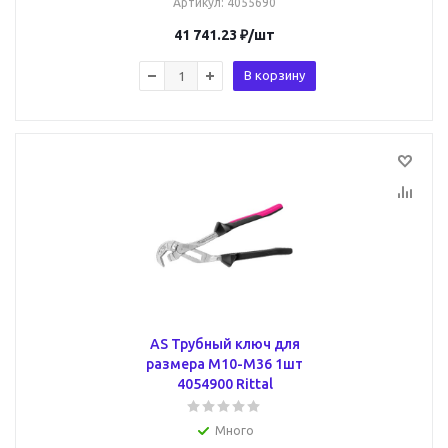
Артикул
: 4055690
41 741.23
₽
/шт
В корзину
AS Трубный ключ для
размера М10-М36 1шт
4054900 Rittal
Много