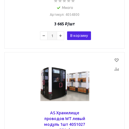
Много
Артикул
: 4054800
3 665
₽
/шт
В корзину
AS Хранилище
проводов WT левый
модуль 1шт 4051027