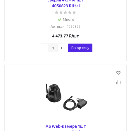
сверла 4-3мм 1шт
4050823 Rittal
Много
Артикул
: 4050823
4 473.77
₽
/шт
В корзину
AS Web-камера 1шт