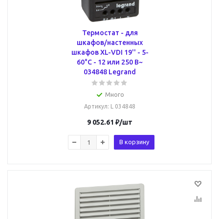
Термостат - для
шкафов/настенных
шкафов XL-VDI 19'' - 5-
60°C - 12 или 250 В~
034848 Legrand
Много
Артикул
: L 034848
9 052.61
₽
/шт
В корзину