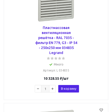
Пластмассовая
вентиляционная
решётка - RAL 7035 -
фильтр EN 779, G3 - IP 54
- 250x250 мм 034835
Legrand
Много
Артикул
: L 034835
10 328.55
₽
/шт
В корзину