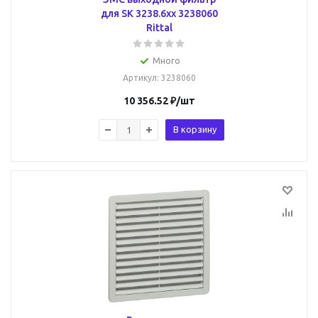
для SK 3238.6xx 3238060
Rittal
Много
Артикул
: 3238060
10 356.52
₽
/шт
В корзину