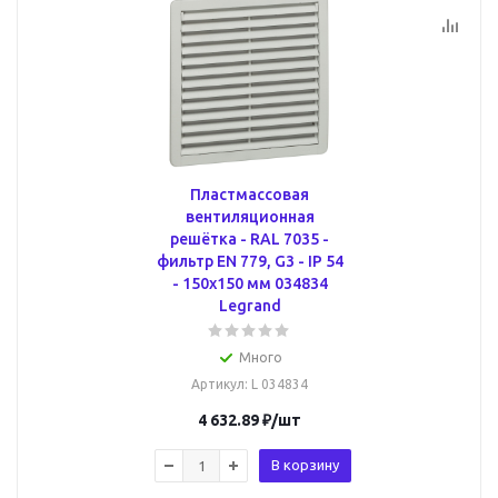
Пластмассовая
вентиляционная
решётка - RAL 7035 -
фильтр EN 779, G3 - IP 54
- 150x150 мм 034834
Legrand
Много
Артикул
: L 034834
4 632.89
₽
/шт
В корзину