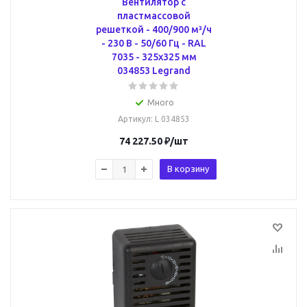
Вентилятор с
пластмассовой
решеткой - 400/900 м³/ч
- 230 В - 50/60 Гц - RAL
7035 - 325х325 мм
034853 Legrand
Много
Артикул
: L 034853
74 227.50
₽
/шт
В корзину