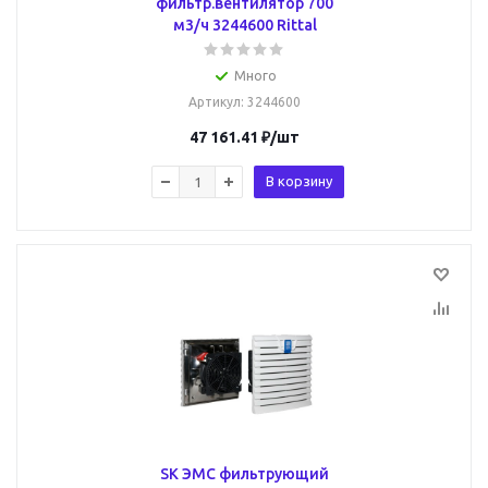
фильтр.вентилятор 700
м3/ч 3244600 Rittal
Много
Артикул
: 3244600
47 161.41
₽
/шт
В корзину
SK ЭМС фильтрующий