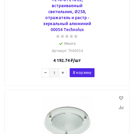
встраиваемый
светильник, Ø258,
отражатель и растр -
зеркальный алюминий
00054 Technolux
Много
Артикул
: Th00054
4 192.74
₽
/шт
В корзину