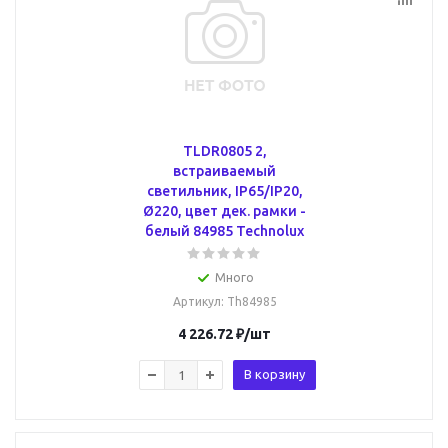
TLDR0805 2,
встраиваемый
светильник, IP65/IP20,
Ø220, цвет дек. рамки -
белый 84985 Technolux
Много
Артикул
: Th84985
4 226.72
₽
/шт
В корзину