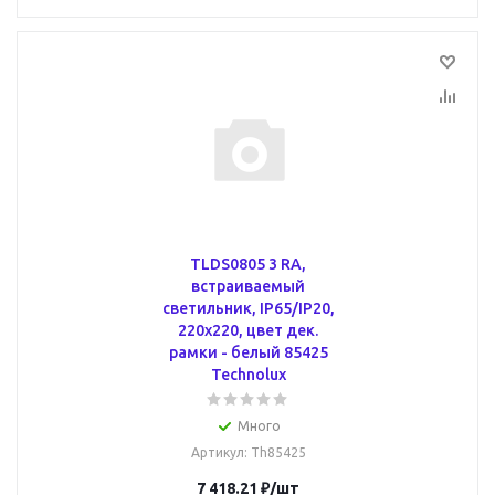
TLDS0805 3 RA,
встраиваемый
светильник, IP65/IP20,
220х220, цвет дек.
рамки - белый 85425
Technolux
Много
Артикул
: Th85425
7 418.21
₽
/шт