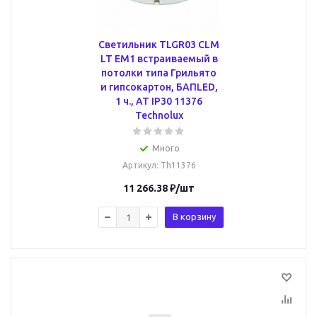
Cветильник TLGR03 CLM
LT EM1 встраиваемый в
потолки типа Грильято
и гипсокартон, БАПLED,
1 ч., AT IP30 11376
Technolux
Много
Артикул
: Th11376
11 266.38
₽
/шт
В корзину