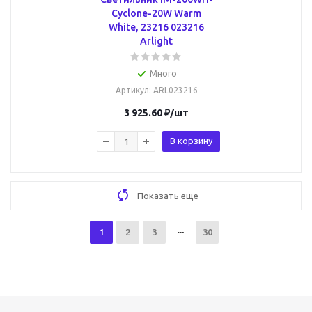
Cyclone-20W Warm
White, 23216 023216
Arlight
Много
Артикул
: ARL023216
3 925.60
₽
/шт
В корзину
Показать еще
1
2
3
30