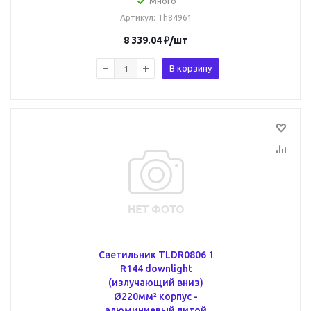
Много
Артикул
: Th84961
8 339.04
₽
/шт
В корзину
Светильник TLDR0806 1
R144 downlight
(излучающий вниз)
Ø220мм² корпус -
алюминиевый литой