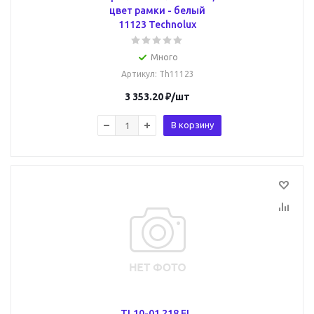
цвет рамки - белый
11123 Technolux
Много
Артикул
: Th11123
3 353.20
₽
/шт
В корзину
TL10-01 218 EL,