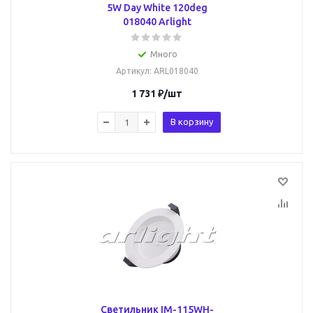
5W Day White 120deg
018040 Arlight
Много
Артикул
: ARL018040
1 731
₽
/шт
В корзину
Светильник IM-115WH-