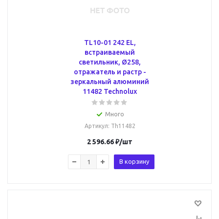
TL10-01 242 EL,
встраиваемый
светильник, Ø258,
отражатель и растр -
зеркальный алюминий
11482 Technolux
Много
Артикул
: Th11482
2 596.66
₽
/шт
В корзину