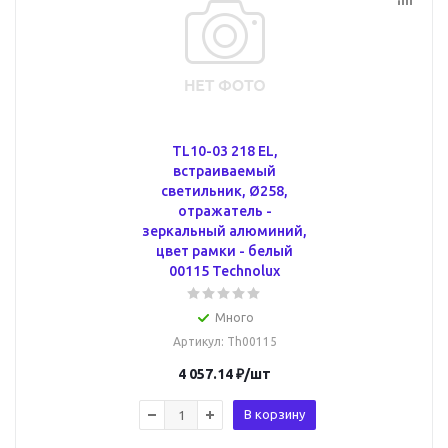
TL10-03 218 EL,
встраиваемый
светильник, Ø258,
отражатель -
зеркальный алюминий,
цвет рамки - белый
00115 Technolux
Много
Артикул
: Th00115
4 057.14
₽
/шт
В корзину