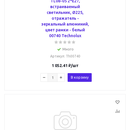
TL08-05 2*E27,
встраиваемый
светильник, Ø225,
отражатель -
зеркальный алюминий,
цвет рамки - белый
00740 Technolux
Много
Артикул
: Th00740
1 052.41
₽
/шт
В корзину