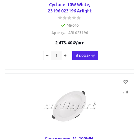
Cyclone-10W White,
23196 023196 Arlight
Много
Артикул
: ARL023196
2 475.40
₽
/шт
В корзину
Светильник IM-200WH-