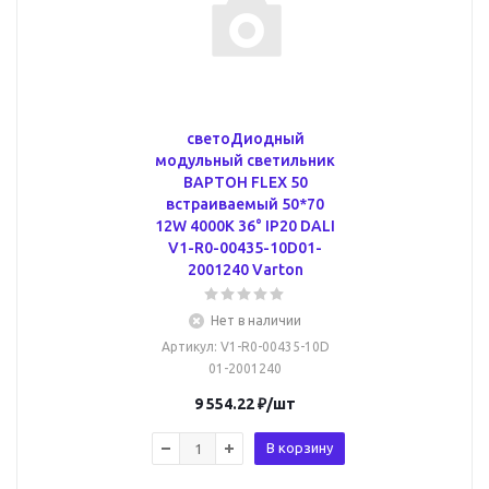
светоДиодный
модульный светильник
ВАРТОН FLEX 50
встраиваемый 50*70
12W 4000K 36° IP20 DALI
V1-R0-00435-10D01-
2001240 Varton
Нет в наличии
Артикул
: V1-R0-00435-10D
01-2001240
9 554.22
₽
/шт
В корзину