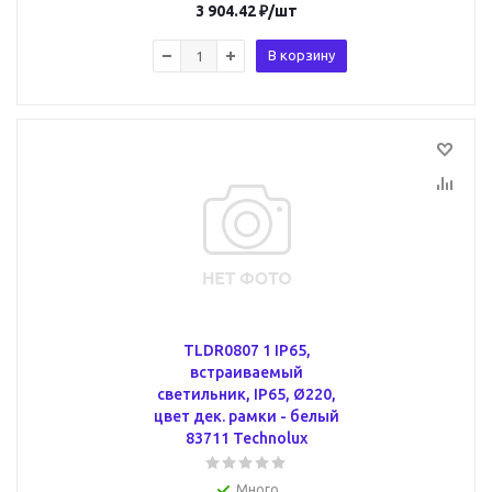
3 904.42
₽
/шт
В корзину
TLDR0807 1 IP65,
встраиваемый
светильник, IP65, Ø220,
цвет дек. рамки - белый
83711 Technolux
Много