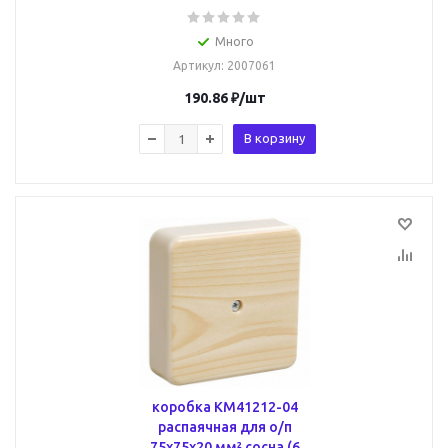
Много
Артикул
: 2007061
190.86
₽
/шт
В корзину
коробка КМ41212-04
распаячная для о/п
75х75х20 мм² сосна (6