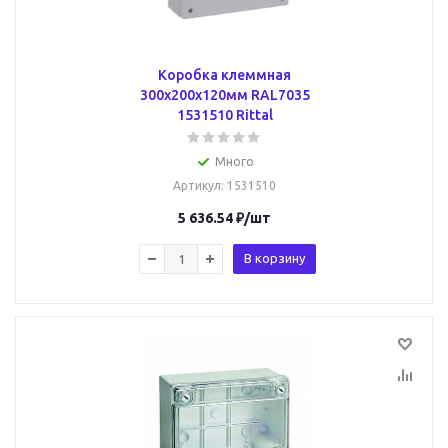
Коробка клеммная
300x200x120мм RAL7035
1531510 Rittal
Много
Артикул
: 1531510
5 636.54
₽
/шт
В корзину