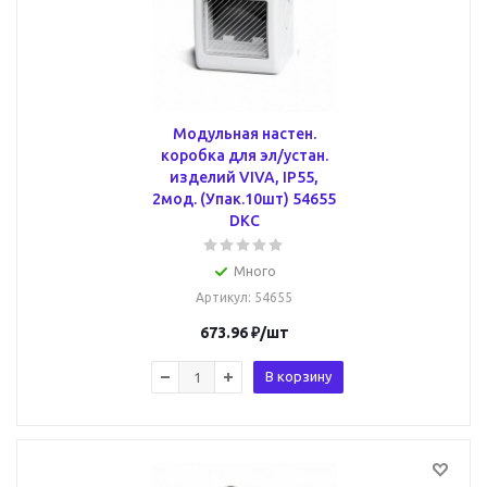
Модульная настен.
коробка для эл/устан.
изделий VIVA, IP55,
2мод. (Упак.10шт) 54655
DKC
Много
Артикул
: 54655
673.96
₽
/шт
В корзину