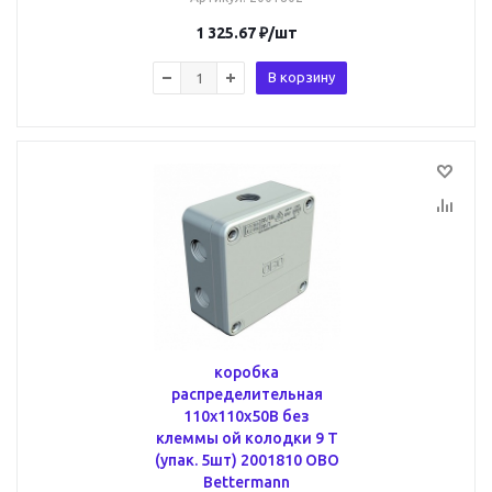
1 325.67
₽
/шт
В корзину
коробка
распределительная
110x110x50В без
клеммы ой колодки 9 T
(упак. 5шт) 2001810 OBO
Bettermann