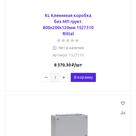
KL Клеммная коробка
без МП грунт.
800x200x120мм 1527310
Rittal
Нет в наличии
Артикул
: 1527310
8 370.30
₽
/шт
В корзину