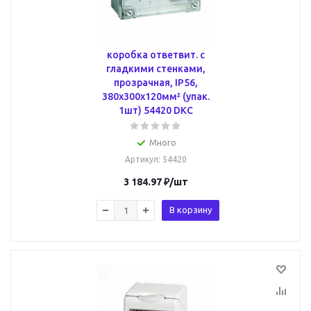
коробка ответвит. с
гладкими стенками,
прозрачная, IP56,
380х300х120мм² (упак.
1шт) 54420 DKC
Много
Артикул
: 54420
3 184.97
₽
/шт
В корзину