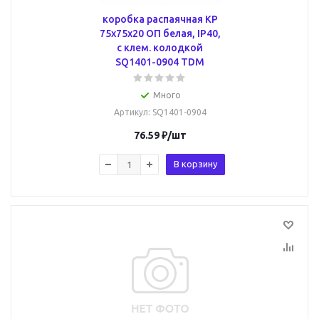
коробка распаячная КР
75х75х20 ОП белая, IP40,
с клем. колодкой
SQ1401-0904 TDM
Много
Артикул
: SQ1401-0904
76.59
₽
/шт
В корзину