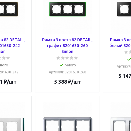
а 82 DETAIL,
Рамка 3 поста 82 DETAIL,
Рамка 3 п
01630-242
графит 8201630-260
белый 820
mon
Simon
ного
Много
Артикул
8201630-242
Артикул
: 8201630-260
5 147
1
₽
/шт
5 388
₽
/шт