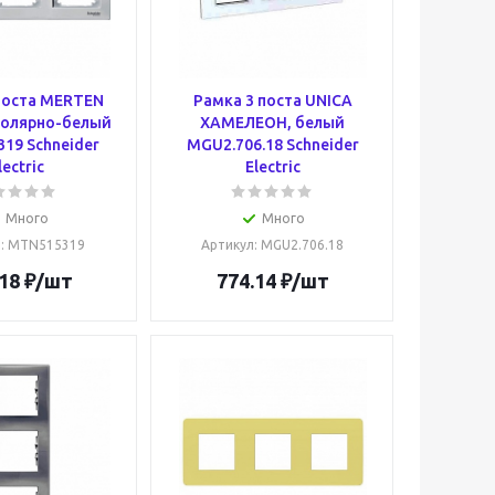
поста MERTEN
Рамка 3 поста UNICA
полярно-белый
ХАМЕЛЕОН, белый
19 Schneider
MGU2.706.18 Schneider
lectric
Electric
Много
Много
л
: MTN515319
Артикул
: MGU2.706.18
18
₽
/шт
774.14
₽
/шт