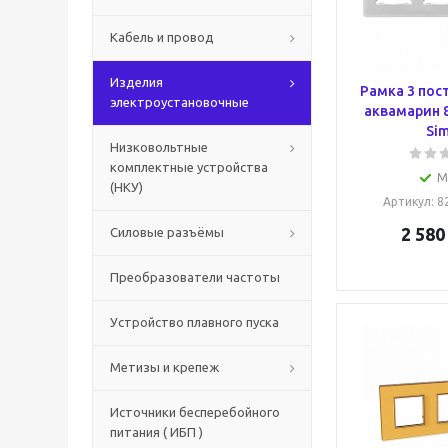
Кабель и провод
Изделия
Рамка 3 пост
электроустановочные
аквамарин 
Si
Низковольтные
комплектные устройства
М
(НКУ)
Артикул
: 
2 580
Силовые разъёмы
Преобразователи частоты
Устройство плавного пуска
Метизы и крепеж
Источники бесперебойного
питания ( ИБП )