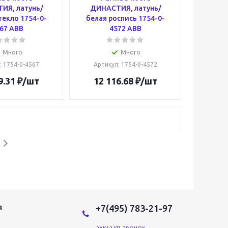
ИЯ, латунь/
ДИНАСТИЯ, латунь/
текло 1754-0-
белая роспись 1754-0-
67 ABB
4572 ABB
Много
Много
: 1754-0-4567
Артикул
: 1754-0-4572
9.31
₽
/шт
12 116.68
₽
/шт
+7(495) 783-21-97
Я