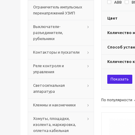
ABB
B
Ограничитель импульсных
перенапряжений УЗИП
Цвет
Выключатели-
разъединители,
Количество 
рубильники
Способ уста
Контакторы и пускатели
Количество 
Реле контроля и
управления
Показать
Светосигнальная
аппаратура
По популярности
Клеммы и наконечники
Хомуты, площадки,
изолента, маркировка,
оплетка кабельная