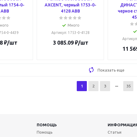
лый 1754-0-
AXCENT, черный 1753-0-
ДИНАСТ
 ABB
4128 ABB
черное с
45
ного
Много
1754-0-4439
Артикул
: 1753-0-4128
Артикул
8
₽
/шт
3 085.09
₽
/шт
11 56
Показать еще
1
2
3
35
ПОМОЩЬ
ИНФОРМАЦИ
Помощь
Статьи