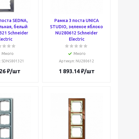
поста SEDNA,
Рамка 3 поста UNICA
льная, белый
STUDIO, зеленое яблоко
21 Schneider
NU280612 Schneider
lectric
Electric
Много
Много
: SDN5801321
Артикул
: NU280612
26
₽
/шт
1 893.14
₽
/шт