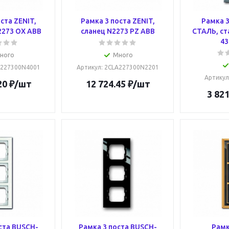
ста ZENIT,
Рамка 3 поста ZENIT,
Рамка 3
2273 OX ABB
сланец N2273 PZ ABB
СТАЛЬ, ст
43
ного
Много
A227300N4001
Артикул
: 2CLA227300N2201
Артикул
20
₽
/шт
12 724.45
₽
/шт
3 821
ста BUSCH-
Рамка 3 поста BUSCH-
Рамк