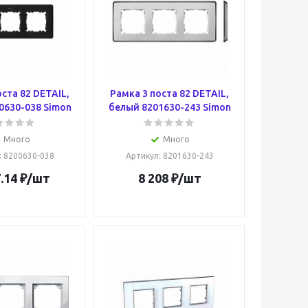
оста 82 DETAIL,
Рамка 3 поста 82 DETAIL,
0630-038 Simon
белый 8201630-243 Simon
Много
Много
: 8200630-038
Артикул
: 8201630-243
.14
₽
/шт
8 208
₽
/шт