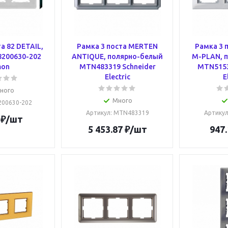
а 82 DETAIL,
Рамка 3 поста MERTEN
Рамка 3 
8200630-202
ANTIQUE, полярно-белый
M-PLAN, 
mon
MTN483319 Schneider
MTN5153
Electric
E
ного
Много
8200630-202
Артикул
: MTN483319
Артику
₽
/шт
5 453.87
₽
/шт
947.