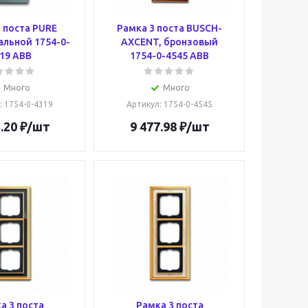
 поста PURE
Рамка 3 поста BUSCH-
альной 1754-0-
AXCENT, бронзовый
19 ABB
1754-0-4545 ABB
Много
Много
: 1754-0-4319
Артикул
: 1754-0-4545
.20
₽
/шт
9 477.98
₽
/шт
а 3 поста
Рамка 3 поста