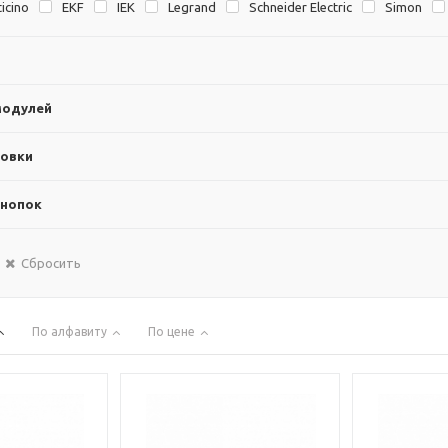
ticino
EKF
IEK
Legrand
Schneider Electric
Simon
модулей
новки
кнопок
Сбросить
По алфавиту
По цене