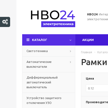
НВО24
Интер
электротехни
КАТАЛОГ
АКЦИИ
Светотехника
Главная
-
Катало
Рамки
Автоматические
выключатели
Дифференциальный
Цена
автоматический
выключатель
Устройство защитного
Производите
отключения УЗО