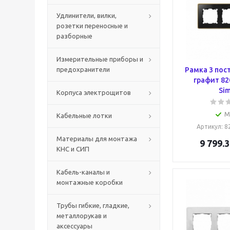
Удлинители, вилки,
розетки переносные и
разборные
Измерительные приборы и
предохранители
Рамка 3 пост
графит 82
Si
Корпуса электрощитов
М
Кабельные лотки
Артикул
: 
Материалы для монтажа
9 799.3
КНС и СИП
Кабель-каналы и
монтажные коробки
Трубы гибкие, гладкие,
металлорукав и
аксессуары