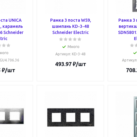
оста UNICA
Рамка 3 поста W59,
Рамка 3 
 карамель
шампань KD-3-48
вертика
6 Schneider
Schneider Electric
SDN58013
tric
E
Много
ного
Артикул
: KD-3-48
MGU4.706.36
Артикул
493.97
₽
/шт
5
₽
/шт
708.