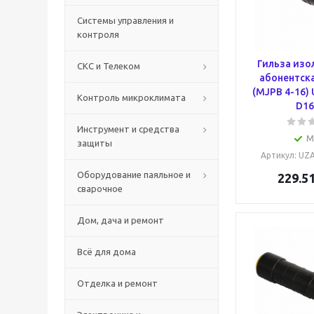
Системы управления и
контроля
Гильза изо
СКС и Телеком
абонентска
(MJPB 4-16)
Контроль микроклимата
D16
Инструмент и средства
М
защиты
Артикул
: UZ
Оборудование паяльное и
229.5
сварочное
Дом, дача и ремонт
Всё для дома
Отделка и ремонт