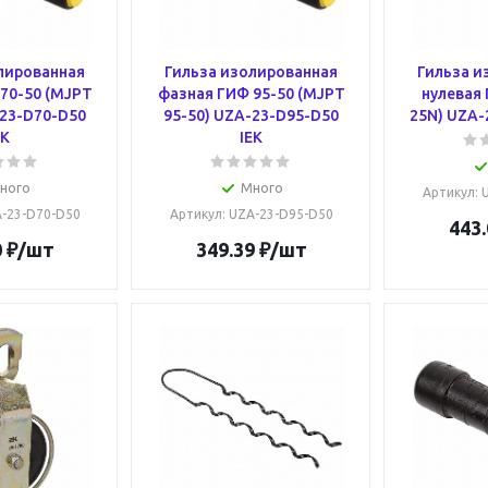
лированная
Гильза изолированная
Гильза и
70-50 (MJPT
фазная ГИФ 95-50 (MJPT
нулевая 
-23-D70-D50
95-50) UZA-23-D95-D50
25N) UZA-
EK
IEK
ного
Много
Артикул
:
A-23-D70-D50
Артикул
: UZA-23-D95-D50
443.
0
₽
/шт
349.39
₽
/шт