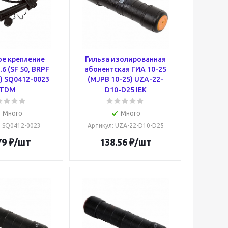
е крепление
Гильза изолированная
6 (SF 50, BRPF
абонентская ГИА 10-25
) SQ0412-0023
(MJPB 10-25) UZA-22-
TDM
D10-D25 IEK
Много
Много
: SQ0412-0023
Артикул
: UZA-22-D10-D25
79
₽
/шт
138.56
₽
/шт