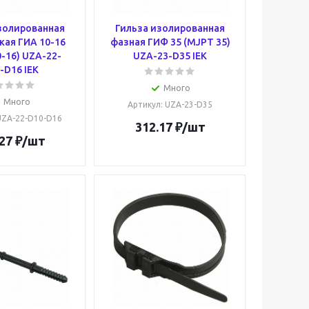
золированная
Гильза изолированная
кая ГИА 10-16
фазная ГИФ 35 (MJPT 35)
-16) UZA-22-
UZA-23-D35 IEK
-D16 IEK
Много
Много
Артикул
: UZA-23-D35
 UZA-22-D10-D16
312.17
₽
/шт
27
₽
/шт