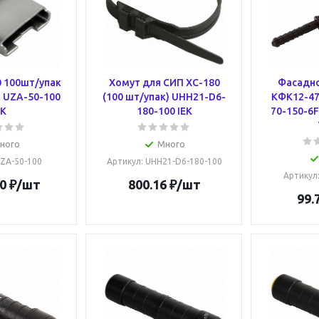
0 100шт/упак
Хомут для СИП ХС-180
Фасадно
) UZA-50-100
(100 шт/упак) UHH21-D6-
КФК12-47.
EK
180-100 IEK
70-150-6F
ного
Много
UZA-50-100
Артикул
: UHH21-D6-180-100
Артикул
0
₽
/шт
800.16
₽
/шт
99.