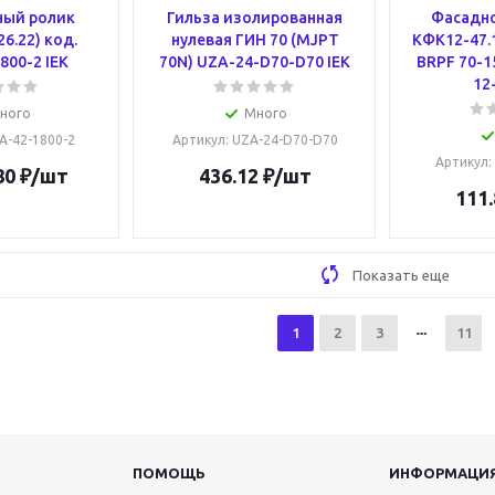
ный ролик
Гильза изолированная
Фасадно
6.22) код.
нулевая ГИН 70 (MJPT
КФК12-47.1
800-2 IEK
70N) UZA-24-D70-D70 IEK
BRPF 70-1
12
ного
Много
ZA-42-1800-2
Артикул
: UZA-24-D70-D70
Артикул
:
80
₽
/шт
436.12
₽
/шт
111.
Показать еще
1
2
3
11
ПОМОЩЬ
ИНФОРМАЦИ