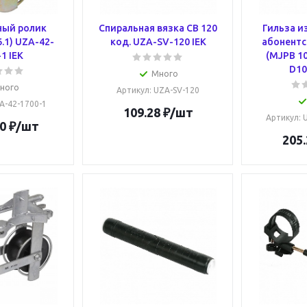
ный ролик
Спиральная вязка СВ 120
Гильза и
.1) UZA-42-
код. UZA-SV-120 IEK
абонентс
1 IEK
(MJPB 10
D10
Много
ного
Артикул
: UZA-SV-120
ZA-42-1700-1
109.28
₽
/шт
Артикул
:
0
₽
/шт
205.