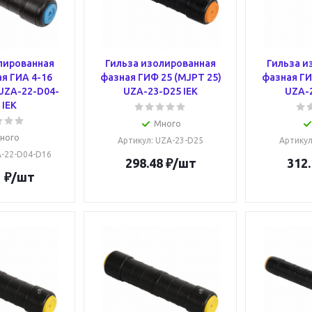
лированная
Гильза изолированная
Гильза и
я ГИА 4-16
фазная ГИФ 25 (MJPT 25)
фазная ГИ
 UZA-22-D04-
UZA-23-D25 IEK
UZA-2
 IEK
Много
ного
Артикул
: UZA-23-D25
Артику
A-22-D04-D16
298.48
₽
/шт
312.
1
₽
/шт