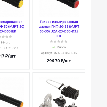
золированная
Гильза изолированная
Ф 50 (MJPT 50)
фазная ГИФ 50-35 (MJPT
3-D50 IEK
50-35) UZA-23-D50-D35
IEK
Много
Много
л
: UZA-23-D50
Артикул
: UZA-23-D50-D35
17
₽
/шт
296.70
₽
/шт