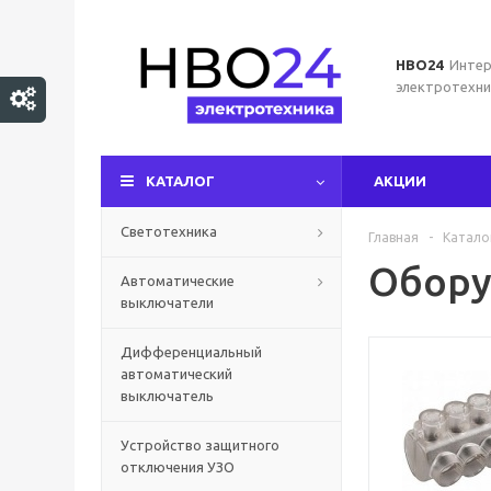
НВО24
Интер
электротехни
КАТАЛОГ
АКЦИИ
Светотехника
Главная
-
Катало
Обору
Автоматические
выключатели
Дифференциальный
автоматический
выключатель
Устройство защитного
отключения УЗО