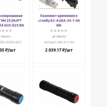
золированная
Комплект крепления к
ГИН 25 (MJPT
столбу КС-4 UKA-33-1-04
24-D25-D25 IEK
IEK
Много
Много
 UZA-24-D25-D25
Артикул
: UKA-33-1-04
05
₽
/шт
2 039.17
₽
/шт