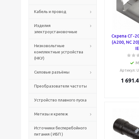
Кабель и провод
Изделия
электроустановочные
Скрепа СГ-2
(A200, NC 20
Низковольтные
I
комплектные устройства
(НКУ)
М
Артикул
: 
Силовые разъёмы
1 691.4
Преобразователи частоты
Устройство плавного пуска
Метизы и крепеж
Источники бесперебойного
питания ( ИБП )