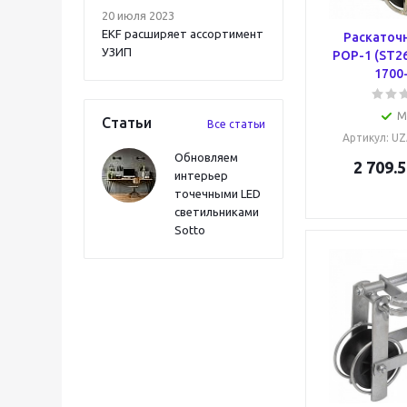
20 июля 2023
EKF расширяет ассортимент
Раскаточ
УЗИП
РОР-1 (ST26
1700-
М
Статьи
Все статьи
Артикул
: U
Обновляем
2 709.5
интерьер
точечными LED
светильниками
Sotto