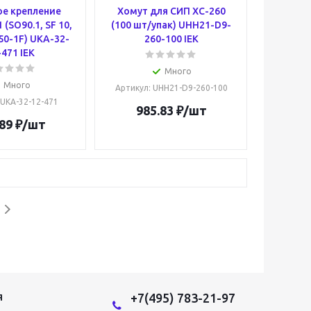
е крепление
Хомут для СИП ХС-260
 (SO90.1, SF 10,
(100 шт/упак) UHH21-D9-
50-1F) UKA-32-
260-100 IEK
-471 IEK
Много
Много
Артикул
: UHH21-D9-260-100
 UKA-32-12-471
985.83
₽
/шт
89
₽
/шт
+7(495) 783-21-97
Я