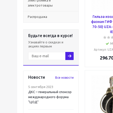
Электроника и
электротовары
Гильза изо
Распродажа
фазная ГИФ 
70-50) UZA
I
Будьте всегда в курсе!
Узнавайте о скидках и
М
акциях первым
Артикул
: UZ
296.7
Новости
Все новости
5 сентября 2023
ДКС – генеральный спонсор
международного форума
"ЦОД"