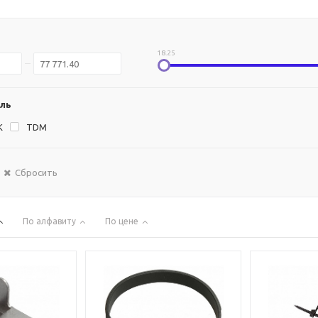
18.25
ль
K
TDM
Сбросить
По алфавиту
По цене