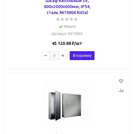
Шкаф напольный SV,
800x2000x600мм, IP54,
сталь 9670806 Rittal
Много
Артикул
: 9670806
45 120.88
₽
/шт
В корзину