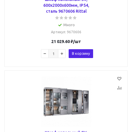
600x2000x600мм, IP54,
сталь 9670606 Rittal
Много
Артикул
: 9670606
21 029.60
₽
/шт
В корзину