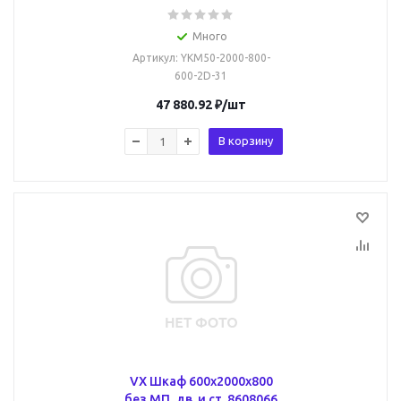
Много
Артикул
: YKM50-2000-800-
600-2D-31
47 880.92
₽
/шт
В корзину
VX Шкаф 600x2000x800
без МП, дв. и ст. 8608066