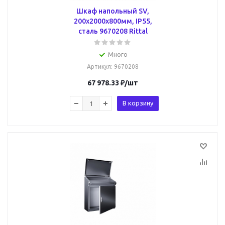
Шкаф напольный SV,
200x2000x800мм, IP55,
сталь 9670208 Rittal
Много
Артикул
: 9670208
67 978.33
₽
/шт
В корзину