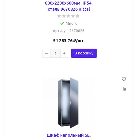
800x2200x600мм, IP54,
сталь 9670826 Rittal
Много
Артикул
: 9670826
51 283.76
₽
/шт
В корзину
Шкаф напольный SE,