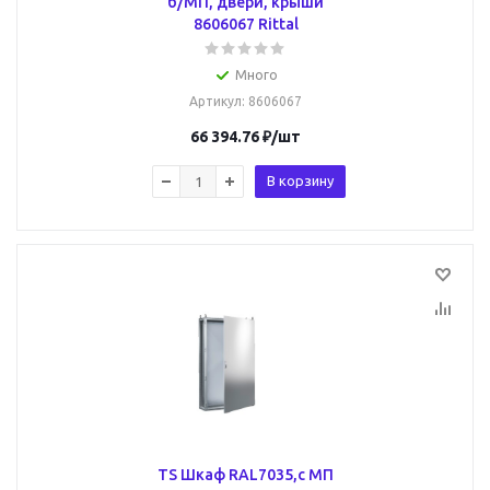
б/МП, двери, крыши
8606067 Rittal
Много
Артикул
: 8606067
66 394.76
₽
/шт
В корзину
TS Шкаф RAL7035,с МП