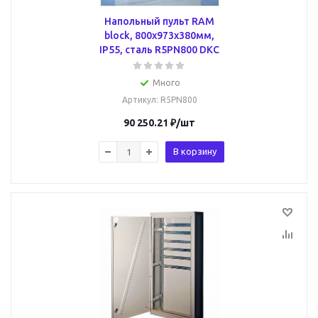
Напольный пульт RAM
block, 800x973x380мм,
IP55, сталь R5PN800 DKC
Много
Артикул
: R5PN800
90 250.21
₽
/шт
В корзину