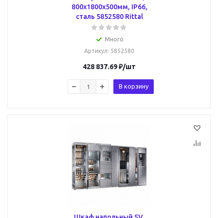
800x1800x500мм, IP66,
сталь 5852580 Rittal
Много
Артикул
: 5852580
428 837.69
₽
/шт
В корзину
Шкаф напольный SV,