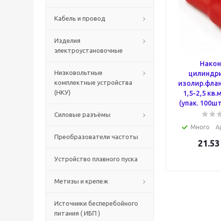
Кабель и провод
Изделия
электроустановочные
Након
Низковольтные
цилиндри
комплектные устройства
изолир.флан
(НКУ)
1,5-2,5 кв
(упак. 100ш
Силовые разъёмы
Много
А
Преобразователи частоты
21.53
Устройство плавного пуска
Метизы и крепеж
Источники бесперебойного
питания ( ИБП )