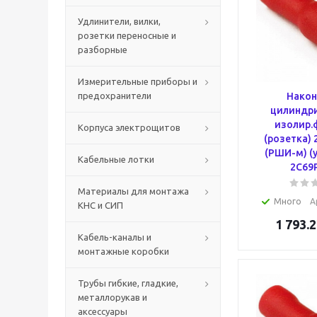
Удлинители, вилки,
розетки переносные и
разборные
Измерительные приборы и
предохранители
Након
цилиндри
изолир.
Корпуса электрощитов
(розетка) 
(РШИ-м) (у
Кабельные лотки
2C69
Материалы для монтажа
Много
А
КНС и СИП
1 793.2
Кабель-каналы и
монтажные коробки
Трубы гибкие, гладкие,
металлорукав и
аксессуары