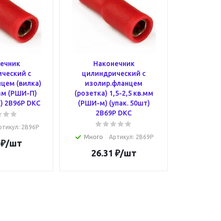
ечник
Наконечник
ческий с
цилиндрический с
цем (вилка)
изолир.фланцем
.мм (РШИ-П)
(розетка) 1,5-2,5 кв.мм
т) 2B96P DKC
(РШИ-м) (упак. 50шт)
2B69P DKC
ртикул
: 2B96P
Много
Артикул
: 2B69P
₽
/шт
26.31
₽
/шт