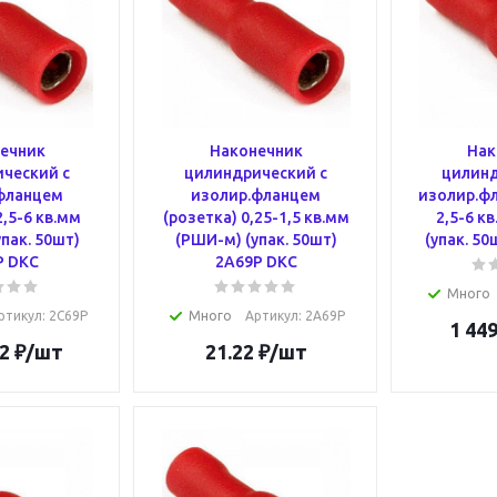
ечник
Наконечник
Нак
ческий с
цилиндрический с
цилинд
фланцем
изолир.фланцем
изолир.фл
2,5-6 кв.мм
(розетка) 0,25-1,5 кв.мм
2,5-6 к
пак. 50шт)
(РШИ-м) (упак. 50шт)
(упак. 5
P DKC
2A69P DKC
Много
ртикул
: 2C69P
Много
Артикул
: 2A69P
1 449
2
₽
/шт
21.22
₽
/шт