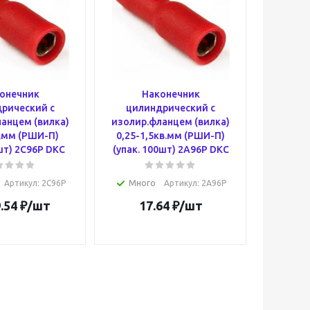
онечник
Наконечник
рический с
цилиндрический с
анцем (вилка)
изолир.фланцем (вилка)
в.мм (РШИ-П)
0,25-1,5кв.мм (РШИ-П)
0шт) 2C96P DKC
(упак. 100шт) 2A96P DKC
Артикул
: 2C96P
Много
Артикул
: 2A96P
.54
₽
/шт
17.64
₽
/шт