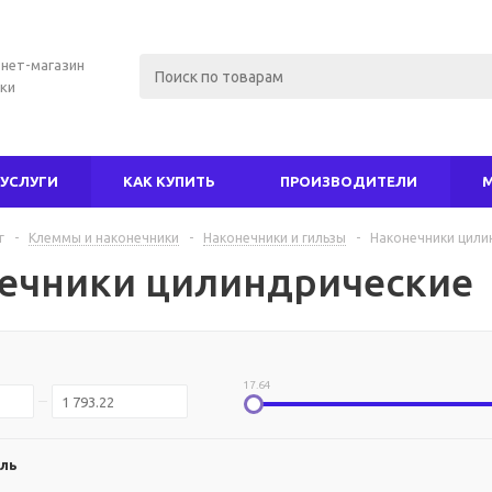
нет-магазин
ки
УСЛУГИ
КАК КУПИТЬ
ПРОИЗВОДИТЕЛИ
г
-
Клеммы и наконечники
-
Наконечники и гильзы
-
Наконечники цили
ечники цилиндрические
17.64
ль