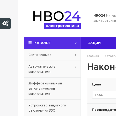
НВО24
Интер
электротехни
КАТАЛОГ
АКЦИИ
Светотехника
Главная
-
Катало
Након
Автоматические
выключатели
Дифференциальный
Цена
автоматический
выключатель
Устройство защитного
Производите
отключения УЗО