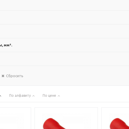
, мм².
Сбросить
По алфавиту
По цене