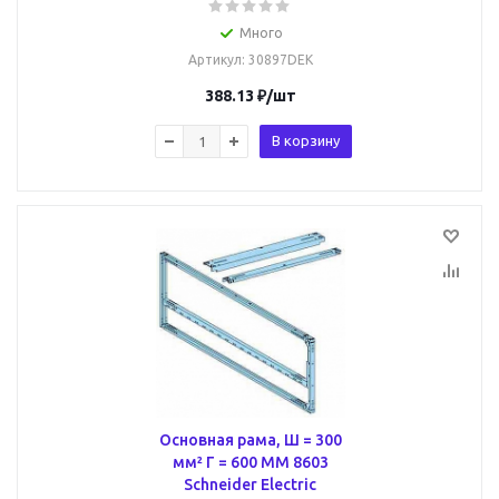
Много
Артикул
: 30897DEK
388.13
₽
/шт
В корзину
Основная рама, Ш = 300
мм² Г = 600 ММ 8603
Schneider Electric