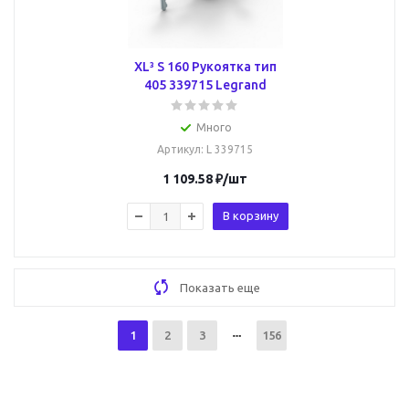
XL³ S 160 Рукоятка тип
405 339715 Legrand
Много
Артикул
: L 339715
1 109.58
₽
/шт
В корзину
Показать еще
1
2
3
156