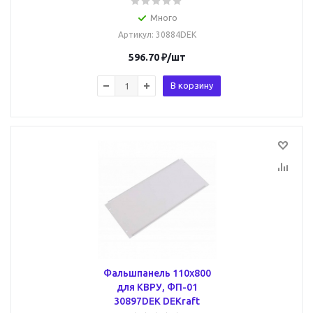
Много
Артикул
: 30884DEK
596.70
₽
/шт
В корзину
Фальшпанель 110х800
для КВРУ, ФП-01
30897DEK DEKraft