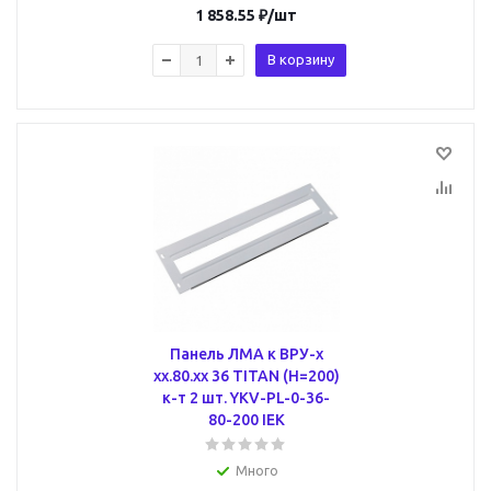
1 858.55
₽
/шт
В корзину
Панель ЛМА к ВРУ-х
хх.80.хх 36 TITAN (H=200)
к-т 2 шт. YKV-PL-0-36-
80-200 IEK
Много