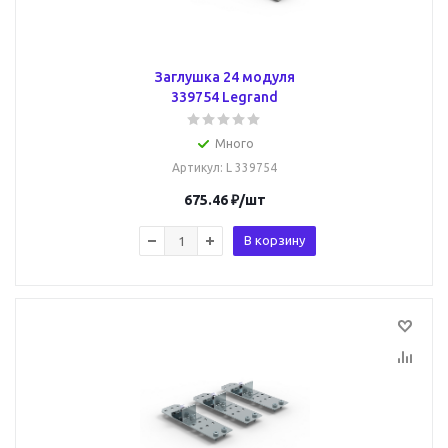
Заглушка 24 модуля
339754 Legrand
Много
Артикул
: L 339754
675.46
₽
/шт
В корзину