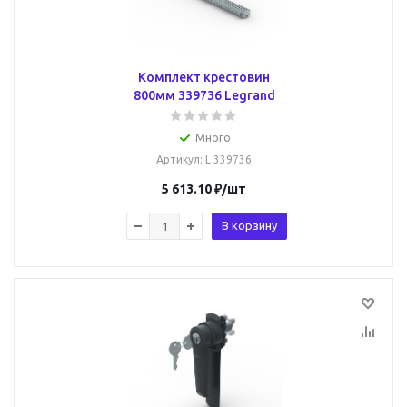
Комплект крестовин
800мм 339736 Legrand
Много
Артикул
: L 339736
5 613.10
₽
/шт
В корзину