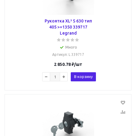
Рукоятка XL³ S 630 тип
405 >=1350 339717
Legrand
Много
Артикул
: L 339717
2 850.78
₽
/шт
В корзину