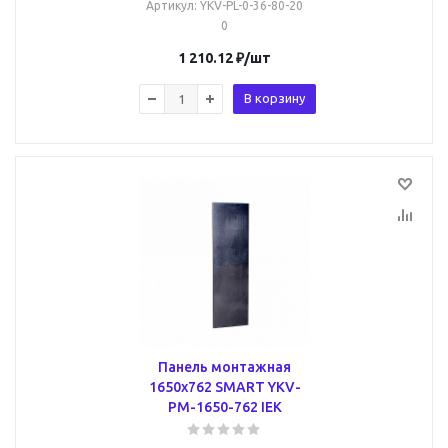
Артикул
: YKV-PL-0-36-80-20
0
1 210.12
₽
/шт
В корзину
Панель монтажная
1650х762 SMART YKV-
PM-1650-762 IEK