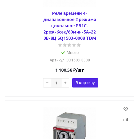
Реле времени 4-
диапазоннное 2 режима
цокольное РВ1C-
2реж-6сек/60мин-5А-22
0В-8Ц SQ1503-0008 TDM
Много
Артикул
: SQ1503-0008
1 100.58
₽
/шт
В корзину