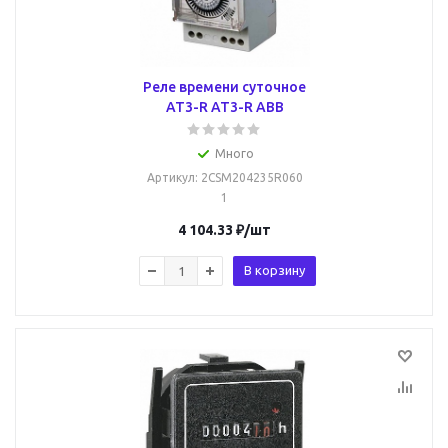
Реле времени суточное
AT3-R AT3-R ABB
Много
Артикул
: 2CSM204235R060
1
4 104.33
₽
/шт
В корзину