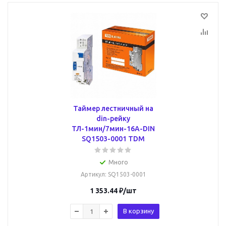
Таймер лестничный на
din-рейку
ТЛ-1мин/7мин-16А-DIN
SQ1503-0001 TDM
Много
Артикул
: SQ1503-0001
1 353.44
₽
/шт
В корзину