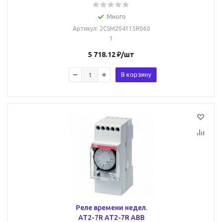
Много
Артикул
: 2CSM204115R060
1
5 718.12
₽
/шт
В корзину
Реле времени недел.
AT2-7R AT2-7R ABB