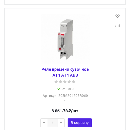
Реле времени суточное
AT1 AT1 ABB
Много
Артикул
: 2CSM204205R060
1
3 861.78
₽
/шт
В корзину