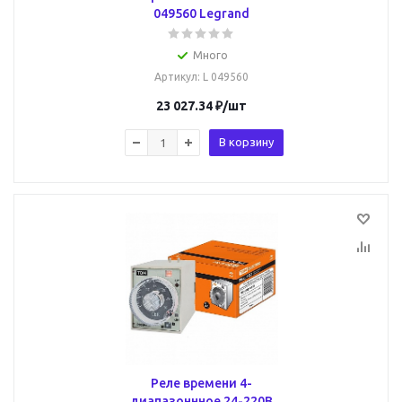
049560 Legrand
Много
Артикул
: L 049560
23 027.34
₽
/шт
В корзину
Реле времени 4-
диапазоннное 24-220В