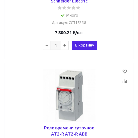
Schneider Electric
Много
Артикул
: CCT15338
7 800.21
₽
/шт
В корзину
Реле времени суточное
AT2-R AT2-R ABB