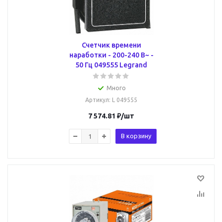
Счетчик времени
наработки - 200-240 В~ -
50 Гц 049555 Legrand
Много
Артикул
: L 049555
7 574.81
₽
/шт
В корзину