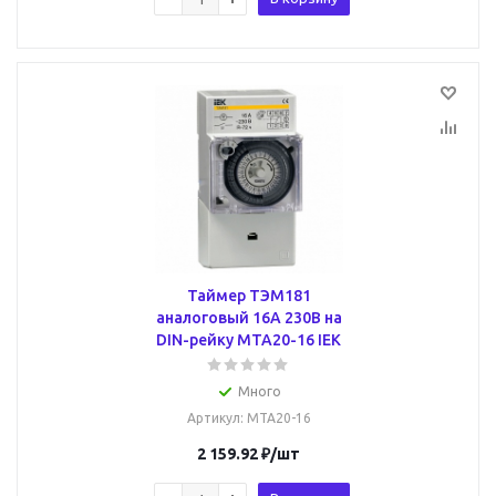
Таймер ТЭМ181
аналоговый 16А 230В на
DIN-рейку MTA20-16 IEK
Много
Артикул
: MTA20-16
2 159.92
₽
/шт