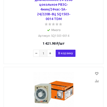
цокольное РВ3G-
4мин/24час-5A-
24/220В-8Ц SQ1503-
0014 TDM
Много
Артикул
: SQ1503-0014
1 421.98
₽
/шт
В корзину