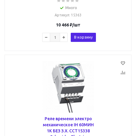
Много
Артикул
: 15363
10 466
₽
/шт
В корзину
Реле времени электро
механическое IH 60МИН
1К БЕЗ З.Х. CCT15338