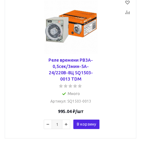
Реле времени РВ3A-
0,5сек/3мин-5A-
24/220В-8Ц SQ1503-
0013 TDM
Много
Артикул
: SQ1503-0013
995.04
₽
/шт
В корзину