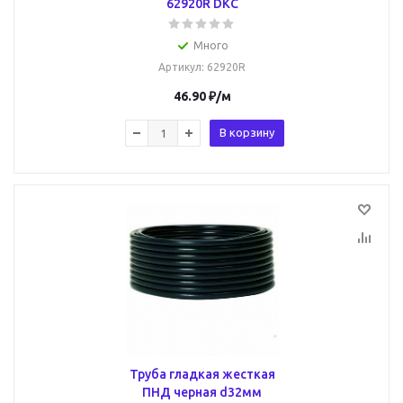
62920R DKC
Много
Артикул
: 62920R
46.90
₽
/м
В корзину
Труба гладкая жесткая
ПНД черная d32мм