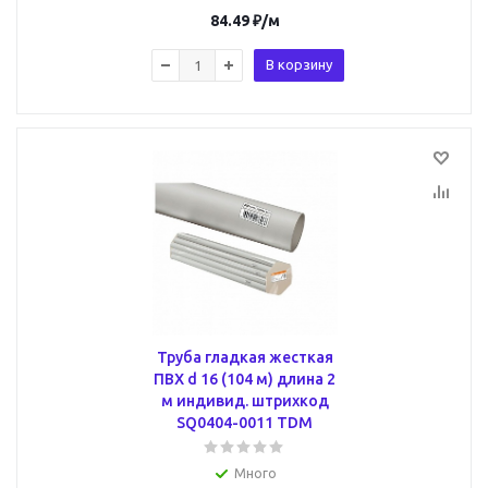
84.49
₽
/м
В корзину
Труба гладкая жесткая
ПВХ d 16 (104 м) длина 2
м индивид. штрихкод
SQ0404-0011 TDM
Много