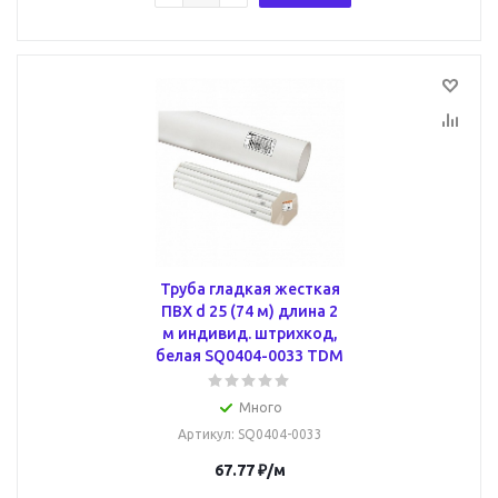
Труба гладкая жесткая
ПВХ d 25 (74 м) длина 2
м индивид. штрихкод,
белая SQ0404-0033 TDM
Много
Артикул
: SQ0404-0033
67.77
₽
/м