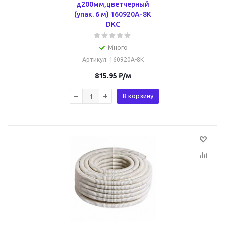
д200мм,цветчерный
(упак. 6 м) 160920A-8K
DKC
Много
Артикул
: 160920A-8K
815.95
₽
/м
В корзину