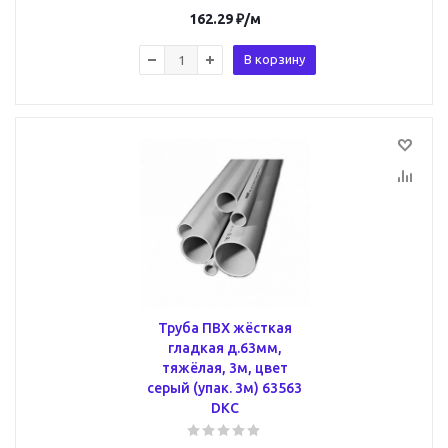
162.29
₽
/м
В корзину
Труба ПВХ жёсткая
гладкая д.63мм,
тяжёлая, 3м, цвет
серый (упак. 3м) 63563
DKC