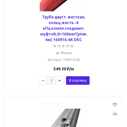
Труба двуст. жесткая,
кольц.жестк.-6
кПа,компл.соединит.
муфтой,d=160мм²(упак.
6м) 160916-6K DKC
Много
Артикул
: 160916-6K
549.30
₽
/м
В корзину