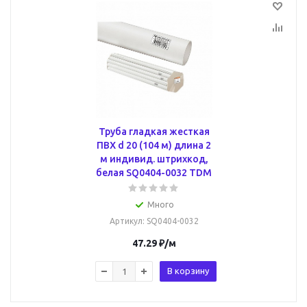
Труба гладкая жесткая
ПВХ d 20 (104 м) длина 2
м индивид. штрихкод,
белая SQ0404-0032 TDM
Много
Артикул
: SQ0404-0032
47.29
₽
/м
В корзину