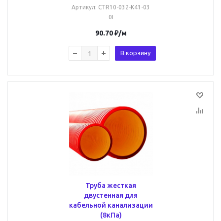
Артикул
: CTR10-032-K41-03
0I
90.70
₽
/м
В корзину
Труба жесткая
двустенная для
кабельной канализации
(8кПа)