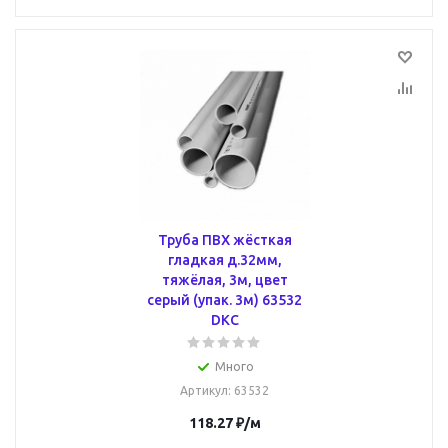
Труба ПВХ жёсткая
гладкая д.32мм,
тяжёлая, 3м, цвет
серый (упак. 3м) 63532
DKC
Много
Артикул
: 63532
118.27
₽
/м