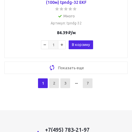
(100м) tpndg-32 EKF
Много
Артикул
: tpndg-32
84.39
₽
/м
В корзину
Показать еще
1
2
3
7
+7(495) 783-21-97