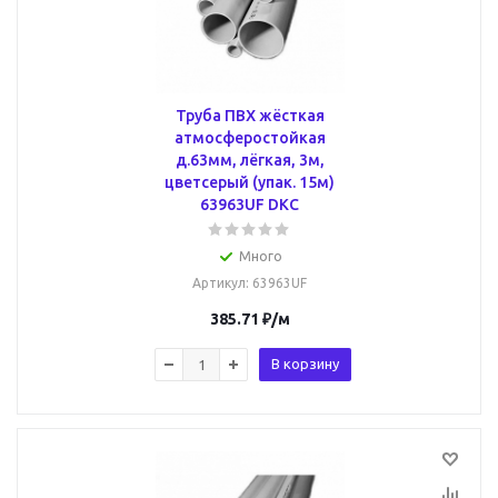
Труба ПВХ жёсткая
атмосферостойкая
д.63мм, лёгкая, 3м,
цветсерый (упак. 15м)
63963UF DKC
Много
Артикул
: 63963UF
385.71
₽
/м
В корзину