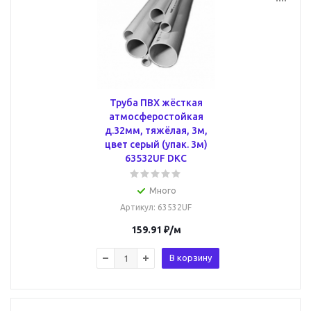
Труба ПВХ жёсткая
атмосферостойкая
д.32мм, тяжёлая, 3м,
цвет серый (упак. 3м)
63532UF DKC
Много
Артикул
: 63532UF
159.91
₽
/м
В корзину