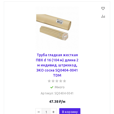
Труба гладкая жесткая
ПВХ d 16 (104 м) длина 2
м индивид. штрихкод,
ЭКО сосна SQ0404-0041
TDM
Много
Артикул
: SQ0404-0041
47.38
₽
/м
В корзину