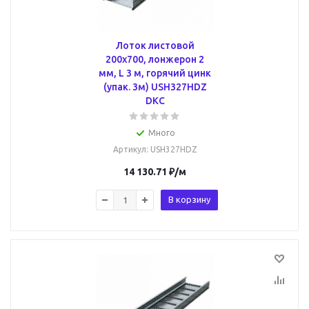
Лоток листовой
200x700, лонжерон 2
мм, L 3 м, горячий цинк
(упак. 3м) USH327HDZ
DKC
Много
Артикул
: USH327HDZ
14 130.71
₽
/м
В корзину