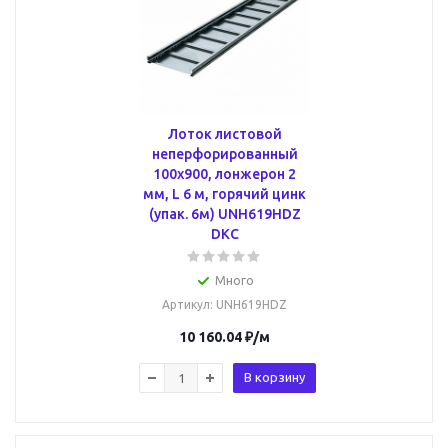
Лоток листовой
неперфорированный
100х900, лонжерон 2
мм, L 6 м, горячий цинк
(упак. 6м) UNH619HDZ
DKC
Много
Артикул
: UNH619HDZ
10 160.04
₽
/м
В корзину