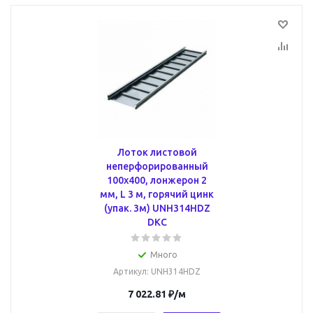
Лоток листовой
неперфорированный
100х400, лонжерон 2
мм, L 3 м, горячий цинк
(упак. 3м) UNH314HDZ
DKC
Много
Артикул
: UNH314HDZ
7 022.81
₽
/м