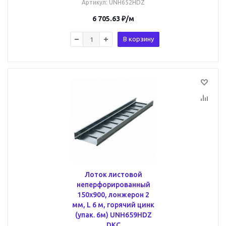
Артикул
: UNH652HDZ
6 705.63
₽
/м
В корзину
Лоток листовой
неперфорированный
150х900, лонжерон 2
мм, L 6 м, горячий цинк
(упак. 6м) UNH659HDZ
DKC