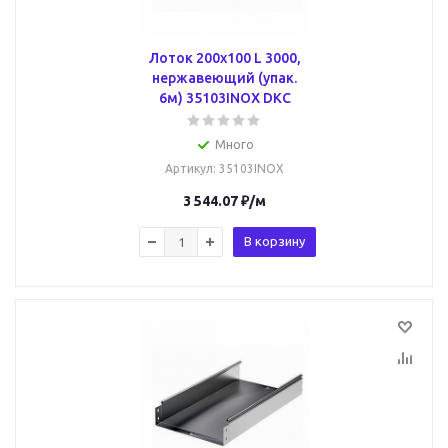
Лоток 200х100 L 3000,
нержавеющий (упак.
6м) 35103INOX DKC
Много
Артикул
: 35103INOX
3 544.07
₽
/м
В корзину