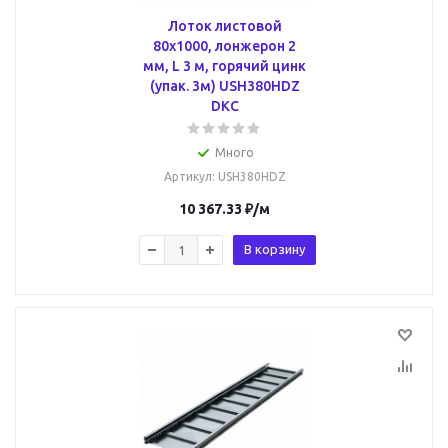
Лоток листовой
80х1000, лонжерон 2
мм, L 3 м, горячий цинк
(упак. 3м) USH380HDZ
DKC
Много
Артикул
: USH380HDZ
10 367.33
₽
/м
В корзину