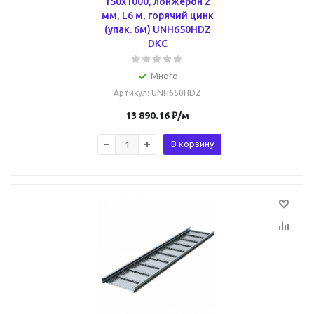
150х1000, лонжерон 2
мм, L6 м, горячий цинк
(упак. 6м) UNH650HDZ
DKC
Много
Артикул
: UNH650HDZ
13 890.16
₽
/м
В корзину