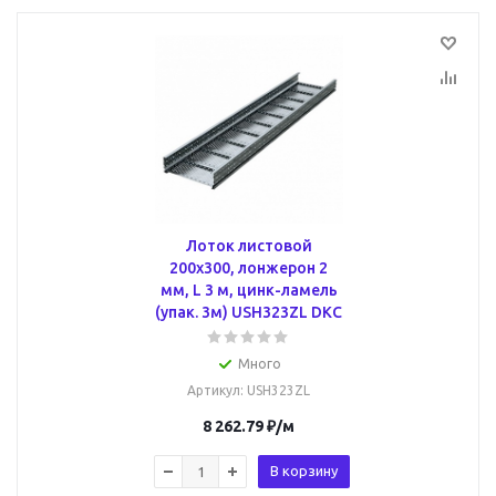
Лоток листовой
200x300, лонжерон 2
мм, L 3 м, цинк-ламель
(упак. 3м) USH323ZL DKC
Много
Артикул
: USH323ZL
8 262.79
₽
/м
В корзину