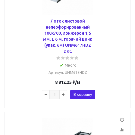
Лоток листовой
неперфорированный
100х700, лонжерон 1,5
мм, L 6 м, горячий цинк
(упак. 6м) UNM617HDZ
DKC
Много
Артикул
: UNM617HDZ
8 812.25
₽
/м
В корзину