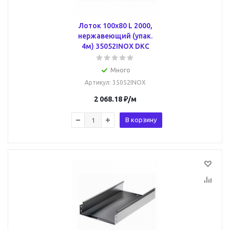
Лоток 100х80 L 2000,
нержавеющий (упак.
4м) 35052INOX DKC
Много
Артикул
: 35052INOX
2 068.18
₽
/м
В корзину