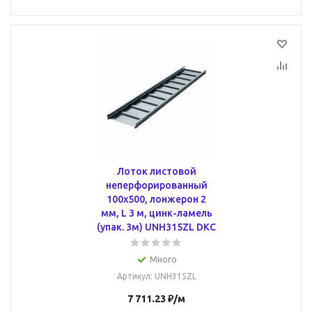
Лоток листовой
неперфорированный
100х500, лонжерон 2
мм, L 3 м, цинк-ламель
(упак. 3м) UNH315ZL DKC
Много
Артикул
: UNH315ZL
7 711.23
₽
/м