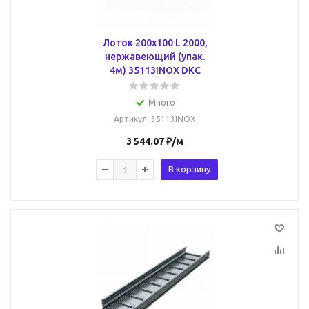
Лоток 200х100 L 2000,
нержавеющий (упак.
4м) 35113INOX DKC
Много
Артикул
: 35113INOX
3 544.07
₽
/м
В корзину