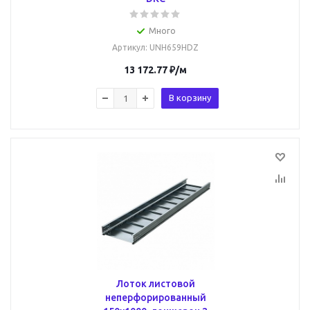
Много
Артикул
: UNH659HDZ
13 172.77
₽
/м
В корзину
Лоток листовой
неперфорированный