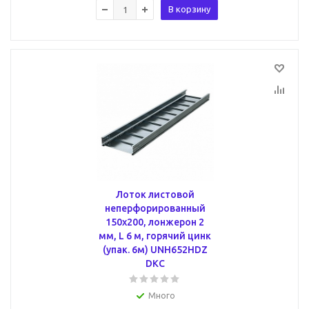
В корзину
Лоток листовой
неперфорированный
150х200, лонжерон 2
мм, L 6 м, горячий цинк
(упак. 6м) UNH652HDZ
DKC
Много