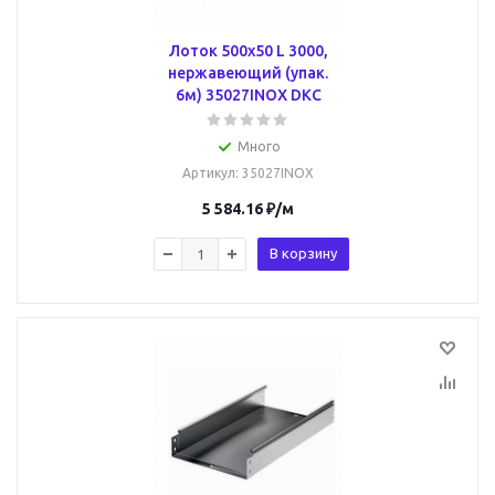
Лоток 500х50 L 3000,
нержавеющий (упак.
6м) 35027INOX DKC
Много
Артикул
: 35027INOX
5 584.16
₽
/м
В корзину