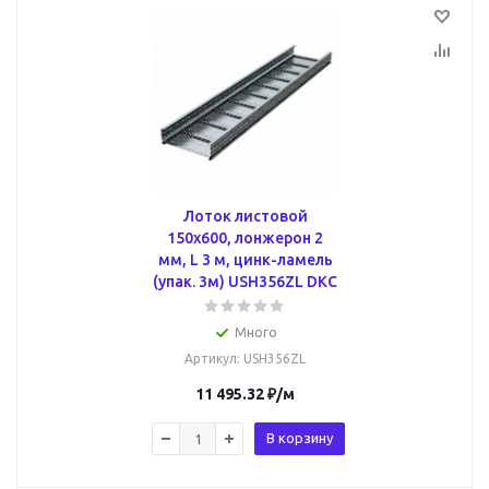
Лоток листовой
150х600, лонжерон 2
мм, L 3 м, цинк-ламель
(упак. 3м) USH356ZL DKC
Много
Артикул
: USH356ZL
11 495.32
₽
/м
В корзину