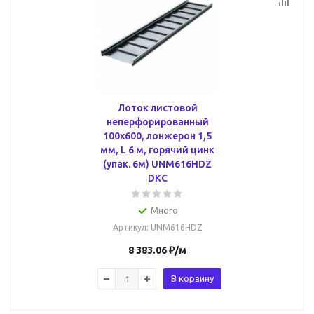
Лоток листовой
неперфорированный
100х600, лонжерон 1,5
мм, L 6 м, горячий цинк
(упак. 6м) UNM616HDZ
DKC
Много
Артикул
: UNM616HDZ
8 383.06
₽
/м
В корзину