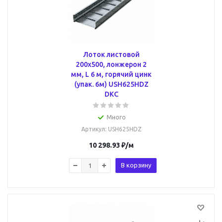
Лоток листовой
200x500, лонжерон 2
мм, L 6 м, горячий цинк
(упак. 6м) USH625HDZ
DKC
Много
Артикул
: USH625HDZ
10 298.93
₽
/м
В корзину