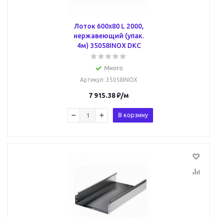
Лоток 600х80 L 2000,
нержавеющий (упак.
4м) 35058INOX DKC
Много
Артикул
: 35058INOX
7 915.38
₽
/м
В корзину