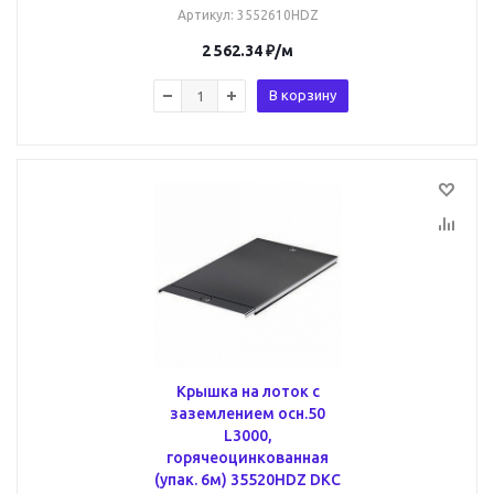
Артикул
: 3552610HDZ
2 562.34
₽
/м
В корзину
Крышка на лоток с
заземлением осн.50
L3000,
горячеоцинкованная
(упак. 6м) 35520HDZ DKC