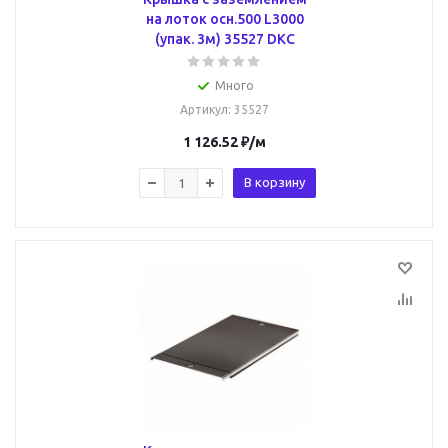
на лоток осн.500 L3000
(упак. 3м) 35527 DKC
Много
Артикул
: 35527
1 126.52
₽
/м
В корзину