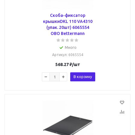
Скоба-фиксатор
крышкиDKL 110 VA4310
(упак. 20шт) 6065554
OBO Bettermann
Много
Артикул
: 6065554
568.27
₽
/шт
В корзину