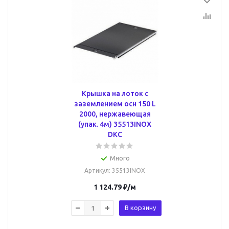
Крышка на лоток с
заземлением осн 150 L
2000, нержавеющая
(упак. 4м) 35513INOX
DKC
Много
Артикул
: 35513INOX
1 124.79
₽
/м
В корзину