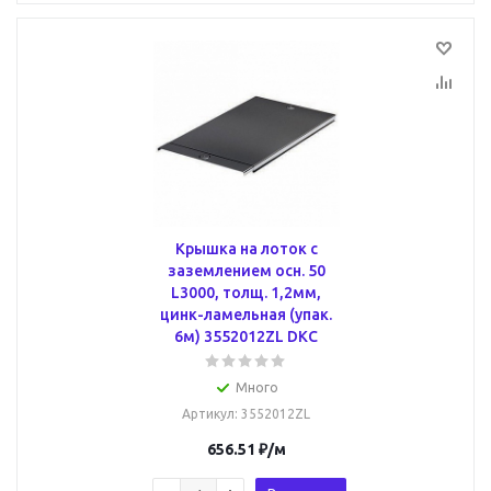
Крышка на лоток с
заземлением осн. 50
L3000, толщ. 1,2мм,
цинк-ламельная (упак.
6м) 3552012ZL DKC
Много
Артикул
: 3552012ZL
656.51
₽
/м