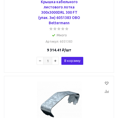
Крышка кабельного
листового лотка
300x3000DRL 300 FT
(упак. 3м) 6051383 OBO
Bettermann
Много
Артикул
: 6051383
9 314.41
₽
/шт
В корзину