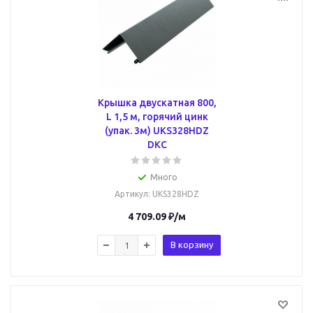
Крышка двускатная 800,
L 1,5 м, горячий цинк
(упак. 3м) UKS328HDZ
DKC
Много
Артикул
: UKS328HDZ
4 709.09
₽
/м
В корзину