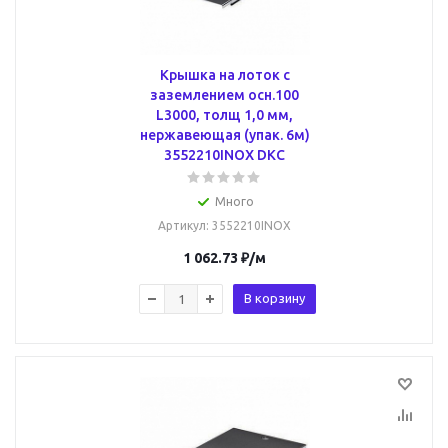
Крышка на лоток с
заземлением осн.100
L3000, толщ 1,0 мм,
нержавеющая (упак. 6м)
3552210INOX DKC
Много
Артикул
: 3552210INOX
1 062.73
₽
/м
В корзину