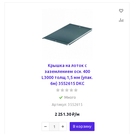
Крышка на лоток с
заземлением осн. 400
L3000 толщ.1,5 мм (упак.
6м) 3552615 DKC
Много
Артикул
: 3552615
2 251.30
₽
/м
В корзину