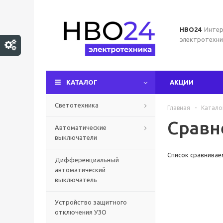
НВО24
Интер
электротехни
КАТАЛОГ
АКЦИИ
Светотехника
Главная
-
Катало
Сравн
Автоматические
выключатели
Список сравнивае
Дифференциальный
автоматический
выключатель
Устройство защитного
отключения УЗО