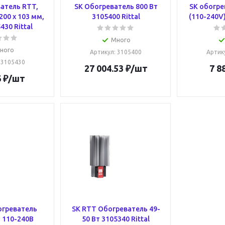
атель RTT,
SK Обогреватель 800 Вт
SK обогре
 200 х 103 мм,
3105400 Rittal
(110-240V)
430 Rittal
Много
ного
Артикул
: 3105400
Артик
: 3105430
27 004.53
₽
/шт
7 8
6
₽
/шт
огреватель
SK RTT Обогреватель 49-
 110-240В
50 Вт 3105340 Rittal