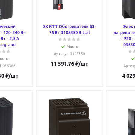
ический
SK RTT Обогреватель 63-
Элек
- 120-240 В~
75 Вт 3105350 Rittal
нагревате
 Вт - 2,5 А
- IP20 -
Legrand
03530
Много
Артикул
: 3105350
ного
11 591.76
₽
/шт
 L 035306
Артик
50
₽
/шт
4 029