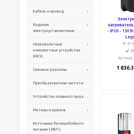
Кабель и провод
Электр
Изделия
нагреватель 
электроустановочные
- IP20 - 150 В
Leg
Низковольтные
комплектные устройства
М
(НКУ)
Артикул
:
1 836.3
Силовые разъёмы
Преобразователи частоты
Устройство плавного пуска
Метизы и крепеж
Источники бесперебойного
питания ( ИБП )