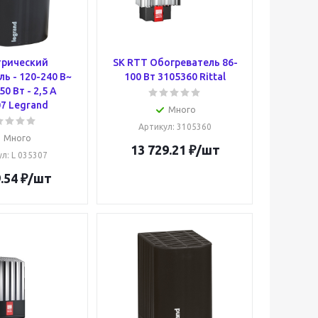
трический
SK RTT Обогреватель 86-
ль - 120-240 В~
100 Вт 3105360 Rittal
 50 Вт - 2,5 А
7 Legrand
Много
Артикул
: 3105360
Много
13 729.21
₽
/шт
ул
: L 035307
.54
₽
/шт