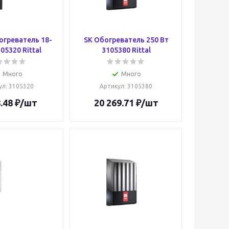
огреватель 18-
SK Обогреватель 250 Вт
05320 Rittal
3105380 Rittal
Много
Много
ул
: 3105320
Артикул
: 3105380
.48
₽
/шт
20 269.71
₽
/шт