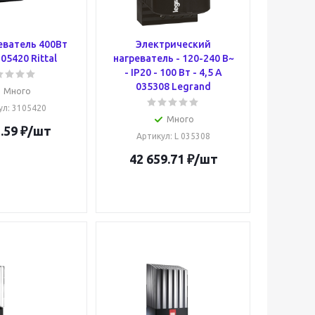
еватель 400Вт
Электрический
05420 Rittal
нагреватель - 120-240 В~
- IP20 - 100 Вт - 4,5 А
035308 Legrand
Много
ул
: 3105420
Много
.59
₽
/шт
Артикул
: L 035308
42 659.71
₽
/шт