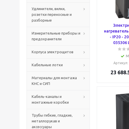
Удлинители, вилки,
розетки переносные и
разборные
Электр
нагреватель 
Измерительные приборы и
- IP20 - 20
предохранители
035306 
Корпуса электрощитов
М
Артикул
:
Кабельные лотки
23 688.
Материалы для монтажа
КНС и СИП
Кабель-каналы и
монтажные коробки
Трубы гибкие, гладкие,
металлорукав и
аксессуары