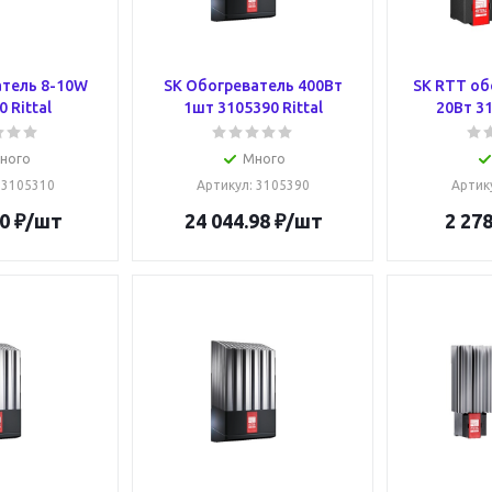
атель 8-10W
SK Обогреватель 400Вт
SK RTT об
 Rittal
1шт 3105390 Rittal
20Вт 31
ного
Много
: 3105310
Артикул
: 3105390
Артик
0
₽
/шт
24 044.98
₽
/шт
2 278