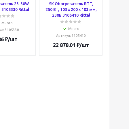
ватель 23-30W
SK Обогреватель RTT,
 3105330 Rittal
250 Вт, 103 х 200 х 103 мм,
230В 3105410 Rittal
Много
Много
ул
: 3105330
Артикул
: 3105410
86
₽
/шт
22 878.01
₽
/шт