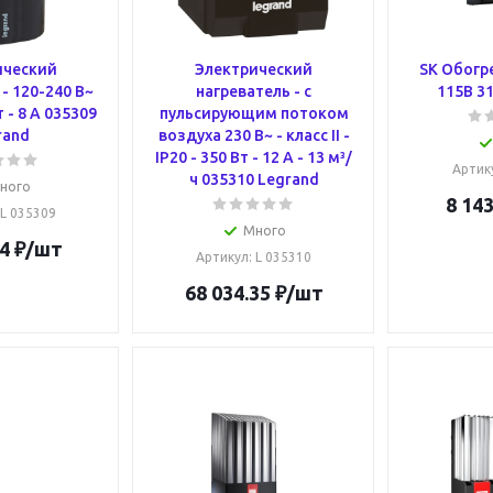
ический
Электрический
SK Обогр
- 120-240 В~
нагреватель - с
115В 31
т - 8 А 035309
пульсирующим потоком
rand
воздуха 230 В~ - класс II -
IP20 - 350 Вт - 12 А - 13 м³/
Артик
ч 035310 Legrand
ного
8 143
 L 035309
Много
4
₽
/шт
Артикул
: L 035310
68 034.35
₽
/шт