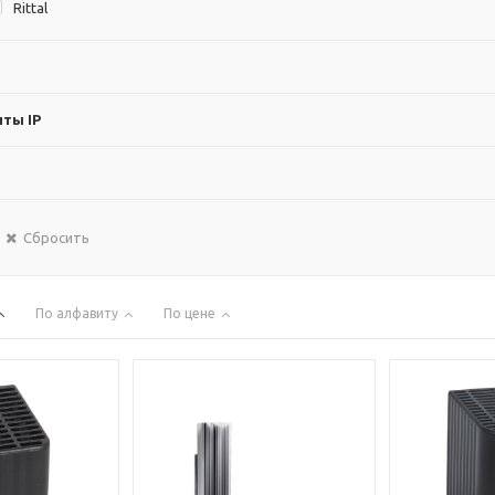
Rittal
ты IP
Сбросить
По алфавиту
По цене