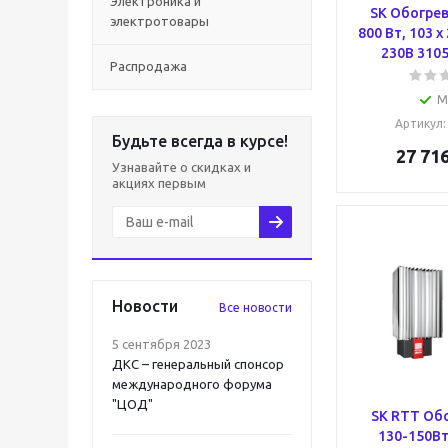
Электроника и
SK Обогрев
электротовары
800 Вт, 103 х
230В 3105
Распродажа
М
Артикул
Будьте всегда в курсе!
27 71
Узнавайте о скидках и
акциях первым
Новости
Все новости
5 сентября 2023
ДКС – генеральный спонсор
международного форума
"ЦОД"
SK RTT Об
130-150Вт