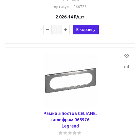
Артикул
: L 066726
2 026.14
₽
/шт
В корзину
Рамка 5 постов CELIANE,
вольфрам 068976
Legrand