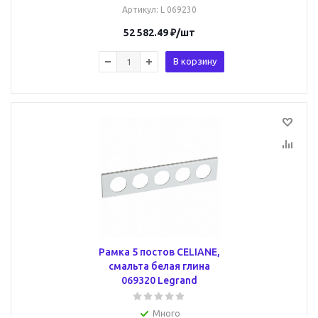
Артикул
: L 069230
52 582.49
₽
/шт
В корзину
Рамка 5 постов CELIANE,
смальта белая глина
069320 Legrand
Много