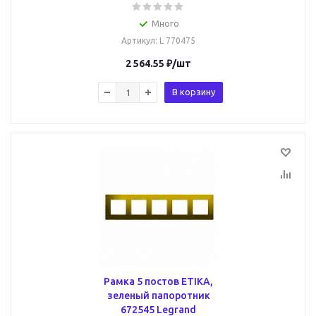
Много
Артикул
: L 770475
2 564.55
₽
/шт
В корзину
Рамка 5 постов ETIKA,
зеленый папоротник
672545 Legrand