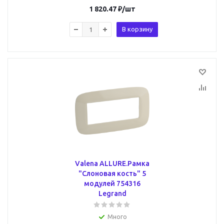
1 820.47
₽
/шт
В корзину
Valena ALLURE.Рамка
"Слоновая кость" 5
модулей 754316
Legrand
Много