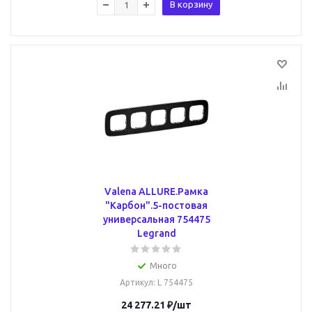
В корзину
Valena ALLURE.Рамка
"Карбон".5-постовая
универсальная 754475
Legrand
Много
Артикул
: L 754475
24 277.21
₽
/шт