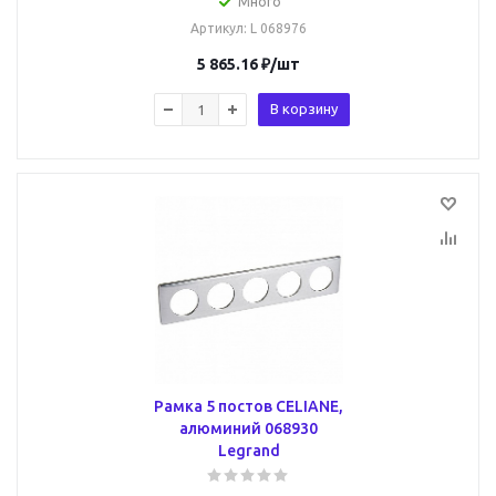
Много
Артикул
: L 068976
5 865.16
₽
/шт
В корзину
Рамка 5 постов CELIANE,
алюминий 068930
Legrand