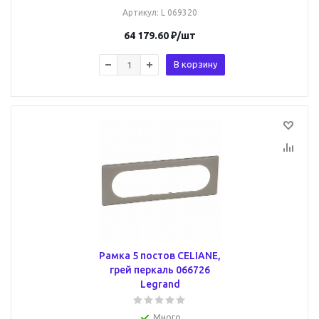
Артикул
: L 069320
64 179.60
₽
/шт
В корзину
Рамка 5 постов CELIANE,
грей перкаль 066726
Legrand
Много