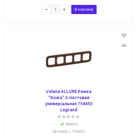
В корзину
Valena ALLURE.Рамка
"Кожа".5-постовая
универсальная 754455
Legrand
Много
Артикул
: L 754455