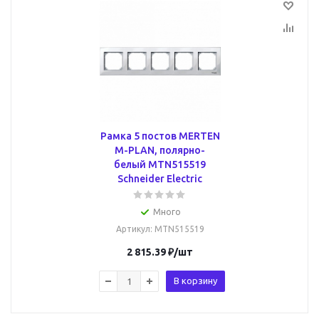
Рамка 5 постов MERTEN
M-PLAN, полярно-
белый MTN515519
Schneider Electric
Много
Артикул
: MTN515519
2 815.39
₽
/шт
В корзину