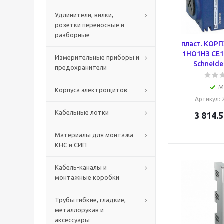
Удлинители, вилки,
розетки переносные и
разборные
пласт. КОРП
1НО1НЗ CE1
Измерительные приборы и
Schneider
предохранители
М
Корпуса электрощитов
Артикул
:
Кабельные лотки
3 814.5
Материалы для монтажа
КНС и СИП
Кабель-каналы и
монтажные коробки
Трубы гибкие, гладкие,
металлорукав и
аксессуары