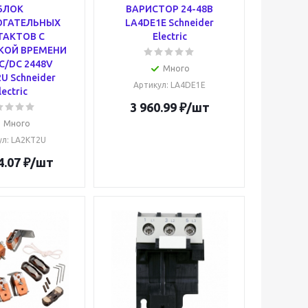
БЛОК
ВАРИСТОР 24-48В
ГАТЕЛЬНЫХ
LA4DE1E Schneider
ТАКТОВ С
Electric
КОЙ ВРЕМЕНИ
C/DC 2448V
Много
U Schneider
Артикул
: LA4DE1E
lectric
3 960.99
₽
/шт
Много
ул
: LA2KT2U
4.07
₽
/шт