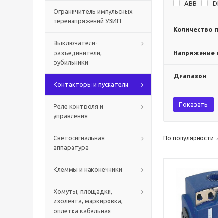
ABB
D
Ограничитель импульсных
перенапряжений УЗИП
Количество 
Выключатели-
разъединители,
Напряжение к
рубильники
Диапазон
Контакторы и пускатели
Показать
Реле контроля и
управления
Светосигнальная
По популярности
аппаратура
Клеммы и наконечники
Хомуты, площадки,
изолента, маркировка,
оплетка кабельная