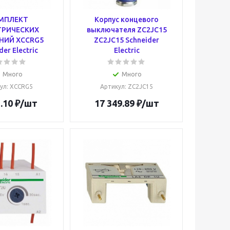
МПЛЕКТ
Корпус концевого
ТРИЧЕСКИХ
выключателя ZC2JC15
НИЙ XCCRG5
ZC2JC15 Schneider
der Electric
Electric
Много
Много
ул
: XCCRG5
Артикул
: ZC2JC15
.10
₽
/шт
17 349.89
₽
/шт