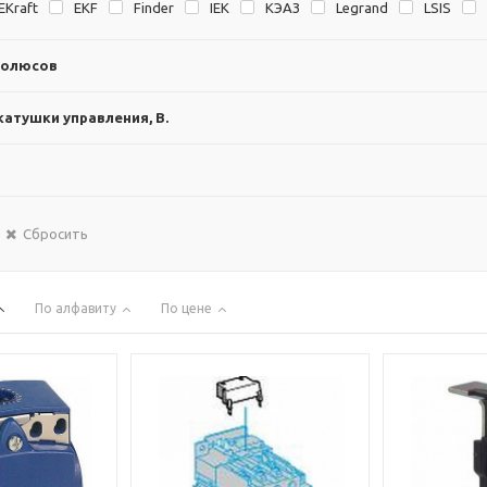
EKraft
EKF
Finder
IEK
KЭAЗ
Legrand
LSIS
полюсов
атушки управления, В.
Сбросить
По алфавиту
По цене