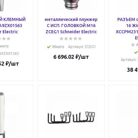
Й КЛЕМНЫЙ
металлический плунжер
РАЗЪЕМ с
A9ZX01563
С ИСП. ГОЛОВКОЙ М16
16 ЖИ
 Electric
ZCEG1 Schneider Electric
XCCPM2316
E
ного
Много
Артикул
: ZCEG1
LA9ZX01563
6 696.02
₽
/шт
Артикул
:
52
₽
/шт
38 4