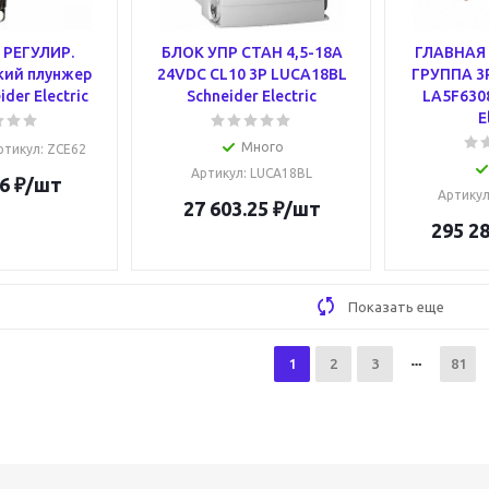
РЕГУЛИР.
БЛОК УПР СТАН 4,5-18A
ГЛАВНАЯ
кий плунжер
24VDC CL10 3P LUCA18BL
ГРУППА 3Р
der Electric
Schneider Electric
LA5F6308
E
Много
ртикул
: ZCE62
Артикул
: LUCA18BL
6
₽
/шт
Артику
27 603.25
₽
/шт
295 28
Показать еще
1
2
3
81