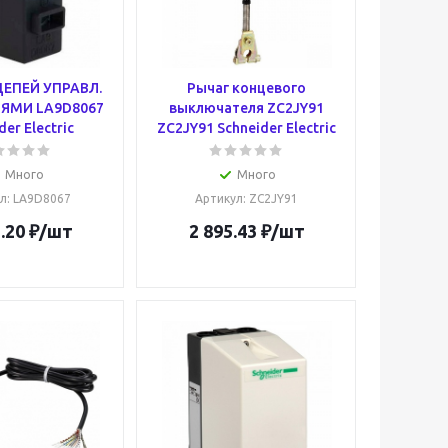
ЦЕПЕЙ УПРАВЛ.
Рычаг концевого
ПЯМИ LA9D8067
выключателя ZC2JY91
der Electric
ZC2JY91 Schneider Electric
Много
Много
л
: LA9D8067
Артикул
: ZC2JY91
.20
₽
/шт
2 895.43
₽
/шт