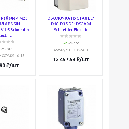
 кабелем M23
ОБОЛОЧКА ПУСТАЯ LE1
Л ABS SIN
D18-D35 DE1DS2A04
1L5 Schneider
Schneider Electric
lectric
Много
Много
Артикул
: DE1DS2A04
 XCCPM23161L5
12 457.53
₽
/шт
93
₽
/шт