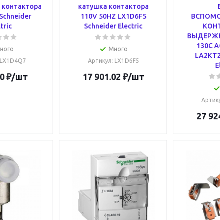
 контактора
катушка контактора
Schneider
110V 50HZ LX1D6F5
ВСПОМО
tric
Schneider Electric
КОН
ВЫДЕРЖ
130С A
ного
Много
LA2KT2
 LX1D4Q7
Артикул
: LX1D6F5
E
0
₽
/шт
17 901.02
₽
/шт
Артик
27 92