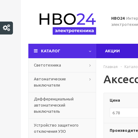
НВО24
Интер
электротехни
КАТАЛОГ
АКЦИИ
Светотехника
Главная
-
Катало
Аксес
Автоматические
выключатели
Дифференциальный
Цена
автоматический
выключатель
Устройство защитного
Производите
отключения УЗО