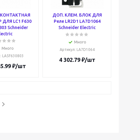
 КОНТАКТНАЯ
ДОП. КЛЕМ. БЛОК ДЛЯ
 ДЛЯ LC1 F630
Реле LR2D1 LA7D1064
03 Schneider
Schneider Electric
lectric
Много
Много
Артикул
: LA7D1064
л
: LA5F630803
4 302.79
₽
/шт
5.99
₽
/шт