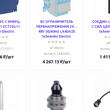
УС С ИНЕРЦ.
RC ОГРАНИЧИТЕЛЬ
СОЕДИН. 
1 ZCT25G11
ПЕРЕНАПРЯЖЕНИЯ 24…
С СИЛ. ЦЕ
 Electric
48V 50/60Hz LA4DA2E
Schnei
Schneider Electric
ного
Много
 ZCT25G11
Артику
Артикул
: LA4DA2E
6
₽
/шт
1 411
4 267.13
₽
/шт