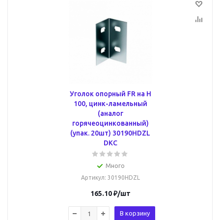
Уголок опорный FR на H
100, цинк-ламельный
(аналог
горячеоцинкованный)
(упак. 20шт) 30190HDZL
DKC
Много
Артикул
: 30190HDZL
165.10
₽
/шт
В корзину