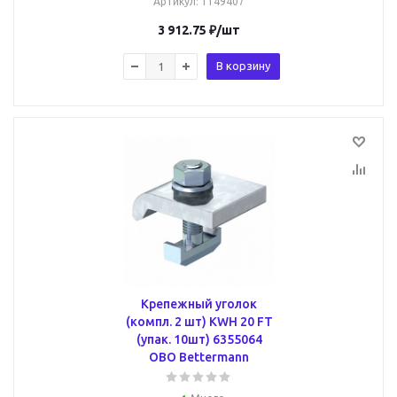
Артикул
: 1149407
3 912.75
₽
/шт
В корзину
Крепежный уголок
(компл. 2 шт) KWH 20 FT
(упак. 10шт) 6355064
OBO Bettermann