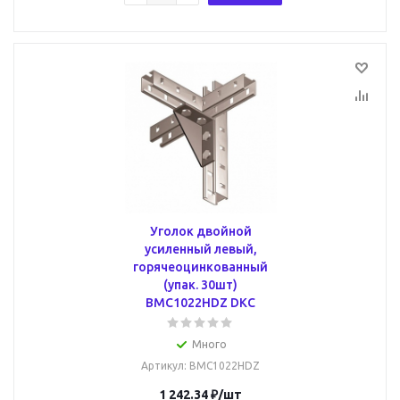
Уголок двойной
усиленный левый,
горячеоцинкованный
(упак. 30шт)
BMC1022HDZ DKC
Много
Артикул
: BMC1022HDZ
1 242.34
₽
/шт