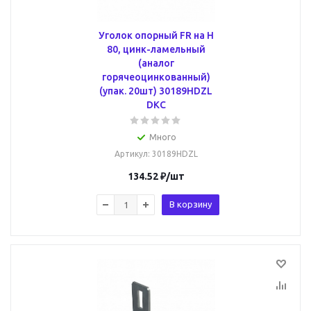
Уголок опорный FR на H
80, цинк-ламельный
(аналог
горячеоцинкованный)
(упак. 20шт) 30189HDZL
DKC
Много
Артикул
: 30189HDZL
134.52
₽
/шт
В корзину