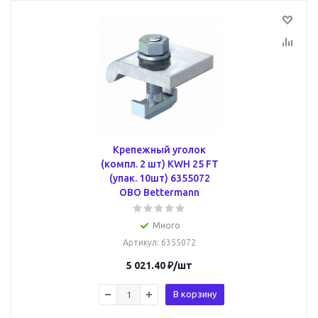
Крепежный уголок
(компл. 2 шт) KWH 25 FT
(упак. 10шт) 6355072
OBO Bettermann
Много
Артикул
: 6355072
5 021.40
₽
/шт
В корзину