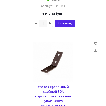
Много
Артикул
: 6355064
4 910.88
₽
/шт
В корзину
Уголок крепежный
двойной 30?,
горячеоцинкованный
(упак. 50шт)
BMC1023HDZ DKC