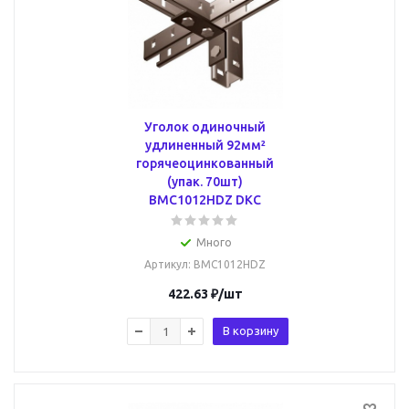
Уголок одиночный
удлиненный 92мм²
горячеоцинкованный
(упак. 70шт)
BMC1012HDZ DKC
Много
Артикул
: BMC1012HDZ
422.63
₽
/шт
В корзину