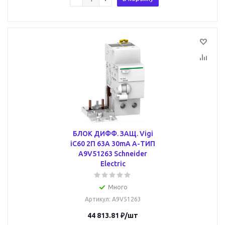
БЛОК ДИФФ. ЗАЩ. Vigi
iC60 2П 63A 30mA A-ТИП
A9V51263 Schneider
Electric
Много
Артикул
: A9V51263
44 813.81
₽
/шт