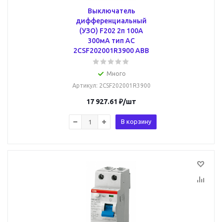
Выключатель
дифференциальный
(УЗО) F202 2п 100А
300мА тип AC
2CSF202001R3900 ABB
Много
Артикул
: 2CSF202001R3900
17 927.61
₽
/шт
В корзину