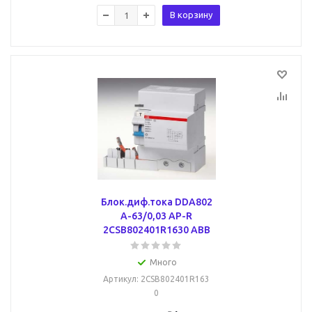
В корзину
Блок.диф.тока DDA802
A-63/0,03 AP-R
2CSB802401R1630 ABB
Много
Артикул
: 2CSB802401R163
0