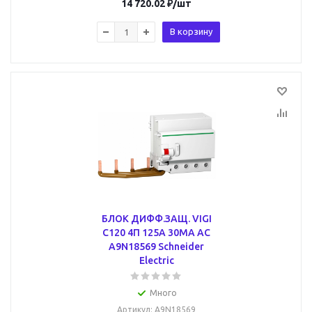
14 720.02
₽
/шт
В корзину
БЛОК ДИФФ.ЗАЩ. VIGI
C120 4П 125A 30МА AC
A9N18569 Schneider
Electric
Много
Артикул
: A9N18569