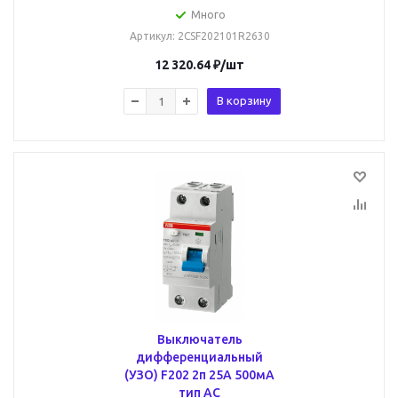
Много
Артикул
: 2CSF202101R2630
12 320.64
₽
/шт
В корзину
Выключатель
дифференциальный
(УЗО) F202 2п 25А 500мА
тип AC