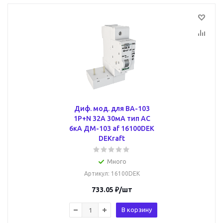
Диф. мод. для ВА-103
1Р+N 32А 30мА тип AC
6кА ДМ-103 af 16100DEK
DEKraft
Много
Артикул
: 16100DEK
733.05
₽
/шт
В корзину