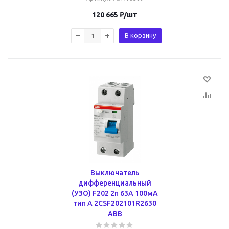
120 665
₽
/шт
В корзину
Выключатель
дифференциальный
(УЗО) F202 2п 63А 100мА
тип A 2CSF202101R2630
ABB