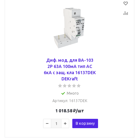
Диф. мод. для ВА-103
2P 63А 100мА тип AC
6кА с защ. кла 16137DEK
DEKraft
Много
Артикул
: 16137DEK
1 018.58
₽
/шт
В корзину