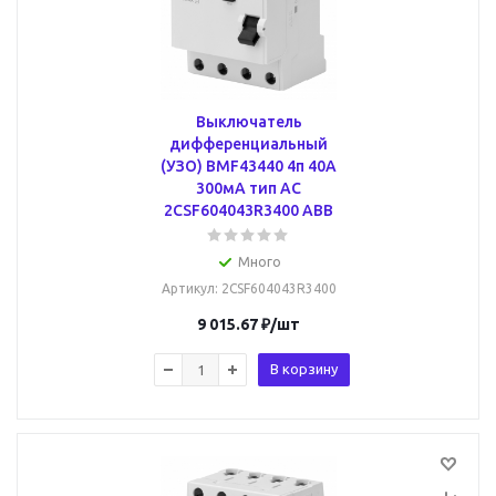
Выключатель
дифференциальный
(УЗО) BMF43440 4п 40А
300мA тип AC
2CSF604043R3400 ABB
Много
Артикул
: 2CSF604043R3400
9 015.67
₽
/шт
В корзину