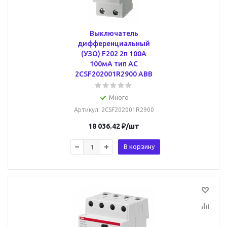
Выключатель
дифференциальный
(УЗО) F202 2п 100А
100мА тип AC
2CSF202001R2900 ABB
Много
Артикул
: 2CSF202001R2900
18 036.42
₽
/шт
В корзину