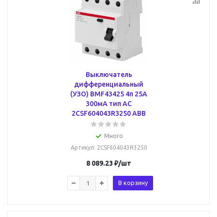
Выключатель
дифференциальный
(УЗО) BMF43425 4п 25А
300мA тип AC
2CSF604043R3250 ABB
Много
Артикул
: 2CSF604043R3250
8 089.23
₽
/шт
В корзину