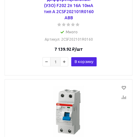
(УЗО) F202 2п 16А 10мА
тип A 2CSF202101R0160
ABB
Много
Артикул
: 2CSF202101R0160
7 139.92
₽
/шт
В корзину