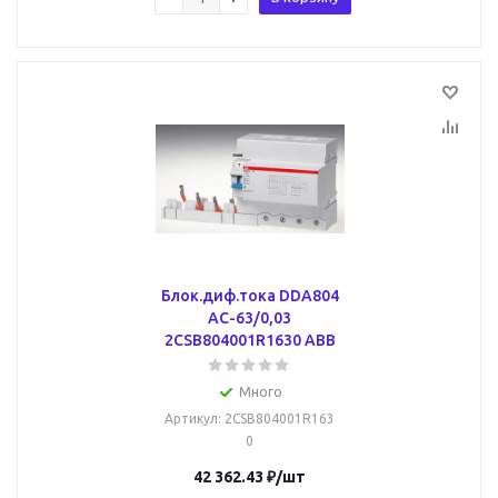
Блок.диф.тока DDA804
AC-63/0,03
2CSB804001R1630 ABB
Много
Артикул
: 2CSB804001R163
0
42 362.43
₽
/шт