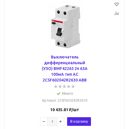
Выключатель
дифференциальный
(УЗО) BMF42263 2п 63А
100мA тип AC
2CSF602042R2630 ABB
Много
Артикул
: 2CSF602042R2630
10 435.81
₽
/шт
В корзину