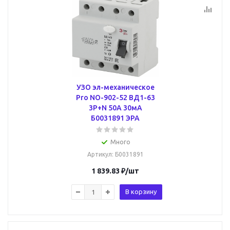
УЗО эл-механическое
Pro NO-902-52 ВД1-63
3P+N 50А 30мА
Б0031891 ЭРА
Много
Артикул
: Б0031891
1 839.83
₽
/шт
В корзину