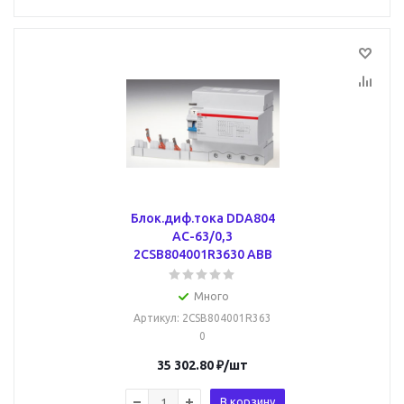
Блок.диф.тока DDA804
AC-63/0,3
2CSB804001R3630 ABB
Много
Артикул
: 2CSB804001R363
0
35 302.80
₽
/шт
В корзину