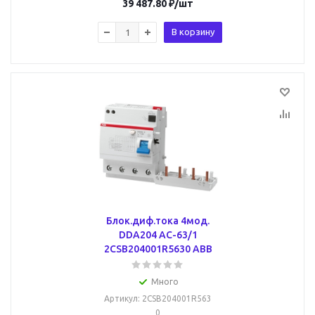
39 487.80
₽
/шт
В корзину
Блок.диф.тока 4мод.
DDA204 AC-63/1
2CSB204001R5630 ABB
Много
Артикул
: 2CSB204001R563
0