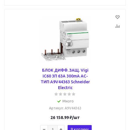
БЛОК ДИФФ. ЗАЩ. Vigi
iC60 3П 63A 300mA AC-
ТИП A9V44363 Schneider
Electric
Много
Артикул
: A9V44363
26 158.99
₽
/шт
В корзину