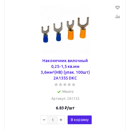
Наконечник вилочный
0,25-1,5 кв.мм
3,6мм²(НВ) (упак. 100шт)
2A135S DKC
Много
Артикул
: 2A135S
6.83
₽
/шт
В корзину