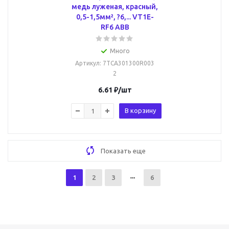
медь луженая, красный,
0,5-1,5мм², ?6,... VT1E-
RF6 ABB
Много
Артикул
: 7TCA301300R003
2
6.61
₽
/шт
В корзину
Показать еще
1
2
3
6