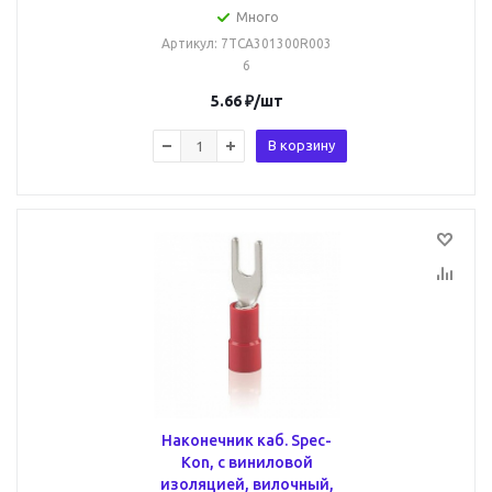
Много
Артикул
: 7TCA301300R003
6
5.66
₽
/шт
В корзину
Наконечник каб. Spec-
Kon, с виниловой
изоляцией, вилочный,