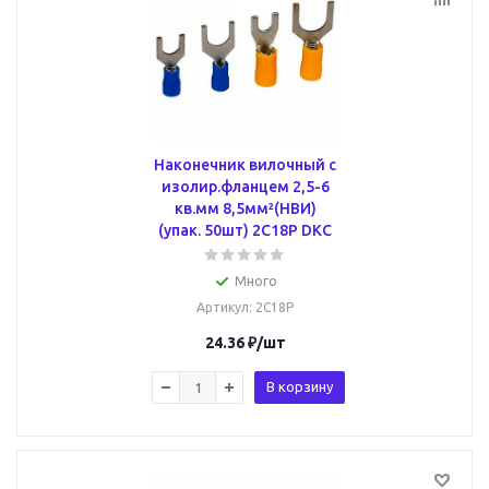
Наконечник вилочный с
изолир.фланцем 2,5-6
кв.мм 8,5мм²(НВИ)
(упак. 50шт) 2C18P DKC
Много
Артикул
: 2C18P
24.36
₽
/шт
В корзину