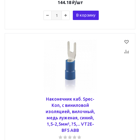
144.18
₽
/шт
В корзину
Наконечник каб. Spec-
Kon, с виниловой
изоляцией, вилочный,
медь луженая, синий,
1,5-2,5мм², ?5,... VT2E-
BF5 ABB