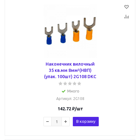
Наконечник вилочный
35 кв.мм 8мм²(НВП)
(упак. 100шт) 2G108 DKC
Много
Артикул
: 2G108
142.72
₽
/шт
В корзину