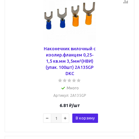
Наконечник вилочный с
изолир.фланцем 0,25-
1,5 кв.мм 3,5мм²(НВИ)
(упак. 100шт) 2A135GP
DKC
Много
Артикул
: 2A135GP
6.81
₽
/шт
В корзину