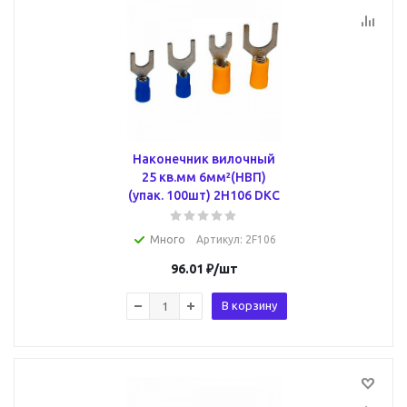
Наконечник вилочный
25 кв.мм 6мм²(НВП)
(упак. 100шт) 2H106 DKC
Много
Артикул
: 2F106
96.01
₽
/шт
В корзину