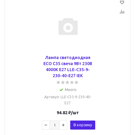
Лампа светодиодная
ECO C35 свеча 9Вт 230В
4000К E27 LLE-C35-9-
230-40-E27 IEK
Много
Артикул
: LLE-C35-9-230-40-
E27
94.82
₽
/шт
В корзину