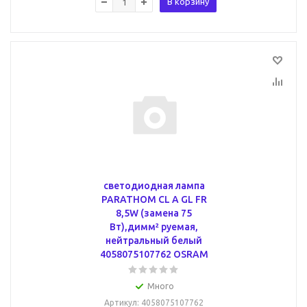
В корзину
светодиодная лампа
PARATHOM CL A GL FR
8,5W (замена 75
Вт),димм² руемая,
нейтральный белый
4058075107762 OSRAM
Много
Артикул
: 4058075107762