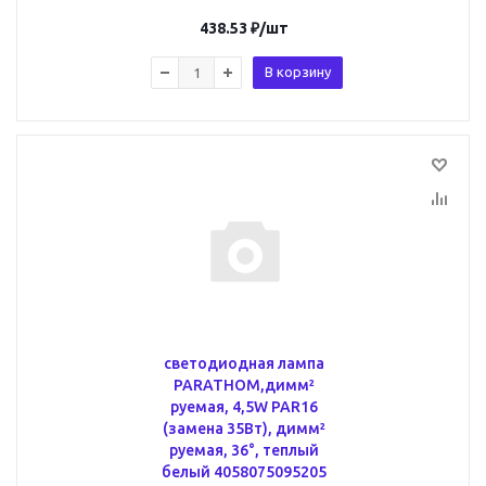
438.53
₽
/шт
В корзину
светодиодная лампа
PARATHOM,димм²
руемая, 4,5W PAR16
(замена 35Вт), димм²
руемая, 36°, теплый
белый 4058075095205