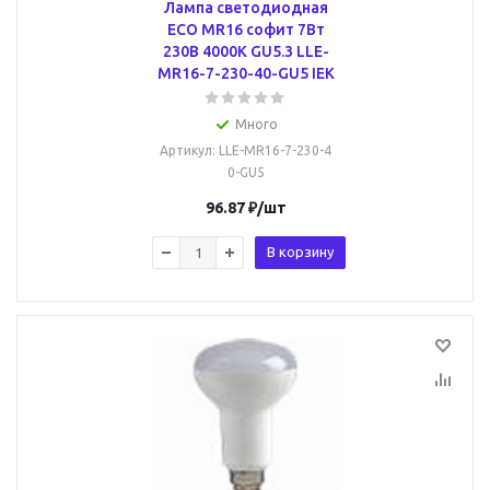
Лампа светодиодная
ECO MR16 софит 7Вт
230В 4000К GU5.3 LLE-
MR16-7-230-40-GU5 IEK
Много
Артикул
: LLE-MR16-7-230-4
0-GU5
96.87
₽
/шт
В корзину