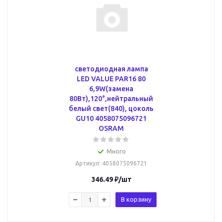
светодиодная лампа
LED VALUE PAR16 80
6,9W(замена
80Вт),120°,нейтральный
белый свет(840), цоколь
GU10 4058075096721
OSRAM
Много
Артикул
: 4058075096721
346.49
₽
/шт
В корзину