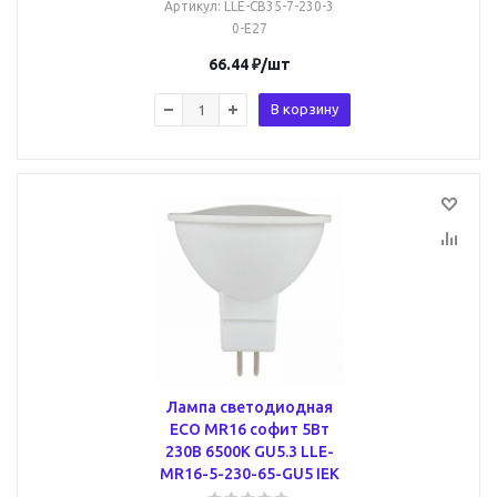
Артикул
: LLE-CB35-7-230-3
0-E27
66.44
₽
/шт
В корзину
Лампа светодиодная
ECO MR16 софит 5Вт
230В 6500К GU5.3 LLE-
MR16-5-230-65-GU5 IEK