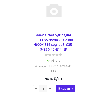
Лампа светодиодная
ECO C35 свеча 9Вт 230В
4000К E14 код. LLE-C35-
9-230-40-E14 IEK
Много
Артикул
: LLE-C35-9-230-40-
E14
94.82
₽
/шт
В корзину