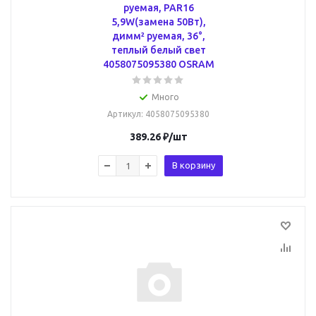
руемая, PAR16
5,9W(замена 50Вт),
димм² руемая, 36°,
теплый белый свет
4058075095380 OSRAM
Много
Артикул
: 4058075095380
389.26
₽
/шт
В корзину