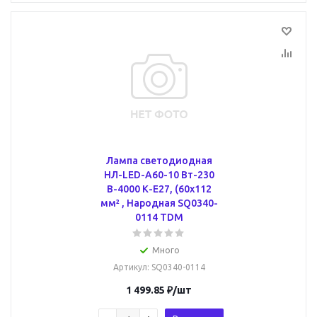
Лампа светодиодная
НЛ-LED-A60-10 Вт-230
В-4000 К-Е27, (60х112
мм² , Народная SQ0340-
0114 TDM
Много
Артикул
: SQ0340-0114
1 499.85
₽
/шт