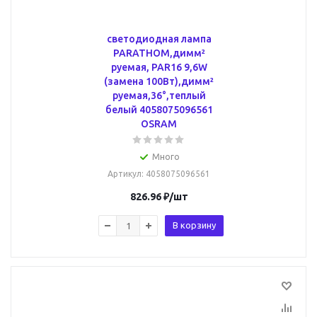
светодиодная лампа
PARATHOM,димм²
руемая, PAR16 9,6W
(замена 100Вт),димм²
руемая,36°,теплый
белый 4058075096561
OSRAM
Много
Артикул
: 4058075096561
826.96
₽
/шт
В корзину