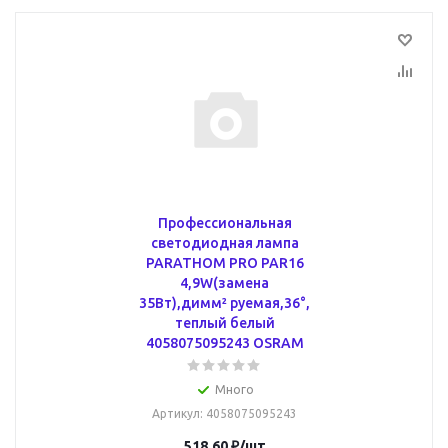
Профессиональная
светодиодная лампа
PARATHOM PRO PAR16
4,9W(замена
35Вт),димм² руемая,36°,
теплый белый
4058075095243 OSRAM
Много
Артикул
: 4058075095243
518.60
₽
/шт