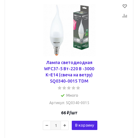
Лампа светодиодная
WFC37-5 Вт-220 В -3000
К–E14 (свеча на ветру)
SQ0340-0015 TDM
Много
Артикул
: SQ0340-0015
66
₽
/шт
В корзину