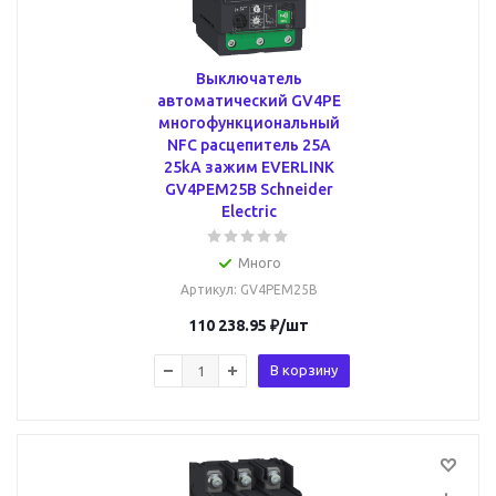
Выключатель
автоматический GV4PE
многофункциональный
NFC расцепитель 25A
25kA зажим EVERLINK
GV4PEM25B Schneider
Electric
Много
Артикул
: GV4PEM25B
110 238.95
₽
/шт
В корзину