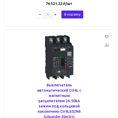
76 521.22
₽
/шт
В корзину
Выключатель
автоматический GV4L с
магнитным
расцепителем 2A 50kA
зажим под кольцевой
наконечник GV4LE02N6
Schneider Electric