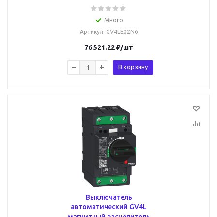
Много
Артикул
: GV4LE02N6
76 521.22
₽
/шт
В корзину
Выключатель
автоматический GV4L
магнитный расцепитель