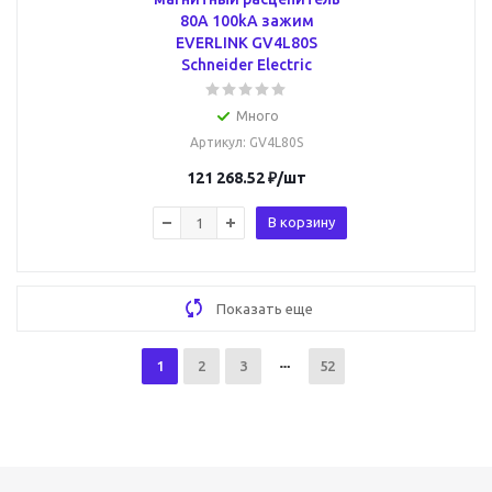
80A 100kA зажим
EVERLINK GV4L80S
Schneider Electric
Много
Артикул
: GV4L80S
121 268.52
₽
/шт
В корзину
Показать еще
1
2
3
52