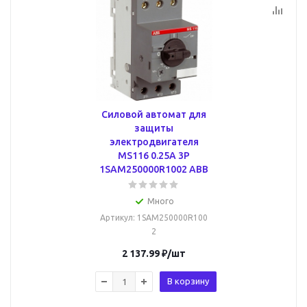
Силовой автомат для
защиты
электродвигателя
MS116 0.25А 3P
1SAM250000R1002 ABB
Много
Артикул
: 1SAM250000R100
2
2 137.99
₽
/шт
В корзину