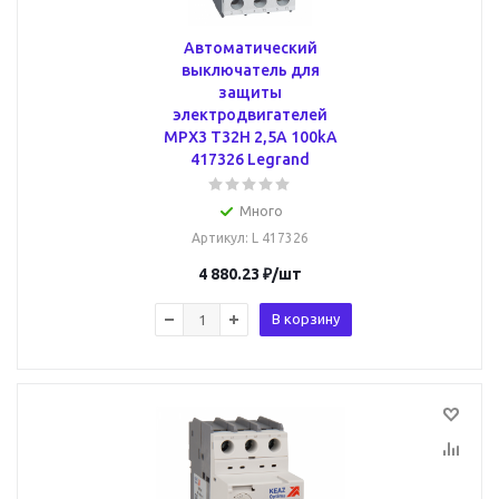
Автоматический
выключатель для
защиты
электродвигателей
MPX3 T32H 2,5A 100kA
417326 Legrand
Много
Артикул
: L 417326
4 880.23
₽
/шт
В корзину