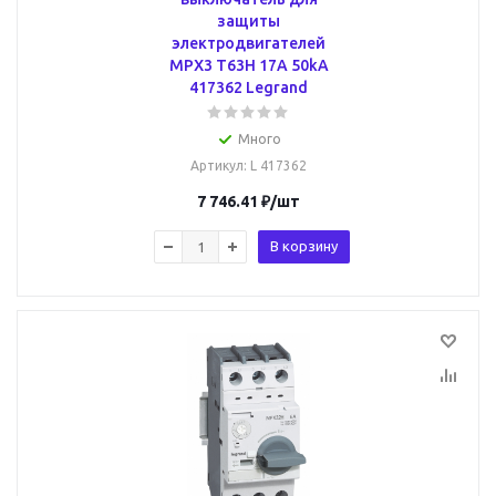
защиты
электродвигателей
MPX3 T63H 17A 50kA
417362 Legrand
Много
Артикул
: L 417362
7 746.41
₽
/шт
В корзину