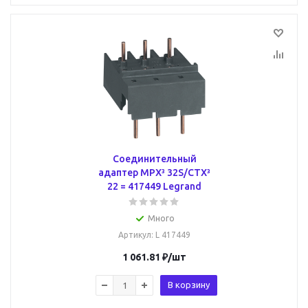
Соединительный
адаптер MPX³ 32S/CTX³
22 = 417449 Legrand
Много
Артикул
: L 417449
1 061.81
₽
/шт
В корзину