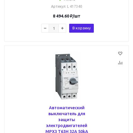
Артикул
: L 417340
8 494.60
₽
/шт
В корзину
Автоматический
выключатель для
защиты
электродвигателей
MPX3 T63H 32A 50kA