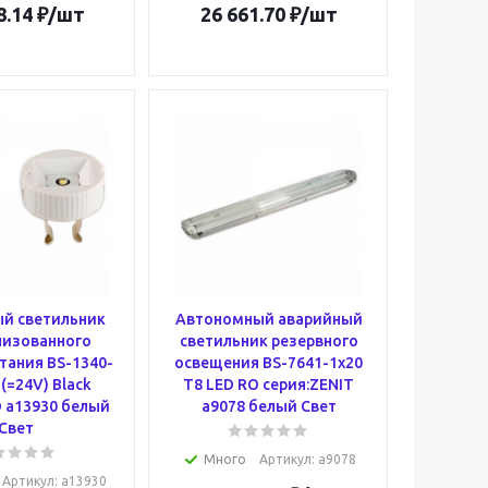
8.14
₽
/шт
26 661.70
₽
/шт
й светильник
Автономный аварийный
лизованного
светильник резервного
тания BS-1340-
освещения BS-7641-1x20
 (=24V) Black
T8 LED RO серия:ZENIT
 a13930 белый
a9078 белый Свет
Свет
Много
Артикул
: a9078
Артикул
: a13930