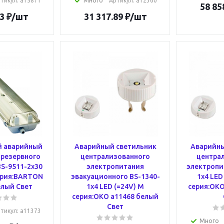
тикул
: a15871
Много
Артикул
: a12360
58 85
3
₽
/шт
31 317.89
₽
/шт
 аварийный
Аварийный светильник
Аварийны
 резервного
централизованного
центра
S-9511-2x30
электропитания
электропи
ерия:BARTON
эвакуационного BS-1340-
1x4 LED
елый Свет
1x4 LED (=24V) M
серия:OKO
серия:OKO a11468 белый
Свет
тикул
: a11373
Много