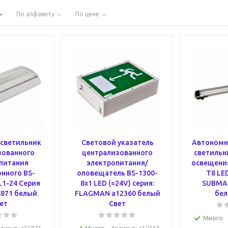
По алфавиту
По цене
светильник
Световой указатель
Автономн
зованного
централизованного
светильн
питания
электропитания/
освещения
нного BS-
оповещатель BS-1300-
T8 LED
1-24 Серия
8x1 LED (=24V) серия:
SUBMAR
871 белый
FLAGMAN a12360 белый
бел
ет
Свет
Много