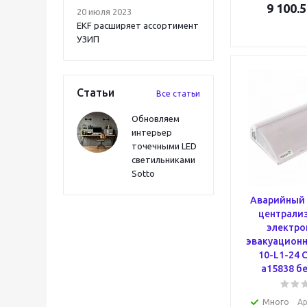
9 100.5
20 июля 2023
EKF расширяет ассортимент
УЗИП
Статьи
Все статьи
Обновляем
интерьер
точечными LED
светильниками
Sotto
Аварийный 
централи
электро
эвакуационн
10-L1-24 
a15838 б
Много
Ар