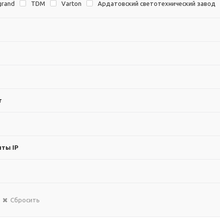
grand
TDM
Varton
Ардатовский светотехнический завод
т
ты IP
Сбросить