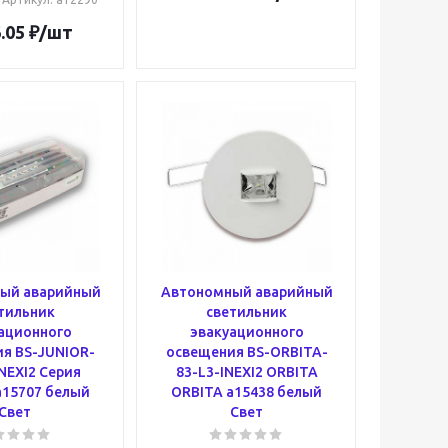
.05
₽
/шт
ый аварийный
Автономный аварийный
тильник
светильник
ационного
эвакуационного
я BS-JUNIOR-
освещения BS-ORBITA-
NEXI2 Серия
83-L3-INEXI2 ORBITA
a15707 белый
ORBITA a15438 белый
Свет
Свет