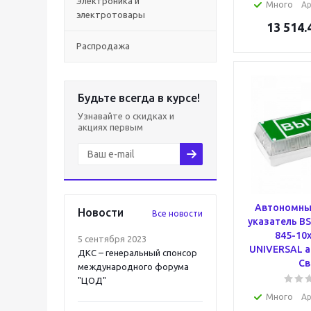
Электроника и
Много
Ар
электротовары
13 514.
Распродажа
Будьте всегда в курсе!
Узнавайте о скидках и
акциях первым
Автономны
Новости
Все новости
указатель B
845-10x
5 сентября 2023
UNIVERSAL a
ДКС – генеральный спонсор
Св
международного форума
"ЦОД"
Много
Ар