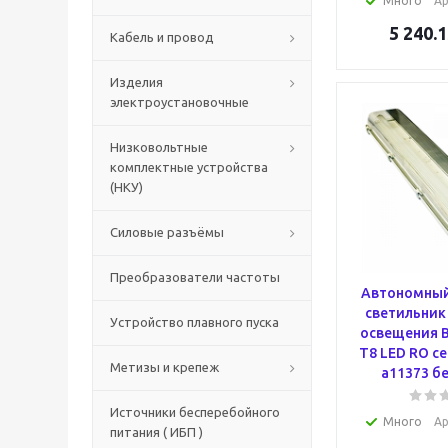
Много
Ар
5 240.1
Кабель и провод
Изделия
электроустановочные
Низковольтные
комплектные устройства
(НКУ)
Силовые разъёмы
Преобразователи частоты
Автономный
светильник
Устройство плавного пуска
освещения B
T8 LED RO с
Метизы и крепеж
a11373 б
Источники бесперебойного
Много
Ар
питания ( ИБП )