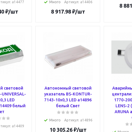
тикул
: a14477
Много
Артикул
: a14406
8 881
40
₽
/шт
8 917.98
₽
/шт
й световой
Автономный световой
Аварийны
S-UNIVERSAL-
указатель BS-KONTUR-
централи
0,3 LED
7143-10x0,3 LED a14896
1770-200
14409 белый
белый Свет
LENS-2 
ет
ARUNA a
Много
Артикул
: a14896
тикул
: a14409
10 305.26
₽
/шт
Много