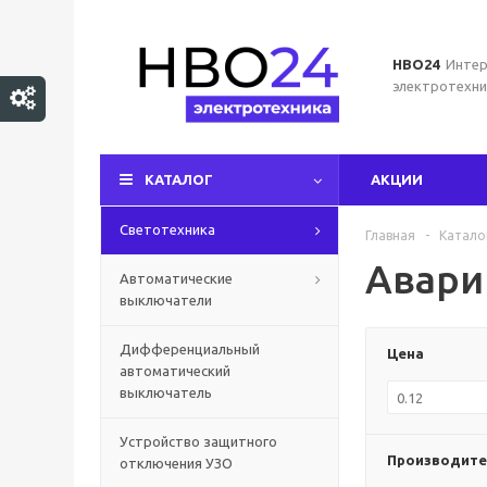
НВО24
Интер
электротехни
КАТАЛОГ
АКЦИИ
Светотехника
Главная
-
Катало
Авари
Автоматические
выключатели
Дифференциальный
Цена
автоматический
выключатель
Устройство защитного
Производите
отключения УЗО