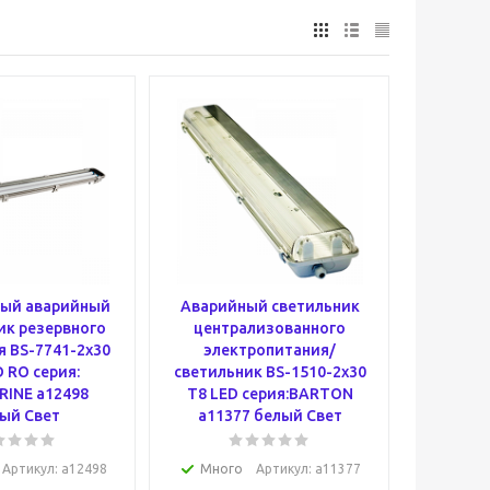
ый аварийный
Аварийный светильник
ик резервного
централизованного
 BS-7741-2x30
электропитания/
 RO серия:
светильник BS-1510-2x30
INE a12498
T8 LED серия:BARTON
ый Свет
a11377 белый Свет
Артикул
: a12498
Много
Артикул
: a11377