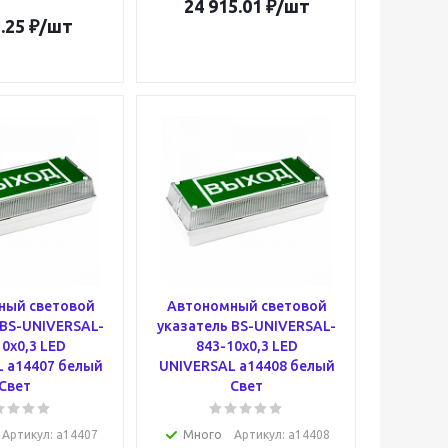
24 915.01
₽
/шт
.25
₽
/шт
ный световой
Автономный световой
 BS-UNIVERSAL-
указатель BS-UNIVERSAL-
0x0,3 LED
843-10x0,3 LED
 a14407 белый
UNIVERSAL a14408 белый
Свет
Свет
Артикул
: a14407
Много
Артикул
: a14408