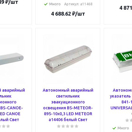
89
₽
/шт
Много
Артикул
: a11468
4 871
4 688.62
₽
/шт
 аварийный
Автономный аварийный
Автоном
льник
светильник
указатель
ионного
эвакуационного
841-1
 BS-CANOE-
освещения BS-METEOR-
UNIVERSAL
LED CANOE
895-10x0,3 LED METEOR
елый Свет
a14406 белый Свет
Много