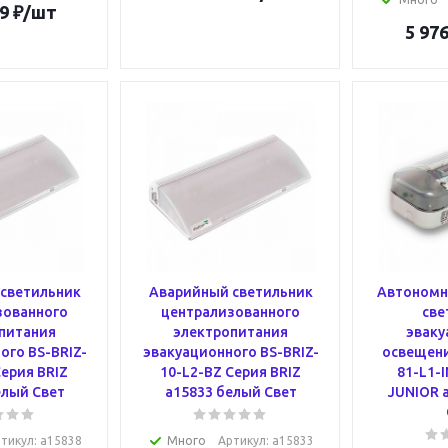
9
₽
/шт
5 976
светильник
Аварийный светильник
Автономн
зованного
централизованного
све
питания
электропитания
эваку
ого BS-BRIZ-
эвакуационного BS-BRIZ-
освещени
Серия BRIZ
10-L2-BZ Серия BRIZ
81-L1-I
елый Свет
a15833 белый Свет
JUNIOR 
тикул
: a15838
Много
Артикул
: a15833