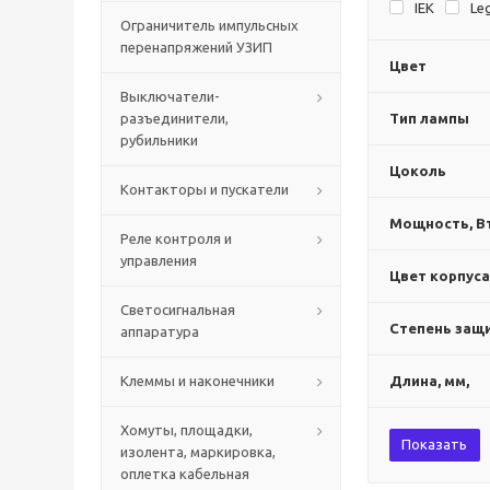
IEK
Le
Ограничитель импульсных
перенапряжений УЗИП
Цвет
Выключатели-
разъединители,
Тип лампы
рубильники
Цоколь
Контакторы и пускатели
Мощность, В
Реле контроля и
управления
Цвет корпуса
Светосигнальная
Степень защи
аппаратура
Клеммы и наконечники
Длина, мм,
Хомуты, площадки,
Показать
изолента, маркировка,
оплетка кабельная