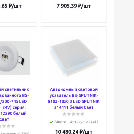
.65
₽
/шт
7 905.39
₽
/шт
й светильник
Автономный световой
зованного BS-
указатель BS-SPUTNIK-
/200-745 LED
8103-10х0,3 LED SPUTNIK
(=24V) серия:
a14411 белый Свет
12290 белый
Свет
Много
Артикул
: a14411
10 480.24
₽
/шт
Артикул
: a12290