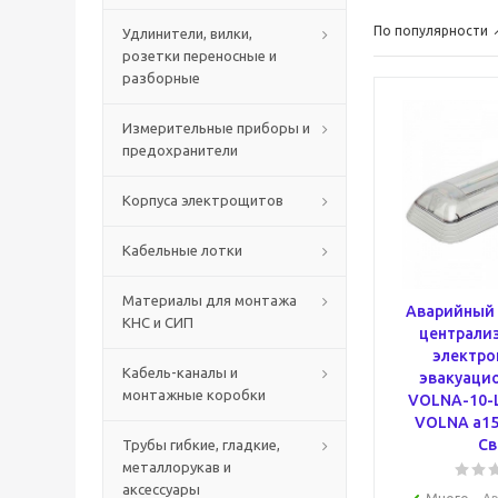
По популярности
Удлинители, вилки,
розетки переносные и
разборные
Измерительные приборы и
предохранители
Корпуса электрощитов
Кабельные лотки
Материалы для монтажа
Аварийный 
КНС и СИП
централи
электро
Кабель-каналы и
эвакуацио
монтажные коробки
VOLNA-10-L
VOLNA a15
Св
Трубы гибкие, гладкие,
металлорукав и
аксессуары