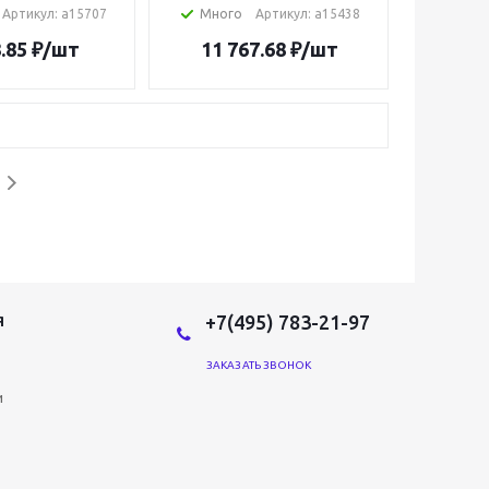
Артикул
: a15707
Много
Артикул
: a15438
.85
₽
/шт
11 767.68
₽
/шт
+7(495) 783-21-97
Я
ЗАКАЗАТЬ ЗВОНОК
и