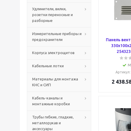
Удлинители, вилки,
розетки переносные и
разборные
Измерительные приборы и
предохранители
Панель вен
330x100x
2543235
Корпуса электрощитов
М
Кабельные лотки
Артикул
Материалы для монтажа
2 438.5
КНС и СИП
Кабель-каналы и
монтажные коробки
Трубы гибкие, гладкие,
металлорукав и
аксессуары