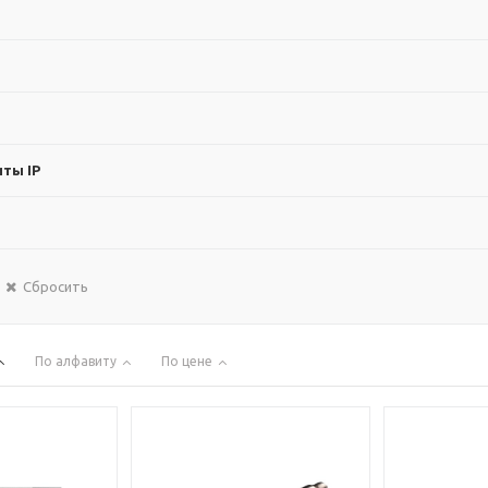
ты IP
Сбросить
По алфавиту
По цене