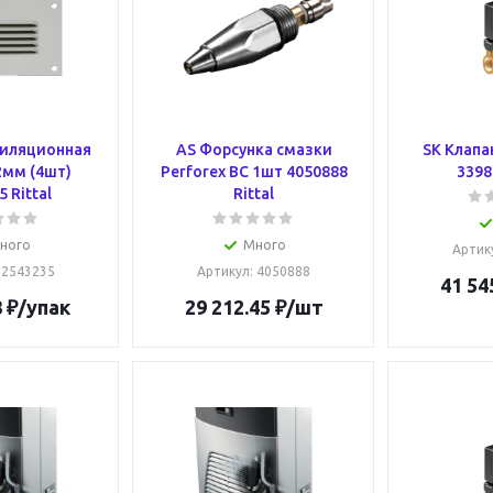
тиляционная
AS Форсунка смазки
SK Клапа
2мм (4шт)
Perforex BC 1шт 4050888
3398
 Rittal
Rittal
ного
Много
Артик
: 2543235
Артикул
: 4050888
41 54
8
₽
/упак
29 212.45
₽
/шт