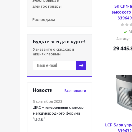
Электроника и
SK Сигн
электротовары
высокого
3396498
Распродажа
М
Артикул
Будьте всегда в курсе!
29 445.
Узнавайте о скидках и
акциях первым
Новости
Все новости
5 сентября 2023
ДКС – генеральный спонсор
международного форума
"ЦОД"
LCP Блок уп
3396329