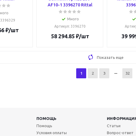
AF10-1 3396270 Rittal
3396
ного
Много
: 3396329
Артикул
: 3396270
Артик
66
₽
/шт
58 294.85
₽
/шт
39 99
Показать еще
1
2
3
32
ПОМОЩЬ
ИНФОРМАЦИ
Помощь
Статьи
Условия оплаты
Вопрос-ответ