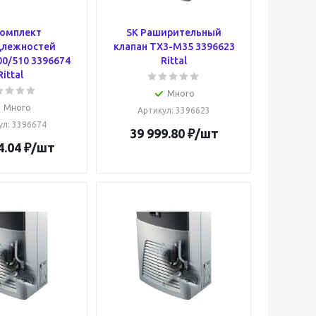
Комплект
SK Раширительный
длежностей
клапан TX3-M35 3396623
00/510 3396674
Rittal
Rittal
Много
Много
Артикул
: 3396623
ул
: 3396674
39 999.80
₽
/шт
4.04
₽
/шт