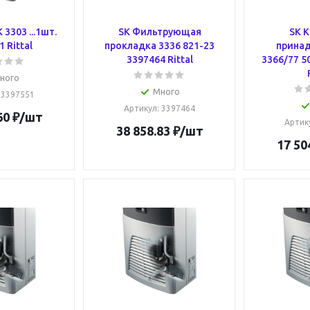
 3303 ...1шт.
SK Фильтрующая
SK 
 Rittal
прокладка 3336 821-23
прина
3397464 Rittal
3366/77 5
ного
Много
: 3397551
Артикул
: 3397464
60
₽
/шт
Артик
38 858.83
₽
/шт
17 50