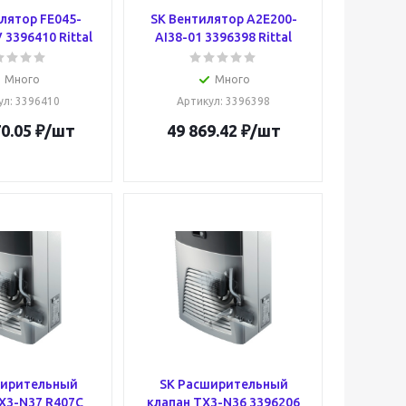
лятор FE045-
SK Вентилятор A2E200-
3396410 Rittal
AI38-01 3396398 Rittal
Много
Много
ул
: 3396410
Артикул
: 3396398
0.05
₽
/шт
49 869.42
₽
/шт
ширительный
SK Расширительный
X3-N37 R407C
клапан TX3-N36 3396206