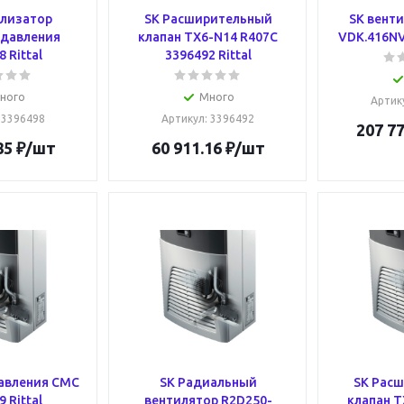
ализатор
SK Расширительный
SK венти
 давления
клапан TX6-N14 R407C
VDK.416NV 
 Rittal
3396492 Rittal
ного
Много
Артик
: 3396498
Артикул
: 3396492
207 77
85
₽
/шт
60 911.16
₽
/шт
равления CMC
SK Радиальный
SK Рас
 Rittal
вентилятор R2D250-
клапан T