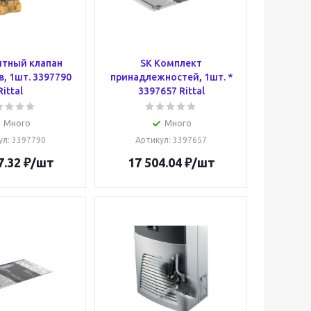
итный клапан
SK Комплект
в, 1шт. 3397790
принадлежностей, 1шт. *
Rittal
3397657 Rittal
Много
Много
ул
: 3397790
Артикул
: 3397657
7.32
₽
/шт
17 504.04
₽
/шт