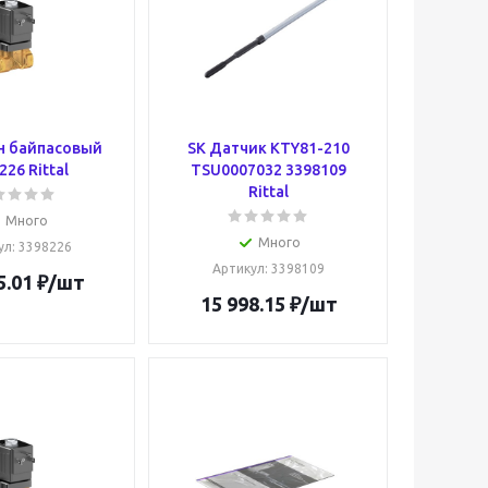
н байпасовый
SK Датчик KTY81-210
226 Rittal
TSU0007032 3398109
Rittal
Много
Много
ул
: 3398226
Артикул
: 3398109
5.01
₽
/шт
15 998.15
₽
/шт