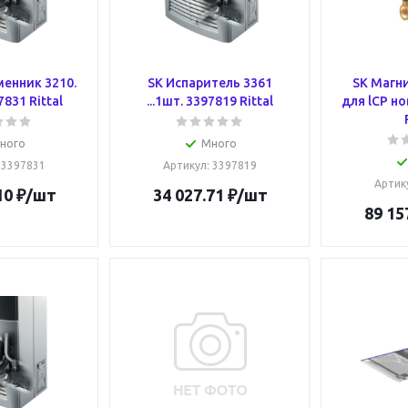
енник 3210.
SK Испаритель 3361
SK Магн
7831 Rittal
...1шт. 3397819 Rittal
для lCP но
ного
Много
: 3397831
Артикул
: 3397819
Артик
10
₽
/шт
34 027.71
₽
/шт
89 15