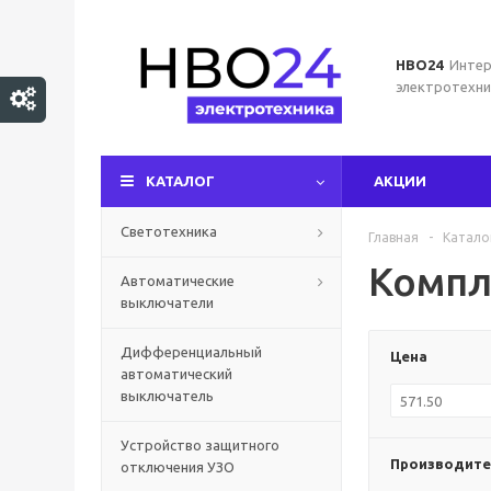
НВО24
Интер
электротехни
КАТАЛОГ
АКЦИИ
Светотехника
Главная
-
Катало
Компл
Автоматические
выключатели
Дифференциальный
Цена
автоматический
выключатель
Устройство защитного
Производите
отключения УЗО