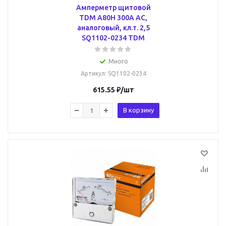
Амперметр щитовой
TDM А80Н 300А AC,
аналоговый, кл.т. 2,5
SQ1102-0234 TDM
Много
Артикул
: SQ1102-0234
615.55
₽
/шт
В корзину