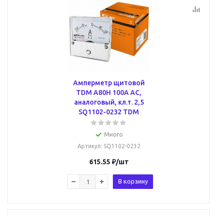
Амперметр щитовой
TDM А80Н 100А AC,
аналоговый, кл.т. 2,5
SQ1102-0232 TDM
Много
Артикул
: SQ1102-0232
615.55
₽
/шт
В корзину