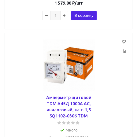
1 579.80
₽
/шт
В корзину
Амперметр щитовой
TDM А45Д 1000А AC,
аналоговый, кл.т. 1,5
SQ1102-0306 TDM
Много