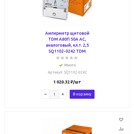
Амперметр щитовой
TDM А80П 50А AC,
аналоговый, кл.т. 2,5
SQ1102-0242 TDM
Много
Артикул
: SQ1102-0242
1 020.32
₽
/шт
В корзину