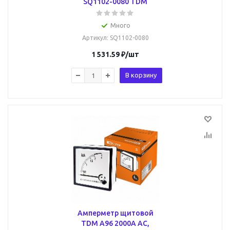
SQ1102-0080 TDM
Много
Артикул
: SQ1102-0080
1 531.59
₽
/шт
В корзину
Амперметр щитовой
TDM A96 2000А AC,