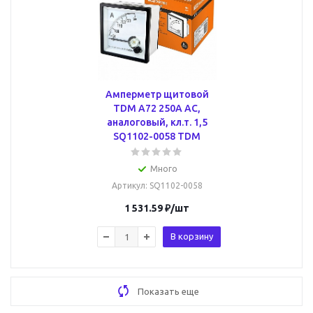
Амперметр щитовой
TDM А72 250А AC,
аналоговый, кл.т. 1,5
SQ1102-0058 TDM
Много
Артикул
: SQ1102-0058
1 531.59
₽
/шт
В корзину
Показать еще