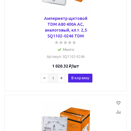
Амперметр щитовой
TDM А80 400А AC,
аналоговый, кл.т. 2,5
SQ1102-0246 TDM
Много
Артикул
: SQ1102-0246
1 020.32
₽
/шт
В корзину