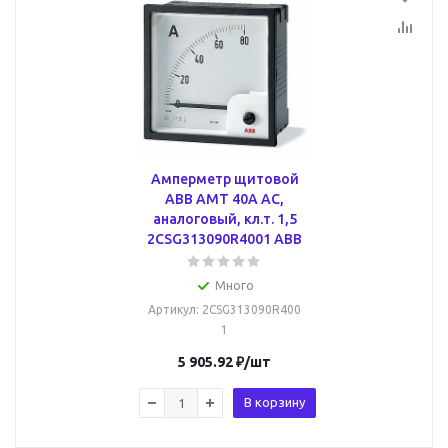
Амперметр щитовой
ABB AMT 40А AC,
аналоговый, кл.т. 1,5
2CSG313090R4001 ABB
Много
Артикул
: 2CSG313090R400
1
5 905.92
₽
/шт
В корзину