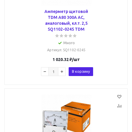
Амперметр щитовой
TDM А80 300А AC,
аналоговый, кл.т. 2,5
SQ1102-0245 TDM
Много
Артикул
: SQ1102-0245
1 020.32
₽
/шт
В корзину