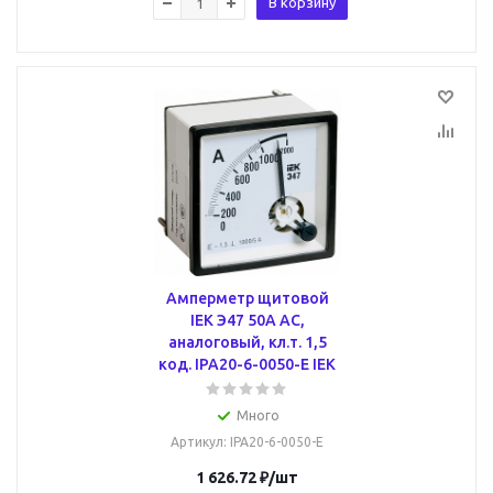
В корзину
Амперметр щитовой
IEK Э47 50А AC,
аналоговый, кл.т. 1,5
код. IPA20-6-0050-E IEK
Много
Артикул
: IPA20-6-0050-E
1 626.72
₽
/шт