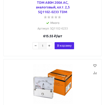
TDM А80Н 200А AC,
аналоговый, кл.т. 2,5
SQ1102-0233 TDM
Много
Артикул
: SQ1102-0233
615.55
₽
/шт
В корзину