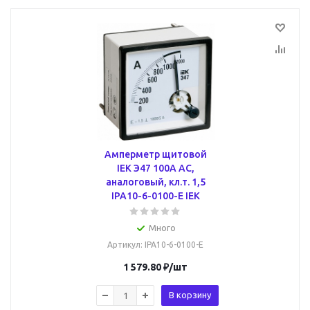
Амперметр щитовой
IEK Э47 100А AC,
аналоговый, кл.т. 1,5
IPA10-6-0100-E IEK
Много
Артикул
: IPA10-6-0100-E
1 579.80
₽
/шт
В корзину