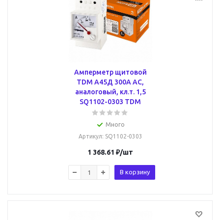
Амперметр щитовой
TDM А45Д 300А AC,
аналоговый, кл.т. 1,5
SQ1102-0303 TDM
Много
Артикул
: SQ1102-0303
1 368.61
₽
/шт
В корзину