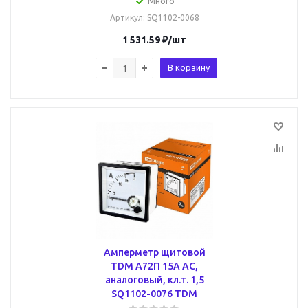
Много
Артикул
: SQ1102-0068
1 531.59
₽
/шт
В корзину
Амперметр щитовой
TDM А72П 15А AC,
аналоговый, кл.т. 1,5
SQ1102-0076 TDM