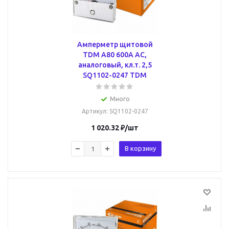
Амперметр щитовой
TDM А80 600А AC,
аналоговый, кл.т. 2,5
SQ1102-0247 TDM
Много
Артикул
: SQ1102-0247
1 020.32
₽
/шт
В корзину