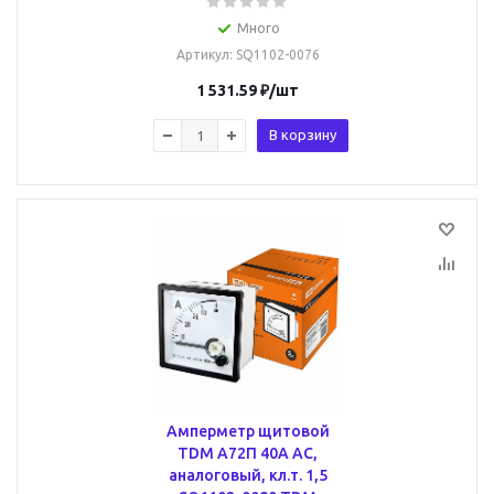
Много
Артикул
: SQ1102-0076
1 531.59
₽
/шт
В корзину
Амперметр щитовой
TDM А72П 40А AC,
аналоговый, кл.т. 1,5