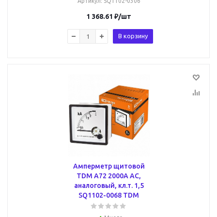
Артикул
: SQ1102-0306
1 368.61
₽
/шт
В корзину
Амперметр щитовой
TDM А72 2000А AC,
аналоговый, кл.т. 1,5
SQ1102-0068 TDM