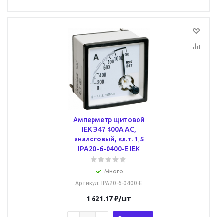
Амперметр щитовой
IEK Э47 400А AC,
аналоговый, кл.т. 1,5
IPA20-6-0400-E IEK
Много
Артикул
: IPA20-6-0400-E
1 621.17
₽
/шт