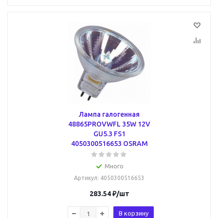
Лампа галогенная
48865PROVWFL 35W 12V
GU5.3 FS1
4050300516653 OSRAM
Много
Артикул
: 4050300516653
283.54
₽
/шт
В корзину