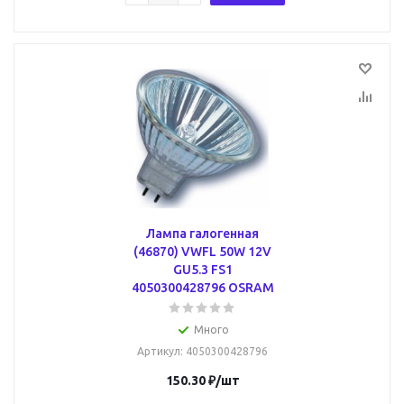
Лампа галогенная
(46870) VWFL 50W 12V
GU5.3 FS1
4050300428796 OSRAM
Много
Артикул
: 4050300428796
150.30
₽
/шт