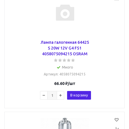
Лампа галогенная 64425
S 20W 12V G4 FS1
4058075094215 OSRAM
Много
Артикул
: 4058075094215
66.60
₽
/шт
В корзину