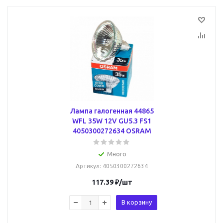
Лампа галогенная 44865
WFL 35W 12V GU5.3 FS1
4050300272634 OSRAM
Много
Артикул
: 4050300272634
117.39
₽
/шт
В корзину