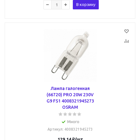
В корзину
Лампа галогенная
(66720) PRO 20W 230V
G9 FS1 4008321945273
OSRAM
Много
Артикул
: 4008321945273
129.14
₽
/шт