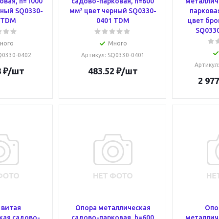
овая, h=1000
садово-парковая, h=600
металлич
рный SQ0330-
мм² цвет черный SQ0330-
парковая
 TDM
0401 TDM
цвет бро
SQ033
ного
Много
SQ0330-0402
Артикул
: SQ0330-0401
Артикул
8
₽
/шт
483.52
₽
/шт
2 977
 витая
Опора металлическая
Опо
кая садово-
садово-парковая, h=600
металлич