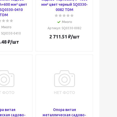
h=600 мм² цвет
мм² цвет черный SQ0330-
SQ0330-0410
0082 TDM
TDM
Много
Много
Артикул
: SQ0330-0082
: SQ0330-0410
2 711.51
₽
/шт
.48
₽
/шт
ра витая
Опора витая
еская садово-
металлическая садово-