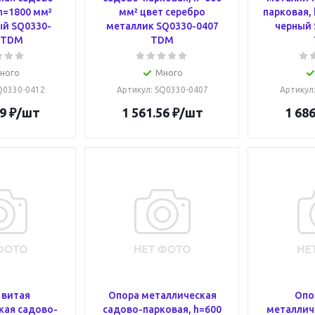
h=1800 мм²
мм² цвет серебро
парковая, 
ый SQ0330-
металлик SQ0330-0407
черный 
 TDM
TDM
ного
Много
SQ0330-0412
Артикул
: SQ0330-0407
Артикул
9
₽
/шт
1 561.56
₽
/шт
1 686
 витая
Опора металлическая
Опо
кая садово-
садово-парковая, h=600
металлич