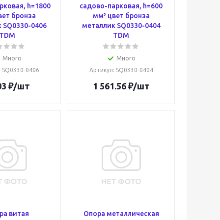
рковая, h=1800
садово-парковая, h=600
вет бронза
мм² цвет бронза
 SQ0330-0406
металлик SQ0330-0404
TDM
TDM
Много
Много
: SQ0330-0406
Артикул
: SQ0330-0404
03
₽
/шт
1 561.56
₽
/шт
ра витая
Опора металлическая