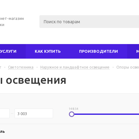
нет-магазин
ки
УСЛУГИ
КАК КУПИТЬ
ПРОИЗВОДИТЕЛИ
г
-
Светотехника
-
Наружное и ландшафтное освещение
-
Опоры осве
 освещения
148.54
ль