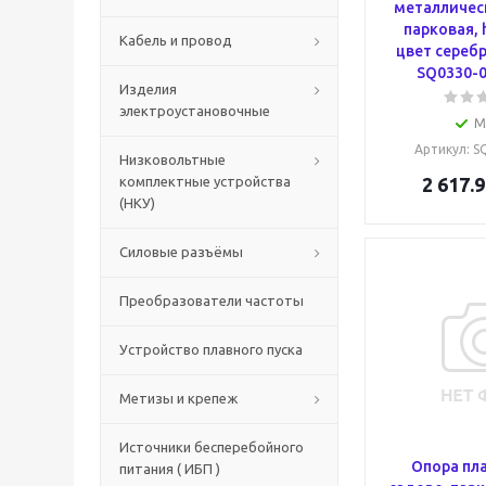
металличес
парковая, 
Кабель и провод
цвет сереб
SQ0330-
Изделия
электроустановочные
М
Артикул
: 
Низковольтные
комплектные устройства
2 617.9
(НКУ)
Силовые разъёмы
Преобразователи частоты
Устройство плавного пуска
Метизы и крепеж
Источники бесперебойного
Опора пл
питания ( ИБП )