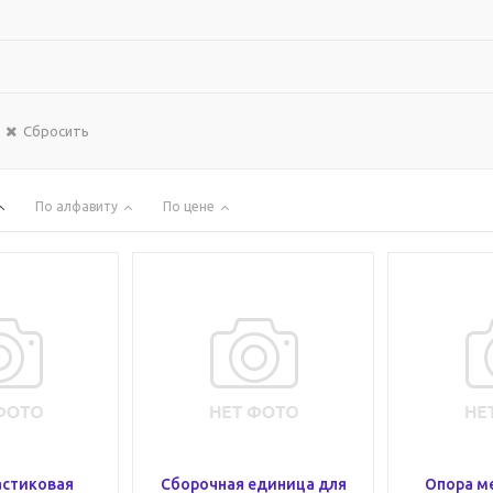
Сбросить
По алфавиту
По цене
астиковая
Сборочная единица для
Опора м