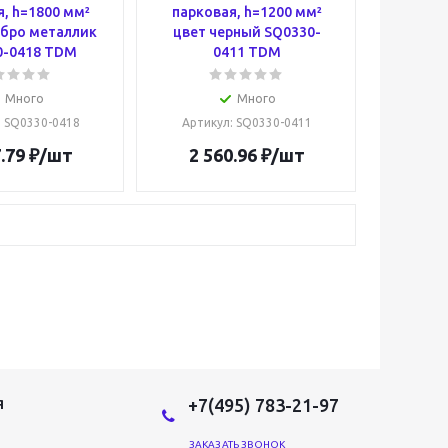
, h=1800 мм²
парковая, h=1200 мм²
ебро металлик
цвет черный SQ0330-
0-0418 TDM
0411 TDM
Много
Много
: SQ0330-0418
Артикул
: SQ0330-0411
.79
₽
/шт
2 560.96
₽
/шт
+7(495) 783-21-97
Я
ЗАКАЗАТЬ ЗВОНОК