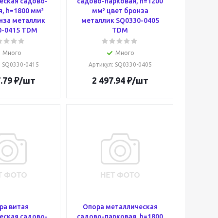
еская садово-
садово-парковая, h=1200
, h=1800 мм²
мм² цвет бронза
нза металлик
металлик SQ0330-0405
0-0415 TDM
TDM
Много
Много
: SQ0330-0415
Артикул
: SQ0330-0405
.79
₽
/шт
2 497.94
₽
/шт
ра витая
Опора металлическая
еская садово-
садово-парковая, h=1800