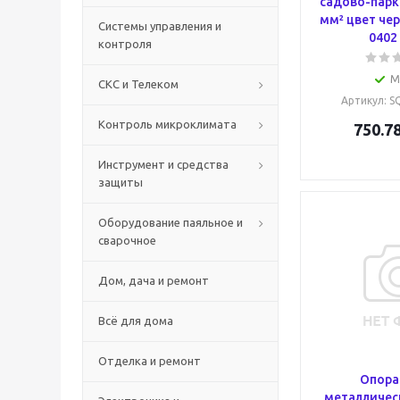
садово-парк
мм² цвет че
Системы управления и
0402
контроля
М
СКС и Телеком
Артикул
: 
Контроль микроклимата
750.7
Инструмент и средства
защиты
Оборудование паяльное и
сварочное
Дом, дача и ремонт
Всё для дома
Отделка и ремонт
Опора
металличес