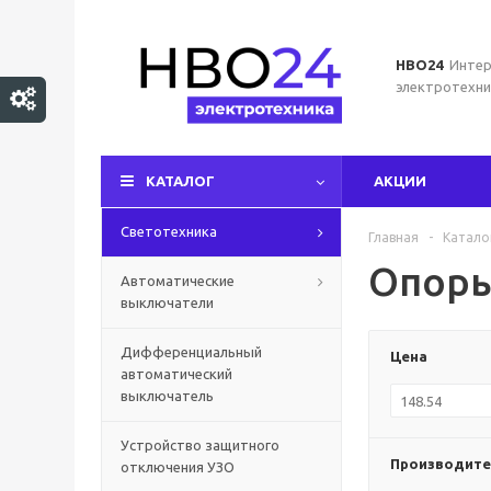
НВО24
Интер
электротехни
КАТАЛОГ
АКЦИИ
Светотехника
Главная
-
Катало
Опоры
Автоматические
выключатели
Дифференциальный
Цена
автоматический
выключатель
Устройство защитного
Производите
отключения УЗО