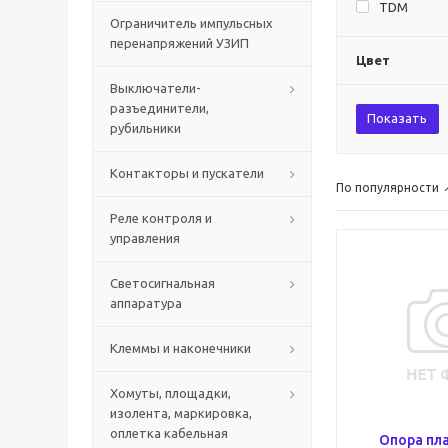
TDM
Ограничитель импульсных
перенапряжений УЗИП
Цвет
Выключатели-
разъединители,
Показать
рубильники
Контакторы и пускатели
По популярности
Реле контроля и
управления
Светосигнальная
аппаратура
Клеммы и наконечники
Хомуты, площадки,
изолента, маркировка,
оплетка кабельная
Опора пл