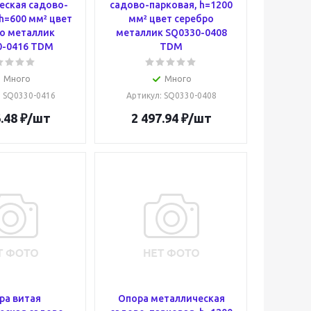
еская садово-
садово-парковая, h=1200
h=600 мм² цвет
мм² цвет серебро
о металлик
металлик SQ0330-0408
0-0416 TDM
TDM
Много
Много
: SQ0330-0416
Артикул
: SQ0330-0408
.48
₽
/шт
2 497.94
₽
/шт
ра витая
Опора металлическая