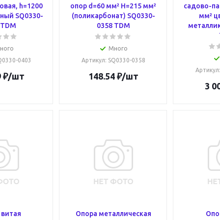
овая, h=1200
опор d=60 мм² H=215 мм²
садово-па
рный SQ0330-
(поликарбонат) SQ0330-
мм² ц
 TDM
0358 TDM
металлик
ного
Много
SQ0330-0403
Артикул
: SQ0330-0358
Артикул
9
₽
/шт
148.54
₽
/шт
3 0
 витая
Опора металлическая
Опо