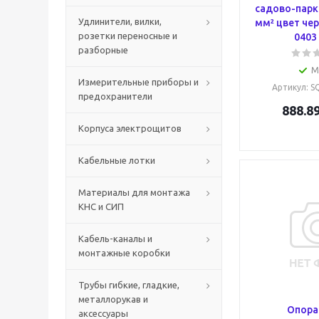
садово-парк
Удлинители, вилки,
мм² цвет че
розетки переносные и
0403
разборные
М
Измерительные приборы и
Артикул
: 
предохранители
888.8
Корпуса электрощитов
Кабельные лотки
Материалы для монтажа
КНС и СИП
Кабель-каналы и
монтажные коробки
Трубы гибкие, гладкие,
металлорукав и
Опора
аксессуары