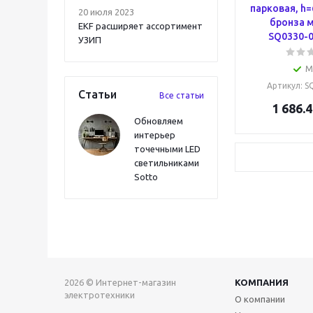
парковая, h=
20 июля 2023
бронза 
EKF расширяет ассортимент
SQ0330-
УЗИП
М
Артикул
: 
Статьи
Все статьи
1 686.4
Обновляем
интерьер
точечными LED
светильниками
Sotto
2026 © Интернет-магазин
КОМПАНИЯ
электротехники
О компании