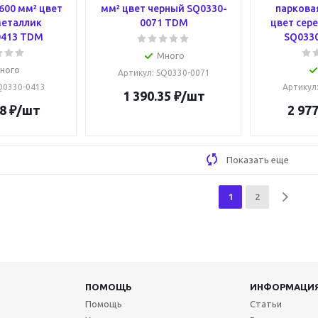
600 мм² цвет
мм² цвет черный SQ0330-
парковая
металлик
0071 TDM
цвет сер
0413 TDM
SQ033
Много
ного
Артикул
: SQ0330-0071
SQ0330-0413
Артикул
1 390.35
₽
/шт
8
₽
/шт
2 977
Показать еще
1
2
ПОМОЩЬ
ИНФОРМАЦИ
Помощь
Статьи