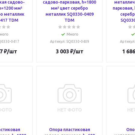
кая садово-
садово-парковая, h=1800
металлич
h=1200 мм²
мм² цвет серебро
парковая, 
ро металлик
металлик SQ0330-0409
серебр
0417 TDM
TDM
SQ033
ного
Много
SQ0330-0417
Артикул
: SQ0330-0409
Артикул
7
₽
/шт
3 003
₽
/шт
1 686
астиковая
Опора пластиковая
Опо