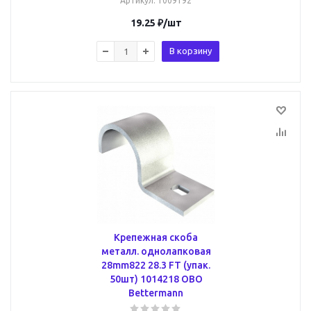
Артикул
: 1009192
19.25
₽
/шт
В корзину
Крепежная скоба
металл. однолапковая
28mm822 28.3 FT (упак.
50шт) 1014218 OBO
Bettermann