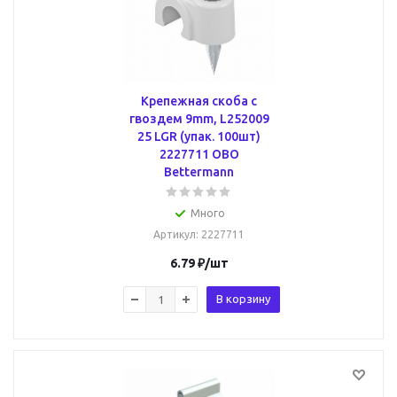
Крепежная скоба с
гвоздем 9mm, L252009
25 LGR (упак. 100шт)
2227711 OBO
Bettermann
Много
Артикул
: 2227711
6.79
₽
/шт
В корзину