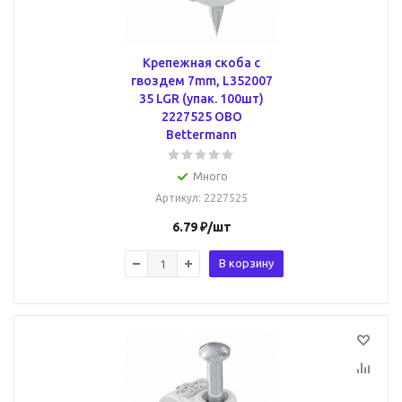
Крепежная скоба с
гвоздем 7mm, L352007
35 LGR (упак. 100шт)
2227525 OBO
Bettermann
Много
Артикул
: 2227525
6.79
₽
/шт
В корзину