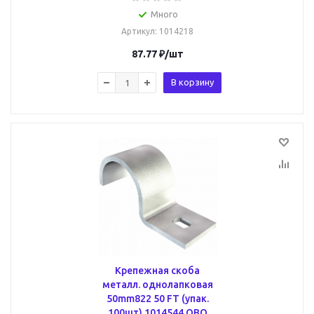
Много
Артикул
: 1014218
87.77
₽
/шт
В корзину
Крепежная скоба
металл. однолапковая
50mm822 50 FT (упак.
100шт) 1014544 OBO