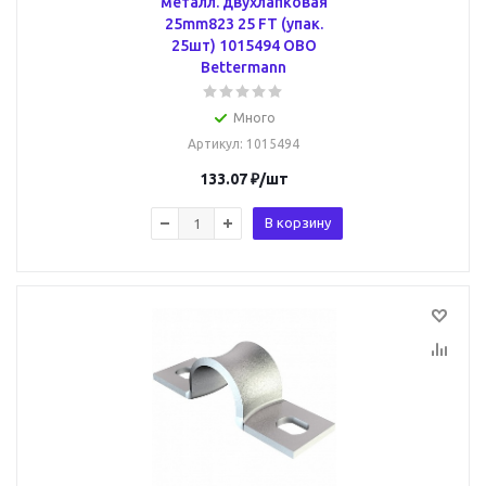
металл. двухлапковая
25mm823 25 FT (упак.
25шт) 1015494 OBO
Bettermann
Много
Артикул
: 1015494
133.07
₽
/шт
В корзину