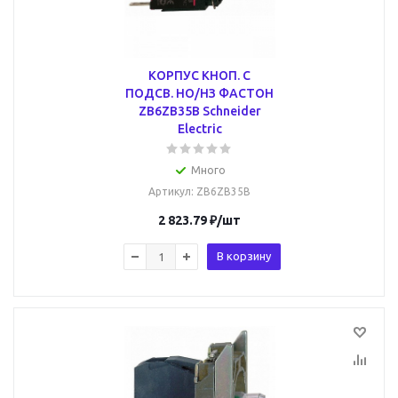
КОРПУС КНОП. С
ПОДСВ. НО/НЗ ФАСТОН
ZB6ZB35B Schneider
Electric
Много
Артикул
: ZB6ZB35B
2 823.79
₽
/шт
В корзину