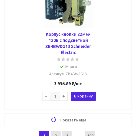
Корпус кнопки 22мм²
120В с подсветкой
ZB4BW0G13 Schneider
Electric
Много
Артикул
: ZB4BW0G13
3 936.89
₽
/шт
В корзину
Показать еще
1
2
3
102