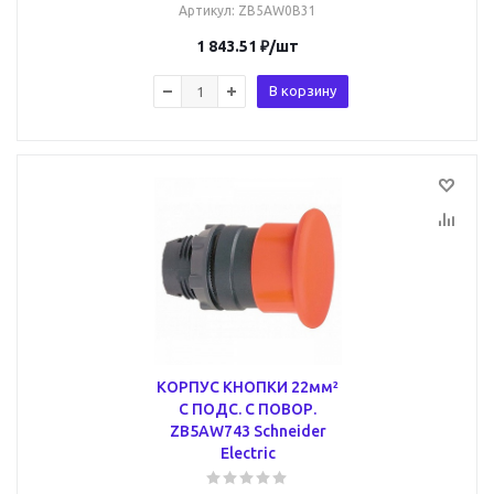
Артикул
: ZB5AW0B31
1 843.51
₽
/шт
В корзину
КОРПУС КНОПКИ 22мм²
С ПОДС. С ПОВОР.
ZB5AW743 Schneider
Electric