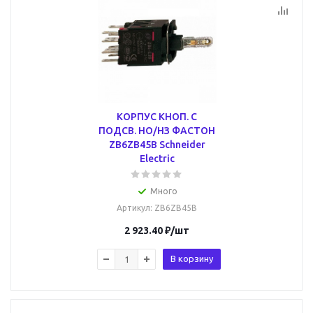
КОРПУС КНОП. С
ПОДСВ. НО/НЗ ФАСТОН
ZB6ZB45B Schneider
Electric
Много
Артикул
: ZB6ZB45B
2 923.40
₽
/шт
В корзину