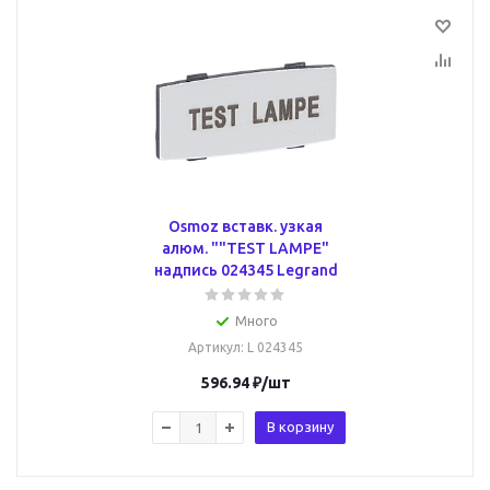
Osmoz вставк. узкая
алюм. ""TEST LAMPE"
надпись 024345 Legrand
Много
Артикул
: L 024345
596.94
₽
/шт
В корзину