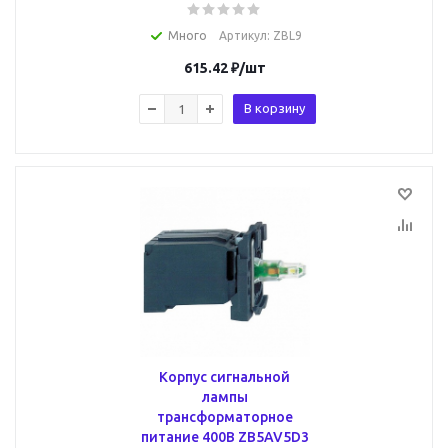
Много
Артикул
: ZBL9
615.42
₽
/шт
В корзину
Корпус сигнальной
лампы
трансформаторное
питание 400В ZB5AV5D3