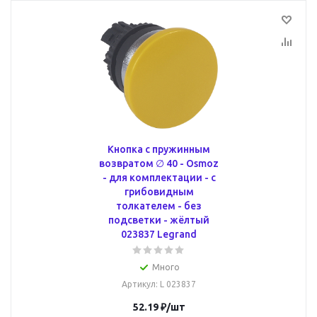
Кнопка с пружинным
возвратом ∅ 40 - Osmoz
- для комплектации - с
грибовидным
толкателем - без
подсветки - жёлтый
023837 Legrand
Много
Артикул
: L 023837
52.19
₽
/шт