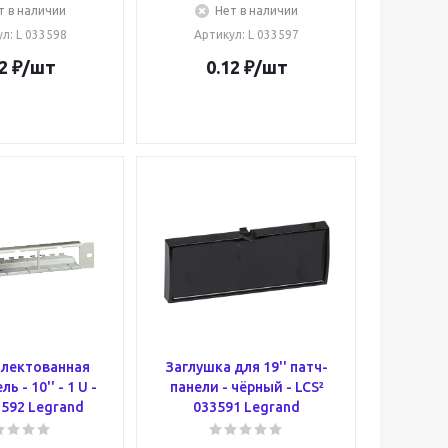
т в наличии
Нет в наличии
ул
: L 033598
Артикул
: L 033597
2
₽
/шт
0.12
₽
/шт
лектованная
Заглушка для 19'' патч-
ь - 10'' - 1 U -
панели - чёрный - LCS²
3592 Legrand
033591 Legrand