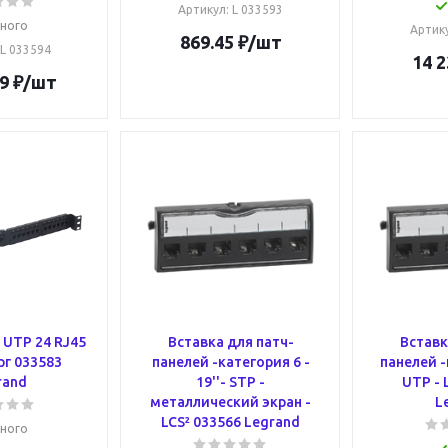
Артикул
: L 033593
ного
Артик
869.45
₽
/шт
 L 033594
14 2
9
₽
/шт
 UTP 24 RJ45
Вставка для патч-
Вставк
рг 033583
панелей -категория 6 -
панелей -
rand
19''- STP -
UTP - 
металлический экран -
L
LCS² 033566 Legrand
ного