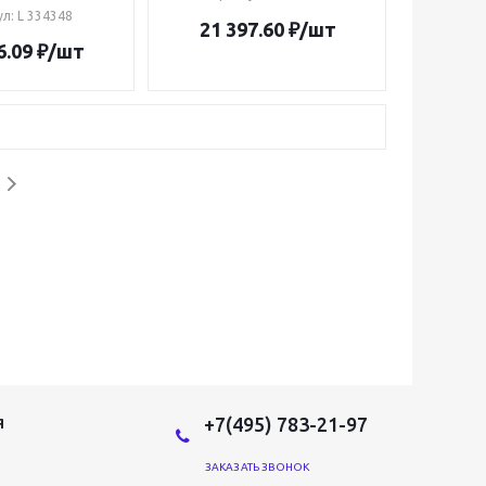
ул
: L 334348
21 397.60
₽
/шт
6.09
₽
/шт
+7(495) 783-21-97
Я
ЗАКАЗАТЬ ЗВОНОК