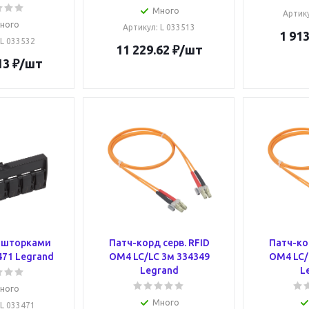
Много
Артик
ного
Артикул
: L 033513
1 913
 L 033532
11 229.62
₽
/шт
13
₽
/шт
о шторками
Патч-корд серв. RFID
Патч-кор
471 Legrand
ОМ4 LC/LC 3м 334349
ОМ4 LC/
Legrand
L
ного
Много
 L 033471