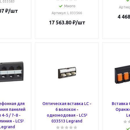
 L 033583
Много
Артик
07
₽
/шт
Артикул
: L 033566
4 468
17 563.80
₽
/шт
ефонная для
Оптическая вставка LC -
Вставка
ния панелей
6 волокон -
Оранже
4-5 / 7-8 -
одномодовая - LCS²
L
линия - LCS²
033513 Legrand
Legrand