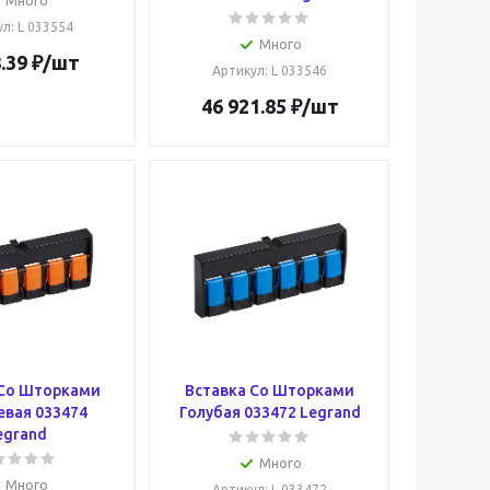
Много
ул
: L 033554
Много
.39
₽
/шт
Артикул
: L 033546
46 921.85
₽
/шт
 Со Шторками
Вставка Со Шторками
вая 033474
Голубая 033472 Legrand
egrand
Много
Много
Артикул
: L 033472