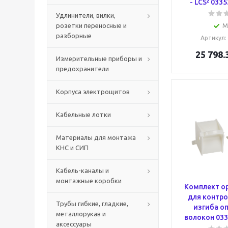
- LCS² 033
Удлинители, вилки,
розетки переносные и
М
разборные
Артикул
:
25 798.
Измерительные приборы и
предохранители
Корпуса электрощитов
Кабельные лотки
Материалы для монтажа
КНС и СИП
Кабель-каналы и
монтажные коробки
Комплект о
для контро
Трубы гибкие, гладкие,
изгиба о
металлорукав и
волокон 033
аксессуары