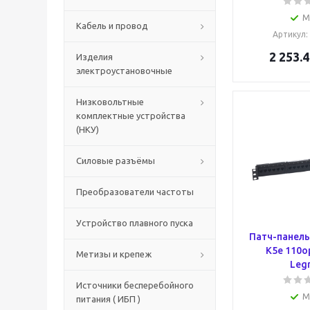
М
Кабель и провод
Артикул
:
2 253.4
Изделия
электроустановочные
Низковольтные
комплектные устройства
(НКУ)
Силовые разъёмы
Преобразователи частоты
Устройство плавного пуска
Патч-панель
К5е 110о
Метизы и крепеж
Leg
Источники бесперебойного
М
питания ( ИБП )