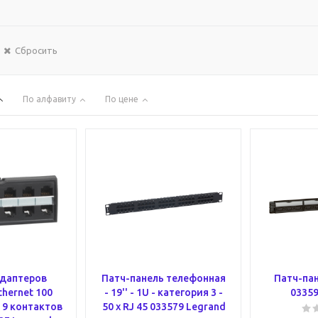
Сбросить
По алфавиту
По цене
адаптеров
Патч-панель телефонная
Патч-пан
hernet 100
- 19'' - 1U - категория 3 -
03359
- 9 контактов
50 x RJ 45 033579 Legrand