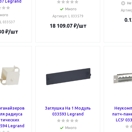
537 Legrand
Не
Много
Артик
ного
Артикул
: L 033579
0.1
 L 033537
18 109.07
₽
/шт
30
₽
/шт
рганайзеров
Заглушка На 1 Модуль
Неукомп
ля радиуса
033593 Legrand
патч-панел
птических
LCS² 03
594 Legrand
Много