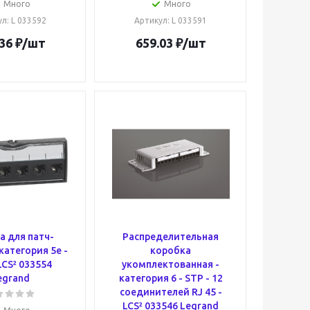
Много
Много
ул
: L 033592
Артикул
: L 033591
36
₽
/шт
659.03
₽
/шт
а для патч-
Распределительная
категория 5е -
коробка
LCS² 033554
укомплектованная -
egrand
категория 6 - STP - 12
соединителей RJ 45 -
LCS² 033546 Legrand