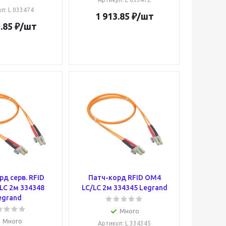
ул
: L 033474
1 913.85
₽
/шт
.85
₽
/шт
д серв. RFID
Патч-корд RFID ОМ4
LC 2м 334348
LC/LC 2м 334345 Legrand
egrand
Много
Много
Артикул
: L 334345