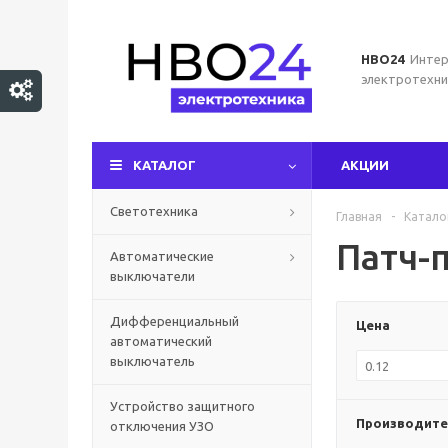
НВО24
Интер
электротехни
КАТАЛОГ
АКЦИИ
Светотехника
Главная
-
Катало
Патч-
Автоматические
выключатели
Дифференциальный
Цена
автоматический
выключатель
Устройство защитного
Производите
отключения УЗО