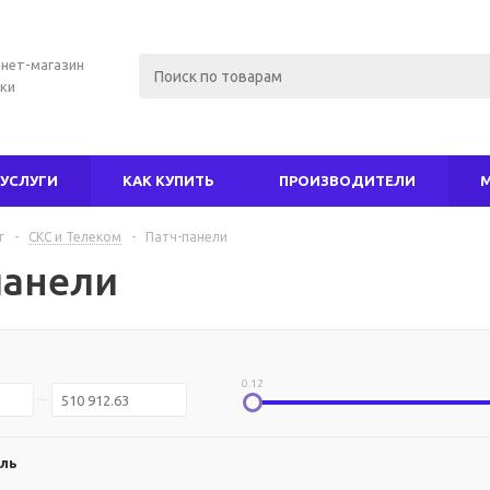
нет-магазин
ки
УСЛУГИ
КАК КУПИТЬ
ПРОИЗВОДИТЕЛИ
г
-
СКС и Телеком
-
Патч-панели
панели
0.12
ль