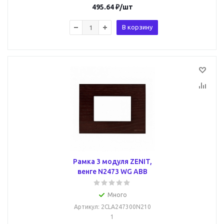
495.64
₽
/шт
В корзину
Рамка 3 модуля ZENIT,
венге N2473 WG ABB
Много
Артикул
: 2CLA247300N210
1