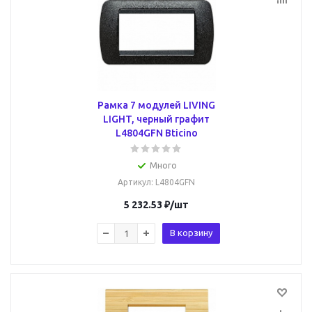
Рамка 7 модулей LIVING
LIGHT, черный графит
L4804GFN Bticino
Много
Артикул
: L4804GFN
5 232.53
₽
/шт
В корзину