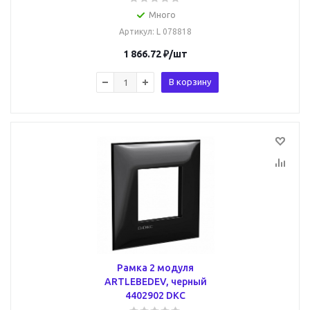
Много
Артикул
: L 078818
1 866.72
₽
/шт
В корзину
Рамка 2 модуля
ARTLEBEDEV, черный
4402902 DKC