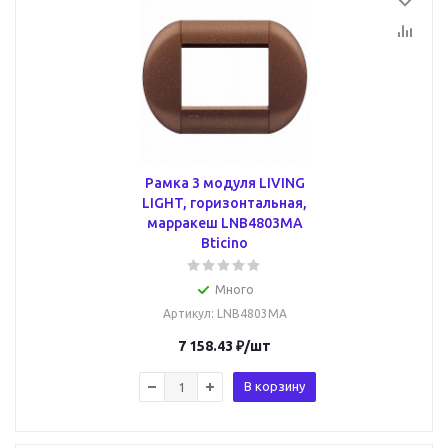
Рамка 3 модуля LIVING
LIGHT, горизонтальная,
марракеш LNB4803MA
Bticino
Много
Артикул
: LNB4803MA
7 158.43
₽
/шт
В корзину