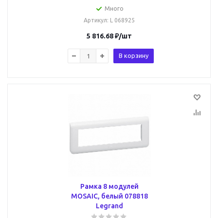
Много
Артикул
: L 068925
5 816.68
₽
/шт
В корзину
Рамка 8 модулей
MOSAIC, белый 078818
Legrand