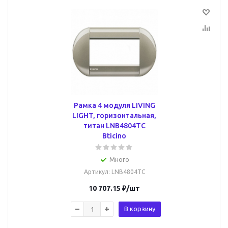
Рамка 4 модуля LIVING
LIGHT, горизонтальная,
титан LNB4804TC
Bticino
Много
Артикул
: LNB4804TC
10 707.15
₽
/шт
В корзину