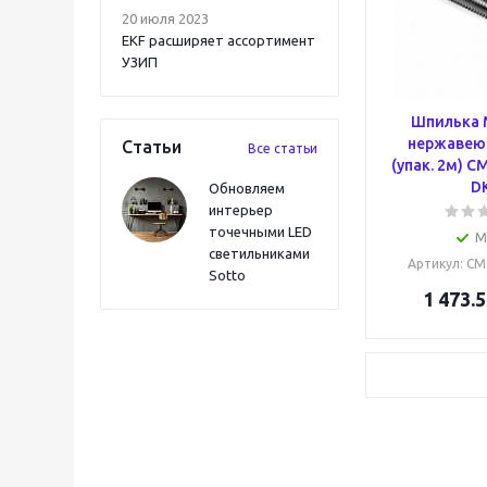
20 июля 2023
EKF расширяет ассортимент
УЗИП
Шпилька 
нержавею
Статьи
Все статьи
(упак. 2м) 
D
Обновляем
интерьер
точечными LED
М
светильниками
Артикул
: C
Sotto
1 473.5