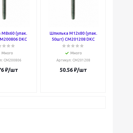
М8х60 (упак.
Шпилька М12х80 (упак.
CM200806 DKC
50шт) CM201208 DKC
Много
Много
л
: CM200806
Артикул
: CM201208
76
₽
/шт
50.56
₽
/шт