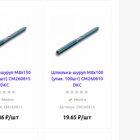
шуруп M8х150
Шпилька-шуруп M8х100
0шт) CM260815
(упак. 100шт) CM260810
DKC
DKC
Много
Много
л
: CM260815
Артикул
: CM260810
46
₽
/шт
19.65
₽
/шт