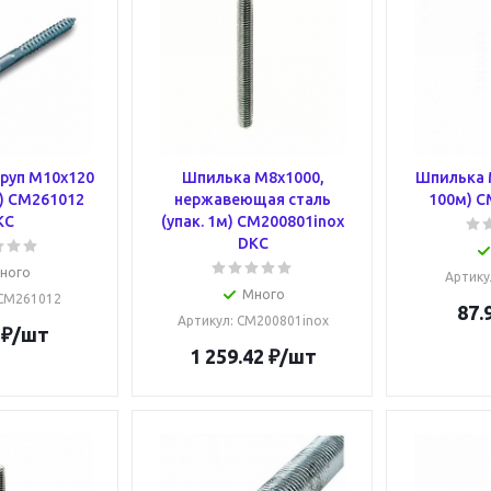
руп M10х120
Шпилька М8х1000,
Шпилька М
т) CM261012
нержавеющая сталь
100м) C
KC
(упак. 1м) CM200801inox
DKC
ного
Артику
Много
 CM261012
87.
Артикул
: CM200801inox
₽
/шт
1 259.42
₽
/шт