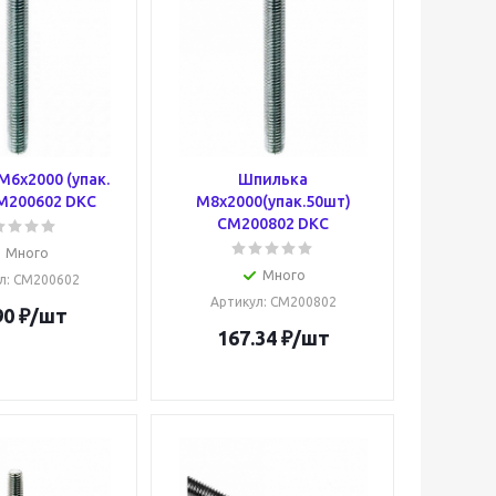
6х2000 (упак.
Шпилька
M200602 DKC
М8х2000(упак.50шт)
CM200802 DKC
Много
Много
л
: CM200602
Артикул
: CM200802
90
₽
/шт
167.34
₽
/шт