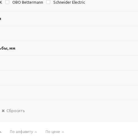
EK
OBO Bettermann
Schneider Electric
я
ьбы, мм
Сбросить
По алфавиту
По цене