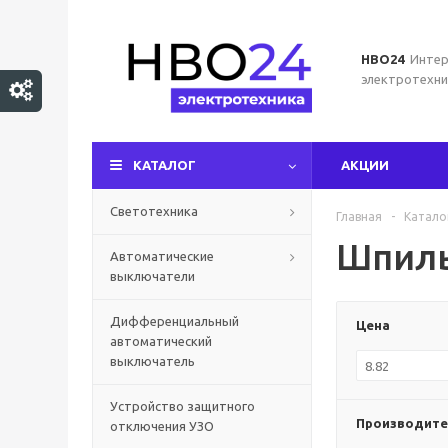
НВО24
Интер
электротехни
КАТАЛОГ
АКЦИИ
Светотехника
Главная
-
Катало
Шпил
Автоматические
выключатели
Дифференциальный
Цена
автоматический
выключатель
Устройство защитного
Производите
отключения УЗО