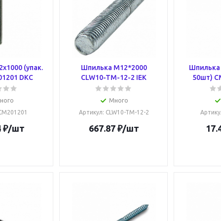
х1000 (упак.
Шпилька М12*2000
Шпилька 
01201 DKC
CLW10-TM-12-2 IEK
50шт) C
ного
Много
 CM201201
Артикул
: CLW10-TM-12-2
Артику
4
₽
/шт
667.87
₽
/шт
17.