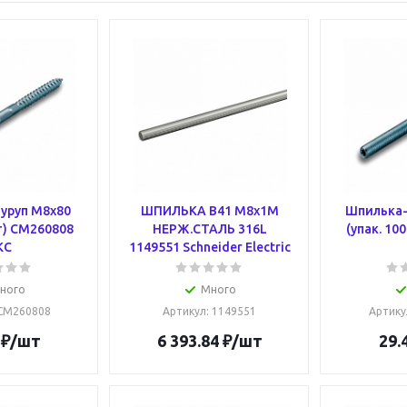
уруп M8х80
ШПИЛЬКА В41 М8х1М
Шпилька-
т) CM260808
НЕРЖ.СТАЛЬ 316L
(упак. 10
KC
1149551 Schneider Electric
ного
Много
 CM260808
Артикул
: 1149551
Артику
₽
/шт
6 393.84
₽
/шт
29.