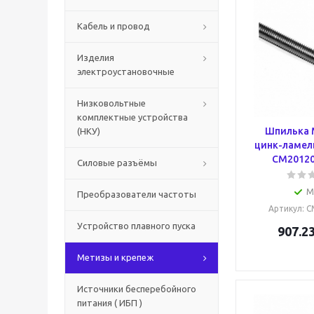
Кабель и провод
Изделия
электроустановочные
Низковольтные
комплектные устройства
Шпилька 
(НКУ)
цинк-ламель
CM20120
Силовые разъёмы
М
Преобразователи частоты
Артикул
: 
Устройство плавного пуска
907.2
Метизы и крепеж
Источники бесперебойного
питания ( ИБП )