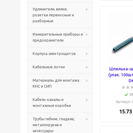
Удлинители, вилки,
розетки переносные и
разборные
Измерительные приборы и
предохранители
Корпуса электрощитов
Кабельные лотки
Шпилька-ш
(упак. 100ш
Материалы для монтажа
D
КНС и СИП
М
Кабель-каналы и
Артикул
:
монтажные коробки
15.73
Трубы гибкие, гладкие,
металлорукав и
аксессуары