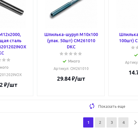
М12х2000,
Шпилька-шуруп M10х100
Шпилька 
щая сталь
(упак. 50шт) CM261010
100шт) 
CM201202INOX
DKC
KC
Много
Артику
ного
Артикул
: CM261010
14.
M201202INOX
29.84
₽
/шт
2
₽
/шт
Показать еще
1
2
3
4