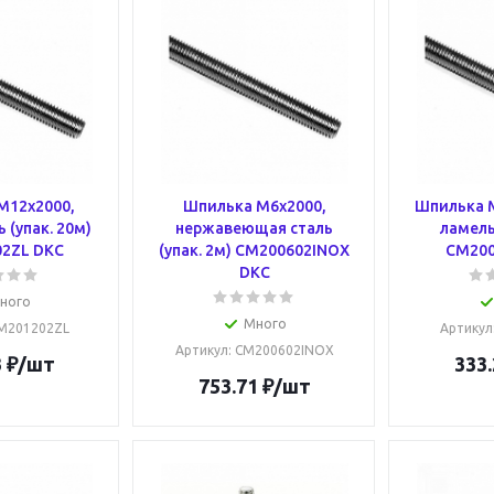
М12х2000,
Шпилька М6х2000,
Шпилька М
 (упак. 20м)
нержавеющая сталь
ламель
2ZL DKC
(упак. 2м) CM200602INOX
CM200
DKC
ного
Много
CM201202ZL
Артикул
Артикул
: CM200602INOX
3
₽
/шт
333.
753.71
₽
/шт