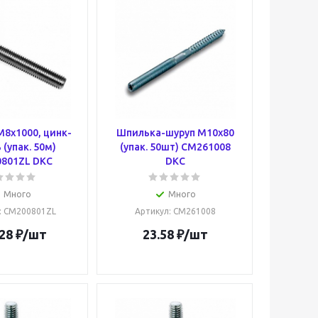
8х1000, цинк-
Шпилька-шуруп M10х80
 (упак. 50м)
(упак. 50шт) CM261008
801ZL DKC
DKC
Много
Много
: CM200801ZL
Артикул
: CM261008
28
₽
/шт
23.58
₽
/шт