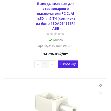
Выводы силовые для
стационарного
выключателя FC CuAl
1x50mm2 T4 (комплект
из 6шт.) 1SDA054982R1
ABB
Много
Артикул
: 1SDA054982R1
14 796.83
₽
/шт
В корзину