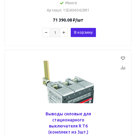
Много
Артикул
: 1SDA060428R1
71 390.08
₽
/шт
В корзину
Выводы силовые для
стационарного
выключателя R T6
(комплект из 3шт.)