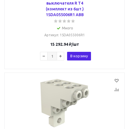
выключателя R T4
(комплект из 6шт.)
1SDA055006R1 ABB
Много
Артикул
: 1SDA055006R1
15 292.94
₽
/шт
В корзину