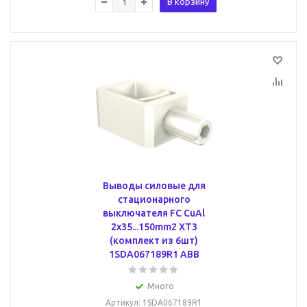
В корзину
Выводы силовые для
стационарного
выключателя FC CuAl
2x35...150mm2 XT3
(комплект из 6шт)
1SDA067189R1 ABB
Много
Артикул
: 1SDA067189R1