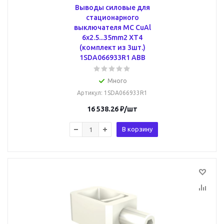
Выводы силовые для
стационарного
выключателя MC CuAl
6x2.5...35mm2 XT4
(комплект из 3шт.)
1SDA066933R1 ABB
Много
Артикул
: 1SDA066933R1
16 538.26
₽
/шт
В корзину