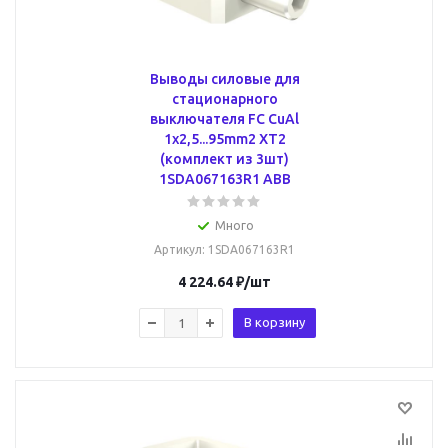
Выводы силовые для
стационарного
выключателя FC CuAl
1x2,5...95mm2 XT2
(комплект из 3шт)
1SDA067163R1 ABB
Много
Артикул
: 1SDA067163R1
4 224.64
₽
/шт
В корзину