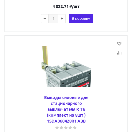
4 022.71
₽
/шт
В корзину
Выводы силовые для
стационарного
выключателя R T6
(комплект из 8шт.)
1SDA060428R1 ABB