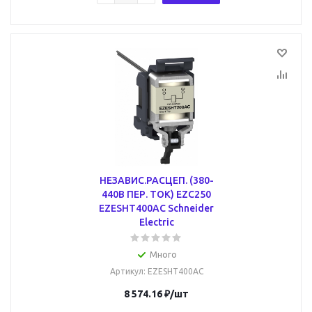
НЕЗАВИС.РАСЦЕП. (380-
440В ПЕР. ТОК) EZC250
EZESHT400AC Schneider
Electric
Много
Артикул
: EZESHT400AC
8 574.16
₽
/шт