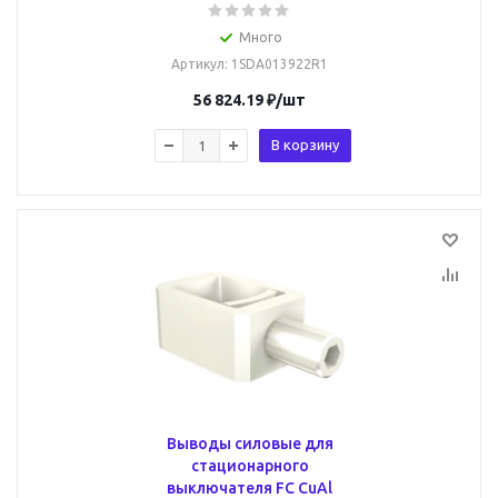
Много
Артикул
: 1SDA013922R1
56 824.19
₽
/шт
В корзину
Выводы силовые для
стационарного
выключателя FC CuAl