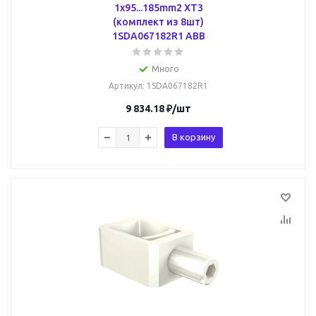
1x95...185mm2 XT3
(комплект из 8шт)
1SDA067182R1 ABB
Много
Артикул
: 1SDA067182R1
9 834.18
₽
/шт
В корзину