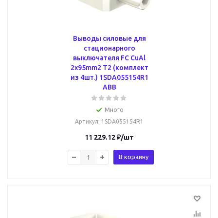
Выводы силовые для
стационарного
выключателя FC CuAl
2x95mm2 T2 (комплект
из 4шт.) 1SDA055154R1
ABB
Много
Артикул
: 1SDA055154R1
11 229.12
₽
/шт
В корзину