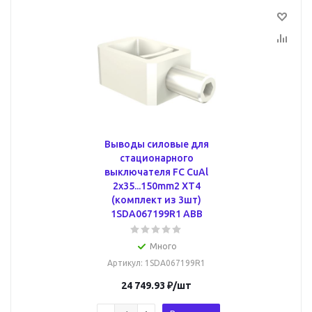
Выводы силовые для
стационарного
выключателя FC CuAl
2x35...150mm2 XT4
(комплект из 3шт)
1SDA067199R1 ABB
Много
Артикул
: 1SDA067199R1
24 749.93
₽
/шт