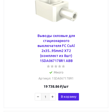
Выводы силовые для
стационарного
выключателя FC CuAl
2x35...95mm2 XT2
(комплект из 8шт)
1SDA067178R1 ABB
Много
Артикул
: 1SDA067178R1
19 738.86
₽
/шт
В корзину