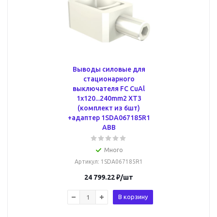
Выводы силовые для
стационарного
выключателя FC CuAl
1x120...240mm2 XT3
(комплект из 6шт)
+адаптер 1SDA067185R1
ABB
Много
Артикул
: 1SDA067185R1
24 799.22
₽
/шт
В корзину