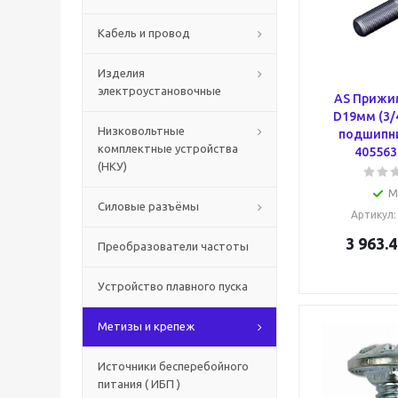
Кабель и провод
Изделия
электроустановочные
AS Прижи
D19мм (3/4
Низковольтные
подшипн
комплектные устройства
4055633
(НКУ)
М
Силовые разъёмы
Артикул
3 963.4
Преобразователи частоты
Устройство плавного пуска
Метизы и крепеж
Источники бесперебойного
питания ( ИБП )