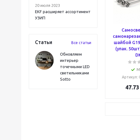
20 июля 2023
EKF расширяет ассортимент
УЗИП
Самосв
самонареза
Статьи
шайбой G19 
Все статьи
(упак. 50ш
Обновляем
D
интерьер
точечными LED
М
светильниками
Артикул
:
Sotto
47.73