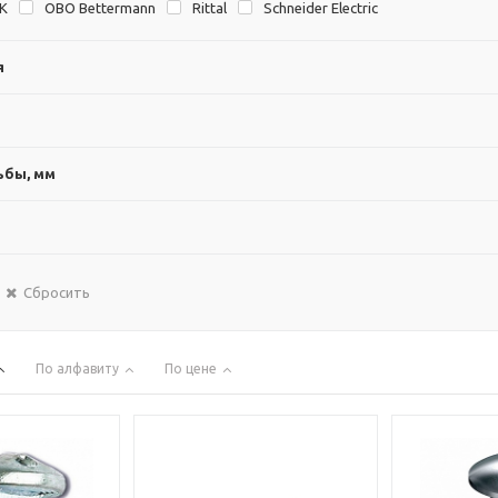
EK
OBO Bettermann
Rittal
Schneider Electric
я
ьбы, мм
Сбросить
По алфавиту
По цене