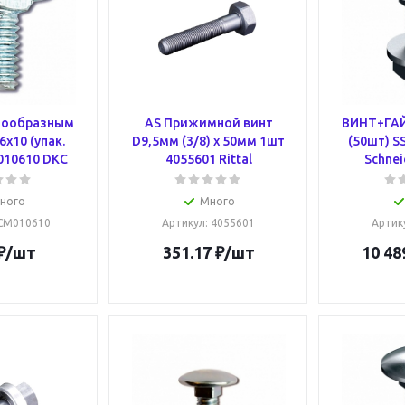
стообразным
AS Прижимной винт
ВИНТ+ГАЙ
х10 (упак.
D9,5мм (3/8) х 50мм 1шт
(50шт) S
010610 DKC
4055601 Rittal
Schnei
ного
Много
 CM010610
Артикул
: 4055601
Артик
₽
/шт
351.17
₽
/шт
10 48