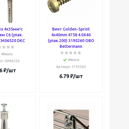
з 4х35мм²с
Винт Golden-Sprint
м C6 (упак.
4x40mm 4758 4.0X40
CM06520 DKC
(упак.200) 3195260 OBO
Bettermann
Много
Много
ул
: CM06520
Артикул
: 3195260
6
₽
/шт
6.79
₽
/шт