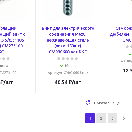
ерлящий
Винт для электрического
Саморез
ющий винт с
соединения М6х8,
дюбелем F8
5,5/6,3*105
нержавеющая сталь
CM0
т) CM273100
(упак. 150шт)
KC
CM030608inox DKC
Артик
ного
Много
12.
 CM273100
Артикул
: CM030608inox
₽
/шт
40.54
₽
/шт
Показать еще
1
2
3