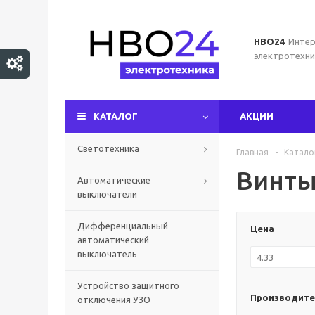
НВО24
Интер
электротехни
КАТАЛОГ
АКЦИИ
Светотехника
Главная
-
Катало
Винт
Автоматические
выключатели
Дифференциальный
Цена
автоматический
выключатель
Устройство защитного
Производите
отключения УЗО