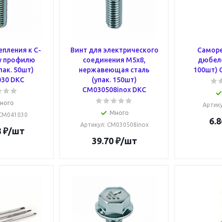
епления к С-
Винт для электрического
Саморе
у профилю
соединения М5х8,
дюбеле
пак. 50шт)
нержавеющая сталь
100шт) 
30 DKC
(упак. 150шт)
CM030508inox DKC
ного
Артик
Много
 CM041030
6.8
Артикул
: CM030508inox
8
₽
/шт
39.70
₽
/шт