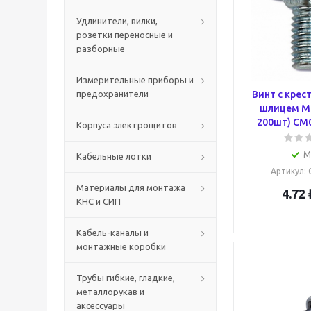
Удлинители, вилки,
розетки переносные и
разборные
Измерительные приборы и
предохранители
Винт с кре
шлицем М6
200шт) CM
Корпуса электрощитов
М
Кабельные лотки
Артикул
:
Материалы для монтажа
4.72
КНС и СИП
Кабель-каналы и
монтажные коробки
Трубы гибкие, гладкие,
металлорукав и
аксессуары