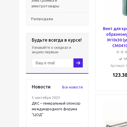
Электроника и
электротовары
Распродажа
Винт для кр
образном
Будьте всегда в курсе!
М10х30 (у
CM0410
Узнавайте о скидках и
акциях первым
М
Артикул
:
123.3
Новости
Все новости
5 сентября 2023
ДКС – генеральный спонсор
международного форума
"ЦОД"