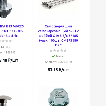
КА B13 M6X25
Самосверлящий
S316L 1149385
самонарезающий винт с
der Electric
шайбой G19 5,5/6,3*185
(упак. 100шт) CM273180
DKC
Много
ул
: 1149385
Много
8.48
₽
/шт
Артикул
: CM273180
83.13
₽
/шт