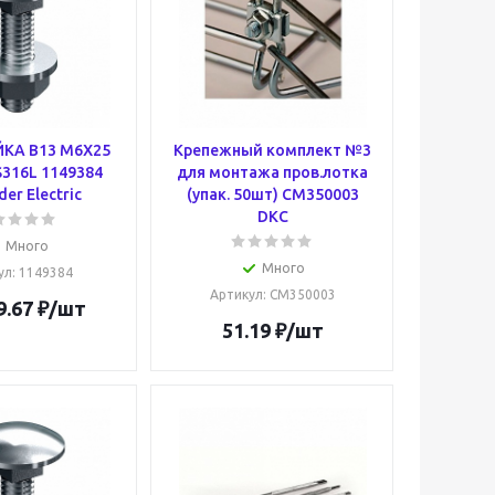
КА B13 M6X25
Крепежный комплект №3
S316L 1149384
для монтажа пров.лотка
der Electric
(упак. 50шт) CM350003
DKC
Много
Много
ул
: 1149384
Артикул
: CM350003
9.67
₽
/шт
51.19
₽
/шт