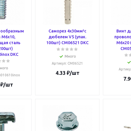
стообразным
Саморез 4х30мм²с
Винт д
 М6х10,
дюбелем V5 (упак.
проволо
щая сталь
100шт) CM06521 DKC
М6х20 
 200шт)
CM05
inox DKC
Много
Артикул
: CM06521
ного
Артику
4.33
₽
/шт
M010610inox
7.9
₽
/шт