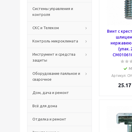
Системы управления и
контроля
СКС и Телеком
Винт с кре
шлицем
Контроль микроклимата
нержавею
(упак.
Инструмент и средства
CM010610
защиты
М
Оборудование паяльное и
Артикул
: C
сварочное
25.17
Дом, дача и ремонт
Всё для дома
Отделка и ремонт