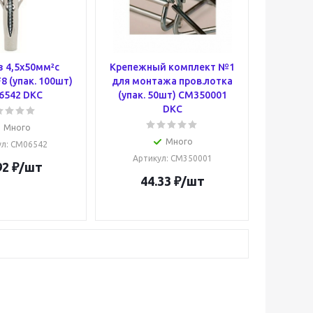
 4,5х50мм²с
Крепежный комплект №1
 (упак. 100шт)
для монтажа пров.лотка
6542 DKC
(упак. 50шт) CM350001
DKC
Много
Много
ул
: CM06542
Артикул
: CM350001
92
₽
/шт
44.33
₽
/шт