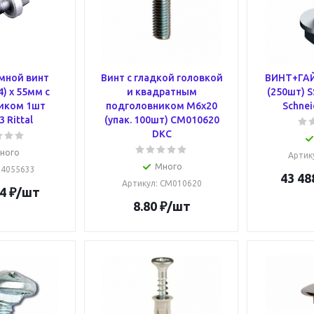
мной винт
Винт с гладкой головкой
ВИНТ+ГАЙ
) х 55мм с
и квадратным
(250шт) S
иком 1шт
подголовником М6х20
Schnei
 Rittal
(упак. 100шт) CM010620
DKC
ного
Артик
Много
: 4055633
43 48
Артикул
: CM010620
4
₽
/шт
8.80
₽
/шт