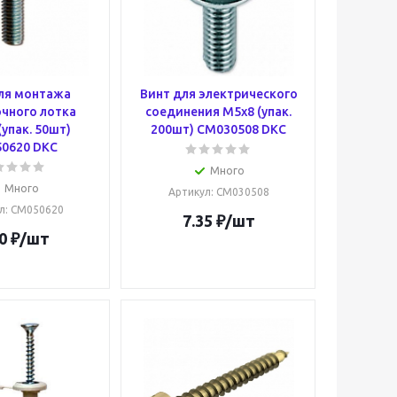
ля монтажа
Винт для электрического
чного лотка
соединения М5х8 (упак.
(упак. 50шт)
200шт) CM030508 DKC
0620 DKC
Много
Много
Артикул
: CM030508
л
: CM050620
7.35
₽
/шт
0
₽
/шт