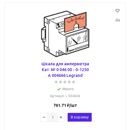
Шкала для амперметра
Кат. № 0 046 00 - 0-1250
A 004666 Legrand
Много
Артикул
: L 004666
761.71
₽
/шт
В корзину