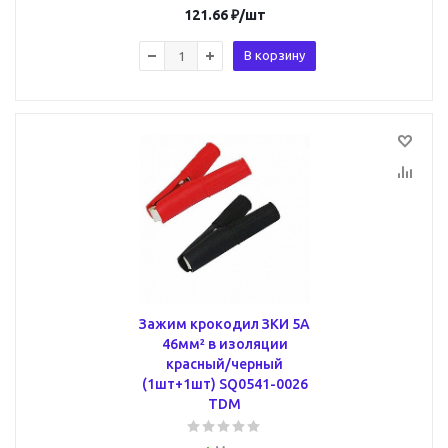
121.66
₽
/шт
В корзину
Зажим крокодил ЗКИ 5А
46мм² в изоляции
красный/черный
(1шт+1шт) SQ0541-0026
TDM