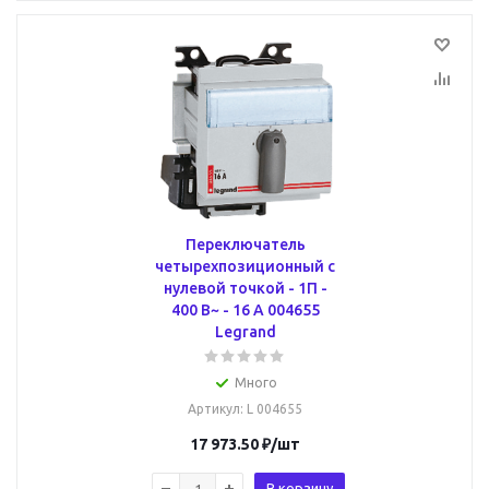
Переключатель
четырехпозиционный с
нулевой точкой - 1П -
400 В~ - 16 А 004655
Legrand
Много
Артикул
: L 004655
17 973.50
₽
/шт
В корзину