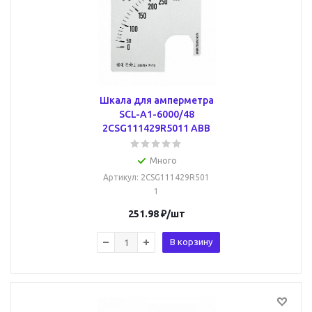
Шкала для амперметра
SCL-A1-6000/48
2CSG111429R5011 ABB
Много
Артикул
: 2CSG111429R501
1
251.98
₽
/шт
В корзину