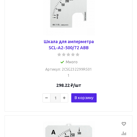
Шкала для амперметра
SCL-A2-500/72 ABB
Много
Артикул
: 2CSG232299R501
1
298.22
₽
/шт
В корзину