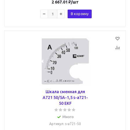
2 667.01
₽
/шт
В корзину
Шкала сменная для
A721 50/5А-1,5 s-a721-
50 EKF
Много
Артикул
: s-a721-50