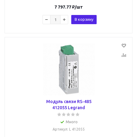
7 797.77
₽
/шт
В корзину
Модуль связи RS-485
412055 Legrand
Много
Артикул
: L 412055