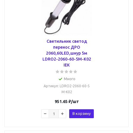
Светильник светод
перенос ДРО
2060,60LED,шнур 5м
LDRO2-2060-60-5M-K02
IEK
Много
Артикул
: LDRO2-2060-60-5
M-K02
951.65
₽
/шт
В корзину