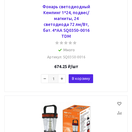
Фонарь светодиодный
Кемпинг 1*24, подвес/
магниты, 24
светодиода 72 лм/Вт,
бат. 4*АА SQ0350-0016
TDM
Много
Артикул
: SQ0350-0016
674.25
₽
/шт
В корзину