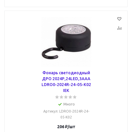
Фонарь светодиодный
ДРО 2024Р,24LED,3ААA
LDRO0-2024R-24-05-K02
IEK
Много
Артикул
: LDRO0-2024R-24-
05-K02
206
₽
/шт