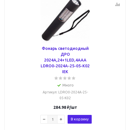
Фонарь светодиодный
ДРО
2024А,24+1LED,4AAA
LDRO0-2024A-25-05-K02
IEK
Много
Артикул
: LDRO0-2024A-25-
05-K02
284.98
₽
/шт
В корзину