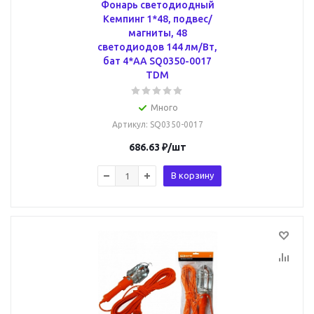
Фонарь светодиодный
Кемпинг 1*48, подвес/
магниты, 48
светодиодов 144 лм/Вт,
бат 4*АА SQ0350-0017
TDM
Много
Артикул
: SQ0350-0017
686.63
₽
/шт
В корзину