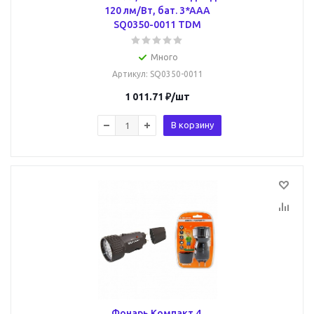
120 лм/Вт, бат. 3*AAA
SQ0350-0011 TDM
Много
Артикул
: SQ0350-0011
1 011.71
₽
/шт
В корзину
Фонарь Компакт 4,