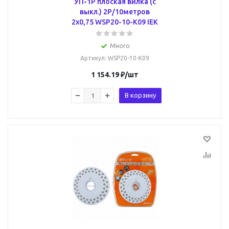
УП-1Р плоская вилка (с
выкл.) 2Р/10метров
2х0,75 WSP20-10-K09 IEK
Много
Артикул
: WSP20-10-K09
1 154.19
₽
/шт
В корзину