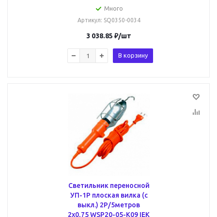
Много
Артикул
: SQ0350-0034
3 038.85
₽
/шт
В корзину
Светильник переносной
УП-1Р плоская вилка (с
выкл.) 2Р/5метров
2х0,75 WSP20-05-K09 IEK