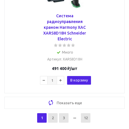
Система
радиоуправления
краном Harmony XAC
XARS8D18H Schneider
Electric
Много
Артикул
: XARS8D18H
491 400
₽
/шт
В корзину
Показать еще
1
2
3
12