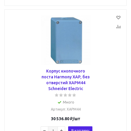
Корпус кнопочного
поста Harmony XAP, без
отверстий XAPM44
Schneider Electric
Много
Артикул
: XAPM44
30 536.80
₽
/шт
В корзину