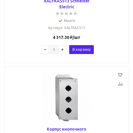
XALFKA5513 Schneider
Electric
Много
Артикул
: XALFKA5513
4 317.30
₽
/шт
В корзину
Корпус кнопочного