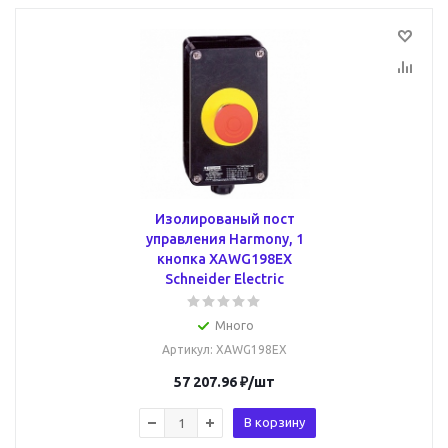
Изолированый пост
управления Harmony, 1
кнопка XAWG198EX
Schneider Electric
Много
Артикул
: XAWG198EX
57 207.96
₽
/шт
В корзину