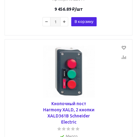
9 456.89
₽
/шт
В корзину
Кнопочный пост
Harmony XALD, 2 кнопки
XALD361B Schneider
Electric
Много