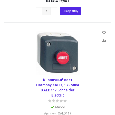
8 583.21
₽
/шт
В корзину
Кнопочный пост
Harmony XALD, 1 кнопка
XALD117 Schneider
Electric
Много
Артикул
: XALD117