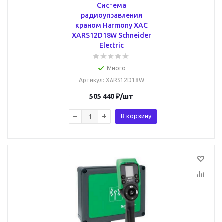
Система
радиоуправления
краном Harmony XAC
XARS12D18W Schneider
Electric
Много
Артикул
: XARS12D18W
505 440
₽
/шт
В корзину