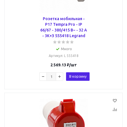
Розетка мобильная -
P17 Tempra Pro - IP
66/67 - 380/415 В~ - 32 A
- 3К+З 555418 Legrand
Много
Артикул
: L 555418
2 569.13
₽
/шт
В корзину