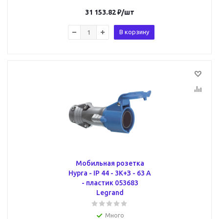
31 153.82
₽
/шт
В корзину
Мобильная розетка
Hypra - IP 44 - 3К+З - 63 А
- пластик 053683
Legrand
Много