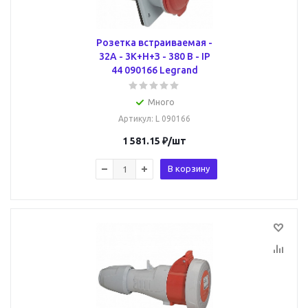
Розетка встраиваемая -
32А - 3К+H+З - 380 В - IР
44 090166 Legrand
Много
Артикул
: L 090166
1 581.15
₽
/шт
В корзину