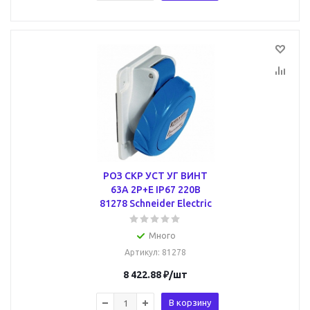
РОЗ СКР УСТ УГ ВИНТ
63А 2P+E IP67 220В
81278 Schneider Electric
Много
Артикул
: 81278
8 422.88
₽
/шт
В корзину