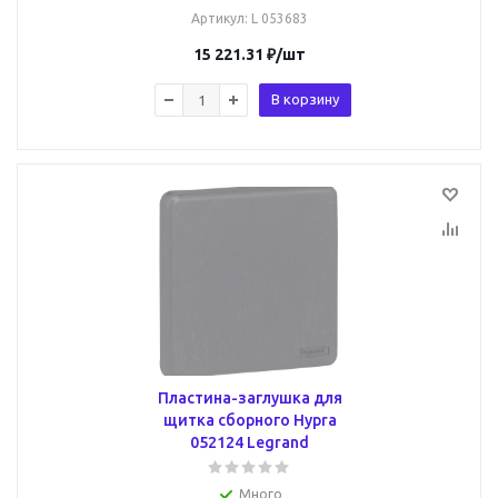
Артикул
: L 053683
15 221.31
₽
/шт
В корзину
Пластина-заглушка для
щитка сборного Hypra
052124 Legrand
Много