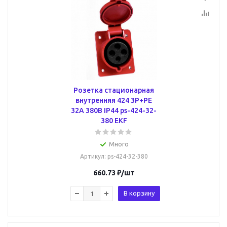
Розетка стационарная
внутренняя 424 3Р+РЕ
32А 380В IP44 ps-424-32-
380 EKF
Много
Артикул
: ps-424-32-380
660.73
₽
/шт
В корзину