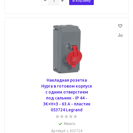
В корзину
Накладная розетка
Hypra в готовом корпусе
с одним отверстием
под сальник - IP 44 -
3К+Н+З - 63 А - пластик
053724 Legrand
Много
Артикул
: L 053724