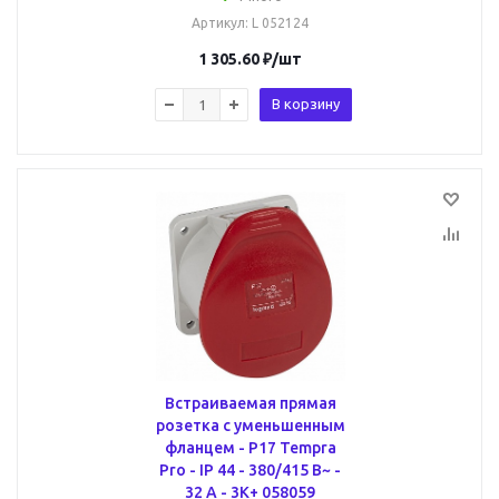
Артикул
: L 052124
1 305.60
₽
/шт
В корзину
Встраиваемая прямая
розетка с уменьшенным
фланцем - P17 Tempra
Pro - IP 44 - 380/415 В~ -
32 A - 3К+ 058059