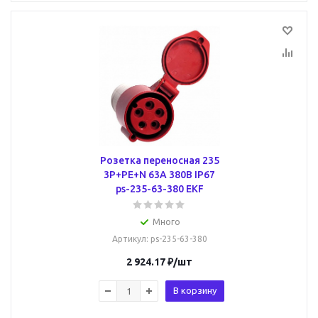
Розетка переносная 235
3Р+РЕ+N 63А 380В IP67
ps-235-63-380 EKF
Много
Артикул
: ps-235-63-380
2 924.17
₽
/шт
В корзину