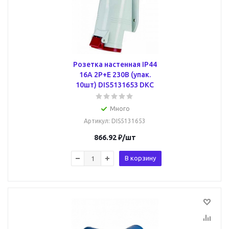
Розетка настенная IP44
16A 2P+E 230В (упак.
10шт) DIS5131653 DKC
Много
Артикул
: DIS5131653
866.92
₽
/шт
В корзину