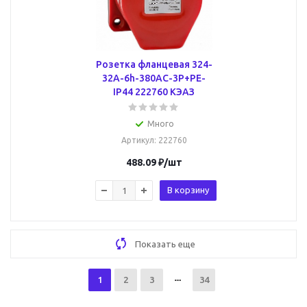
Розетка фланцевая 324-
32А-6h-380AC-3P+PE-
IP44 222760 КЭАЗ
Много
Артикул
: 222760
488.09
₽
/шт
В корзину
Показать еще
1
2
3
34