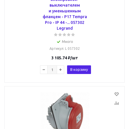
выключателем
и уменьшенным
фланцем - P17 Tempra
Pro - IP 44 -... 057302
Legrand
Много
Артикул
: L 057302
3 105.74
₽
/шт
В корзину