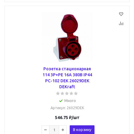
Розетка стационарная
114 3Р+РЕ 16А 380В IP44
РС-102 DEK 26029DEK
DEKraft
Много
Артикул
: 26029DEK
546.75
₽
/шт
В корзину