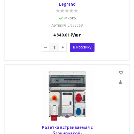
Legrand
Много
Артикул
: L 058059
4 340.01
₽
/шт
В корзину
Розетка встраиваемая с
блокировкой-