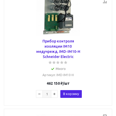
Прибор контроля
изоляции IM10
медучрежд. IMD-IM10-H
Schneider Electric
Много
Артикул
: IMD-IM10-H
462 150
₽
/шт
В корзину