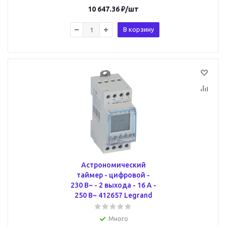
10 647.36
₽
/шт
В корзину
Астрономический
таймер - цифровой -
230 В~ - 2 выхода - 16 А -
250 В~ 412657 Legrand
Много