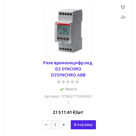
Реле временицифр.нед.
D2 SYNCHRO
D2SYNCHRO ABB
Много
Артикул
: 2CSM277363R062
1
21 511.61
₽
/шт
В корзину