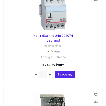
Конт 63a 4но 24в 004074
Legrand
Много
Артикул
: L 004074
1 742.29
₽
/шт
В корзину