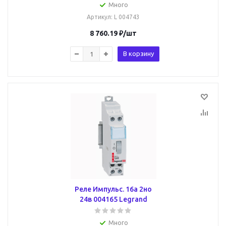
Много
Артикул
: L 004743
8 760.19
₽
/шт
В корзину
Реле Импульс. 16a 2но
24в 004165 Legrand
Много