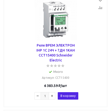
Реле ВРЕМ ЭЛЕКТРОН
IHP 1C 24Ч + 7ДН 1КАН
CCT15400 Schneider
Electric
Много
Артикул
: CCT15400
6 383.59
₽
/шт
В корзину