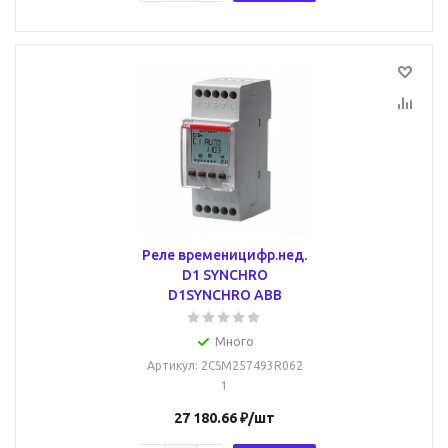
Реле временицифр.нед.
D1 SYNCHRO
D1SYNCHRO ABB
Много
Артикул
: 2CSM257493R062
1
27 180.66
₽
/шт