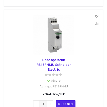
Реле времени
RE17RHMU Schneider
Electric
Много
Артикул
: RE17RHMU
7 164.32
₽
/шт
В корзину