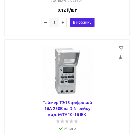
Артикул
: L 003701
0.12
₽
/шт
В корзину
Таймер ТЭ15 цифровой
16А 230В на DIN-рейку
код. MTA10-16 IEK
Много