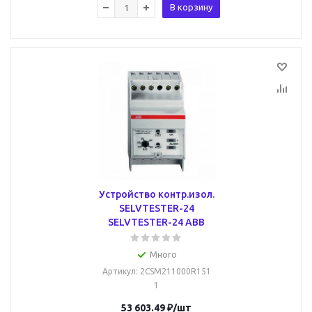
В корзину
Устройство контр.изол.
SELVTESTER-24
SELVTESTER-24 ABB
Много
Артикул
: 2CSM211000R151
1
53 603.49
₽
/шт