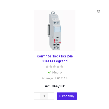
Конт 16a 1но+1нз 24в
004114 Legrand
Много
Артикул
: L 004114
475.84
₽
/шт
В корзину