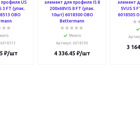
 профиля US
элемент для профиля IS 8
элемент д
 3 FT (упак.
200x68VIS 8 FT (упак.
5VUS 5 F
18513 OBO
10шт) 6018300 OBO
6018505 O
rmann
Bettermann
ного
Много
Артик
: 6018513
Артикул
: 6018300
3 164
5
₽
/шт
4 336.45
₽
/шт