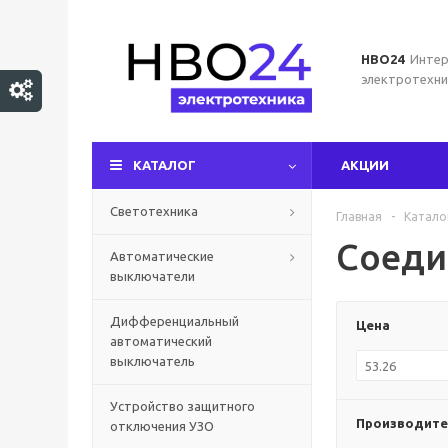
НВО24
Интер
электротехни
КАТАЛОГ
АКЦИИ
Светотехника
Главная
-
Катало
Соеди
Автоматические
выключатели
Дифференциальный
Цена
автоматический
выключатель
Устройство защитного
Производите
отключения УЗО