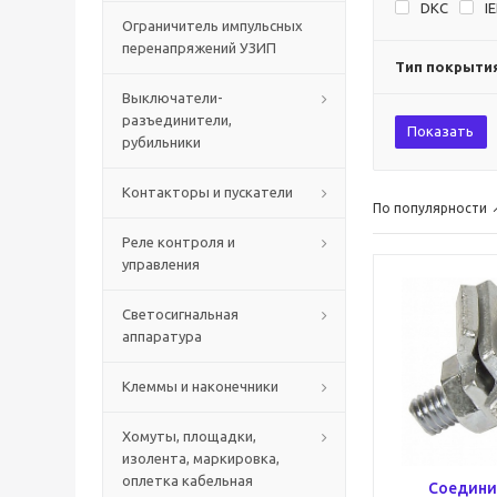
DKC
I
Ограничитель импульсных
перенапряжений УЗИП
Тип покрыти
Выключатели-
разъединители,
Показать
рубильники
Контакторы и пускатели
По популярности
Реле контроля и
управления
Светосигнальная
аппаратура
Клеммы и наконечники
Хомуты, площадки,
изолента, маркировка,
оплетка кабельная
Соедини