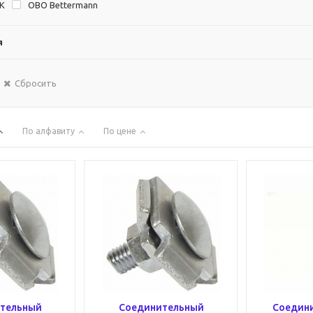
EK
OBO Bettermann
я
Сбросить
По алфавиту
По цене
тельный
Соединительный
Соедини