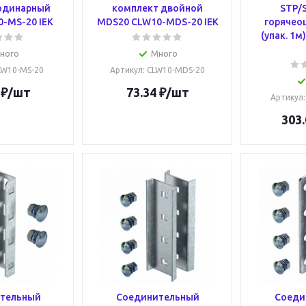
одинарный
комплект двойной
STP/S
-MS-20 IEK
MDS20 CLW10-MDS-20 IEK
горячео
(упак. 1
ного
Много
CLW10-MS-20
Артикул
: CLW10-MDS-20
₽
/шт
73.34
₽
/шт
Артикул
303.
тельный
Соединительный
Соеди