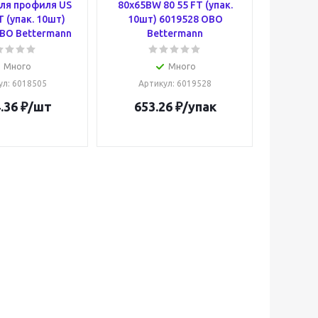
ля профиля US
80x65BW 80 55 FT (упак.
T (упак. 10шт)
10шт) 6019528 OBO
BO Bettermann
Bettermann
Много
Много
ул
: 6018505
Артикул
: 6019528
.36
₽
/шт
653.26
₽
/упак