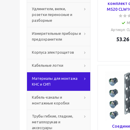
комплект 
Удлинители, вилки,
MS20 CLW10
розетки переносные и
разборные
М
Артикул
: 
Измерительные приборы и
53.26
предохранители
Корпуса электрощитов
Кабельные лотки
Материалы для монтажа
КНС и СИП
Кабель-каналы и
монтажные коробки
Трубы гибкие, гладкие,
металлорукав и
Соедини
аксессуары