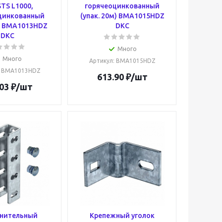
TS L1000,
горячеоцинкованный
цинкованный
(упак. 20м) BMA1015HDZ
м) BMA1013HDZ
DKC
DKC
Много
Много
Артикул
: BMA1015HDZ
: BMA1013HDZ
613.90
₽
/шт
03
₽
/шт
нительный
Крепежный уголок