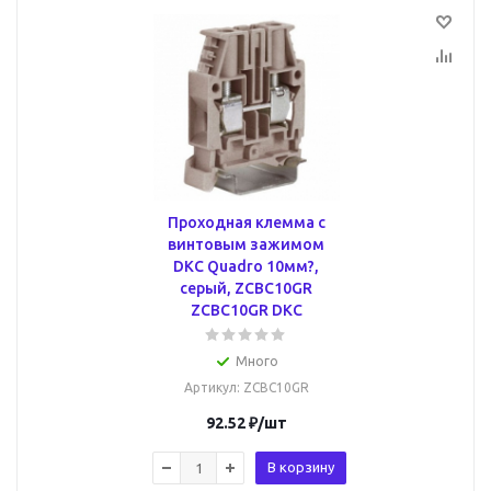
Проходная клемма с
винтовым зажимом
DKC Quadro 10мм?,
серый, ZCBC10GR
ZCBC10GR DKC
Много
Артикул
: ZCBC10GR
92.52
₽
/шт
В корзину