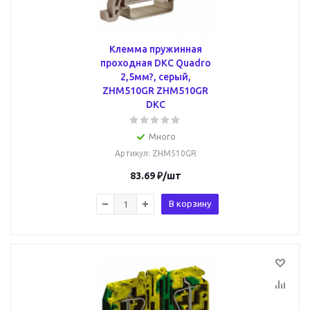
Клемма пружинная
проходная DKC Quadro
2,5мм?, серый,
ZHM510GR ZHM510GR
DKC
Много
Артикул
: ZHM510GR
83.69
₽
/шт
В корзину