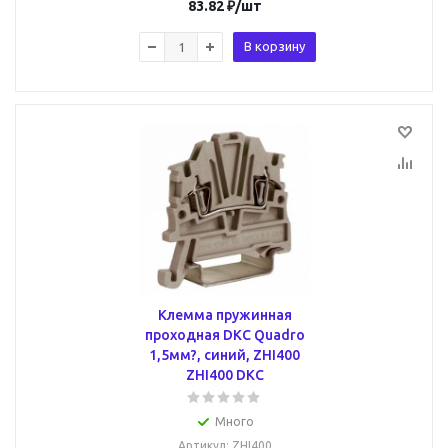
83.82
₽
/шт
В корзину
Клемма пружинная
проходная DKC Quadro
1,5мм?, синий, ZHI400
ZHI400 DKC
Много
Артикул
: ZHI400