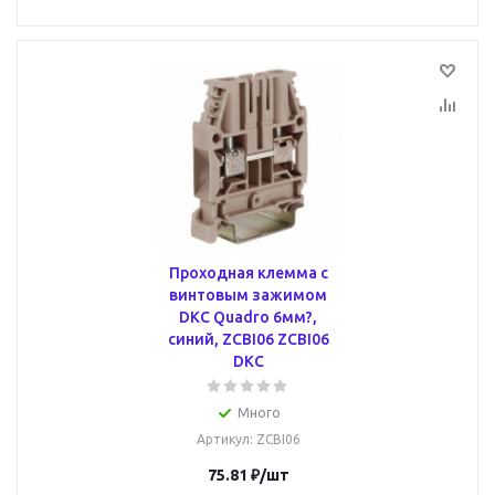
Проходная клемма с
винтовым зажимом
DKC Quadro 6мм?,
синий, ZCBI06 ZCBI06
DKC
Много
Артикул
: ZCBI06
75.81
₽
/шт