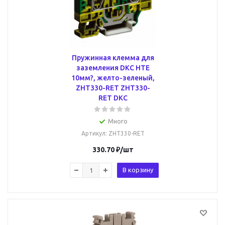
Пружинная клемма для
заземления DKC HTE
10мм?, желто-зеленый,
ZHT330-RET ZHT330-
RET DKC
Много
Артикул
: ZHT330-RET
330.70
₽
/шт
В корзину