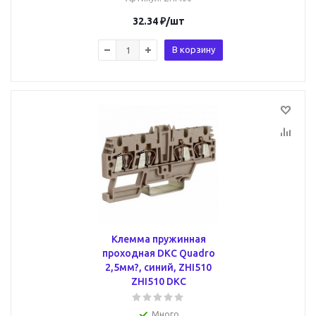
32.34
₽
/шт
В корзину
Клемма пружинная
проходная DKC Quadro
2,5мм?, синий, ZHI510
ZHI510 DKC
Много