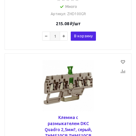
Много
Артикул
: ZHD100GR
215.08
₽
/шт
В корзину
Клемма с
размыкателем DKC
Quadro 2,5мм?, серый,
ZHMS10GR ZHMS10GR