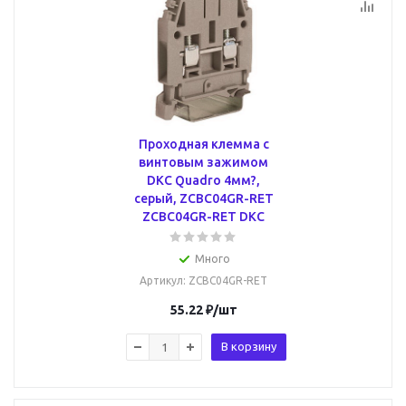
Проходная клемма с
винтовым зажимом
DKC Quadro 4мм?,
серый, ZCBC04GR-RET
ZCBC04GR-RET DKC
Много
Артикул
: ZCBC04GR-RET
55.22
₽
/шт
В корзину