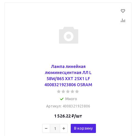
Лампа линейная
люминесцентная ЛЛ L
58W/865 XXT 25X1 LF
4008321923806 OSRAM
Много
Артикул
: 4008321923806
1 526.22
₽
/шт
В корзину