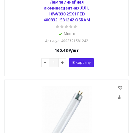
Лампа линейная
люминесцентная ЛЛ L
18W/830 25X1 FED
4008321581242 OSRAM
Много
Артикул
: 4008321581242
160.48
₽
/шт
В корзину