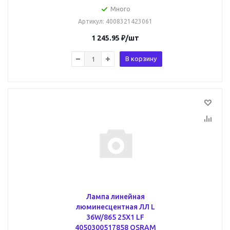
Много
Артикул
: 4008321423061
1 245.95
₽
/шт
В корзину
Лампа линейная
люминесцентная ЛЛ L
36W/865 25X1 LF
4050300517858 OSRAM