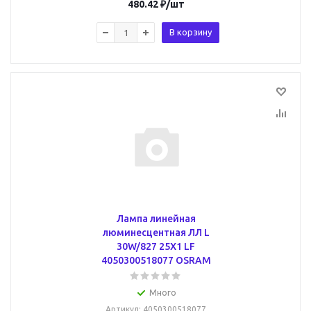
480.42
₽
/шт
В корзину
Лампа линейная
люминесцентная ЛЛ L
30W/827 25X1 LF
4050300518077 OSRAM
Много
Артикул
: 4050300518077