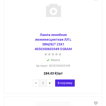
Лампа линейная
люминесцентная ЛЛ L
58W/827 25X1
4050300603049 OSRAM
Много
Артикул
: 4050300603049
284.03
₽
/шт
В корзину