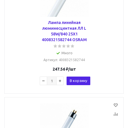
Лампа линейная
люминесцентная ЛЛ L
58W/840 25X1
4008321582744 OSRAM
Много
Артикул
: 4008321582744
247.56
₽
/шт
В корзину