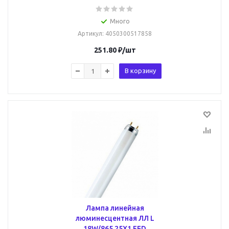
Много
Артикул
: 4050300517858
251.80
₽
/шт
В корзину
Лампа линейная
люминесцентная ЛЛ L
18W/865 25X1 FED