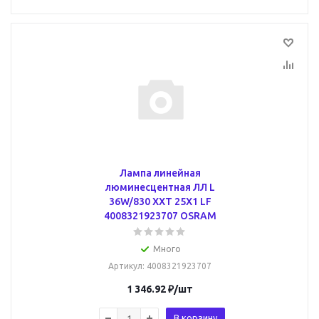
Лампа линейная
люминесцентная ЛЛ L
36W/830 XXT 25X1 LF
4008321923707 OSRAM
Много
Артикул
: 4008321923707
1 346.92
₽
/шт
В корзину