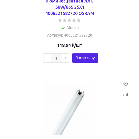
люминесцентная ЛЛ L
58W/865 25X1
4008321582720 OSRAM
Много
Артикул
: 4008321582720
118.94
₽
/шт
В корзину