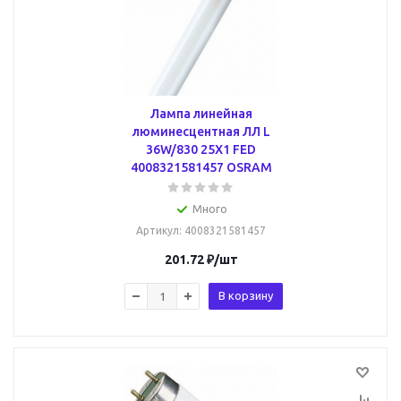
Лампа линейная
люминесцентная ЛЛ L
36W/830 25X1 FED
4008321581457 OSRAM
Много
Артикул
: 4008321581457
201.72
₽
/шт
В корзину