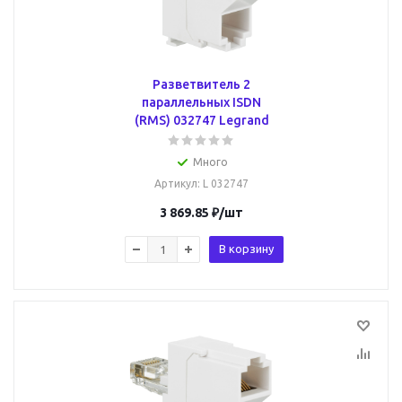
Разветвитель 2
параллельных ISDN
(RMS) 032747 Legrand
Много
Артикул
: L 032747
3 869.85
₽
/шт
В корзину