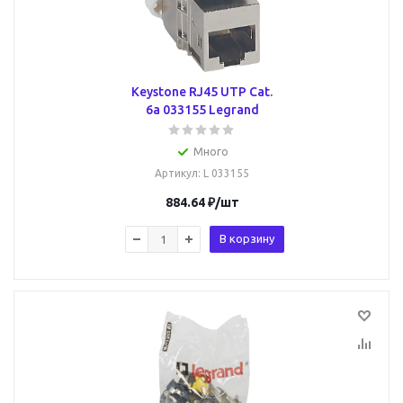
Keystone RJ45 UTP Cat.
6a 033155 Legrand
Много
Артикул
: L 033155
884.64
₽
/шт
В корзину