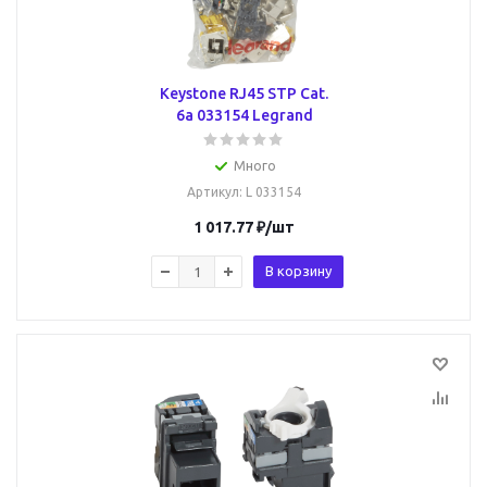
Keystone RJ45 STP Cat.
6a 033154 Legrand
Много
Артикул
: L 033154
1 017.77
₽
/шт
В корзину