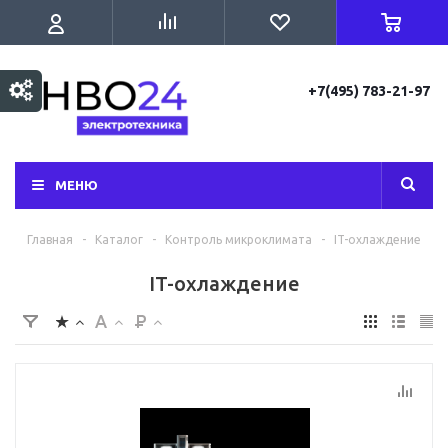
+7(495) 783-21-97
МЕНЮ
Главная
-
Каталог
-
Контроль микроклимата
-
IT-охлаждение
IT-охлаждение